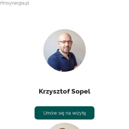
rfmsynergia.pl
Krzysztof Sopel
Umów się na wizytę