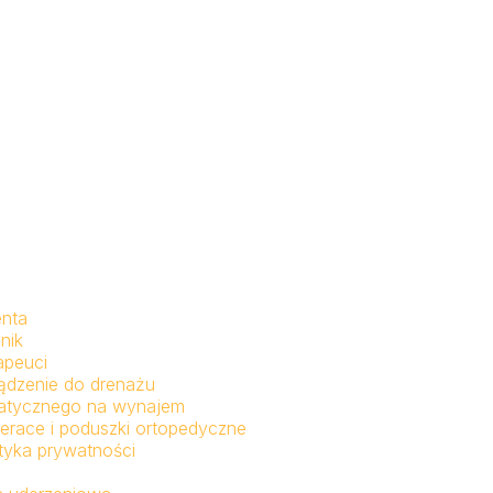
enta
nik
apeuci
ądzenie do drenażu
fatycznego na wynajem
erace i poduszki ortopedyczne
ityka prywatności