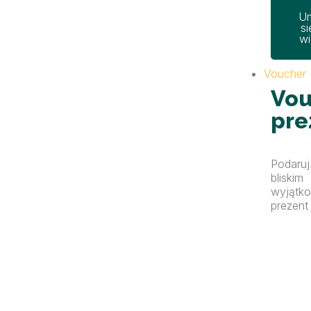
U
si
wi
Voucher
Vou
pre
Podaruj
bliskim
wyjątk
prezent