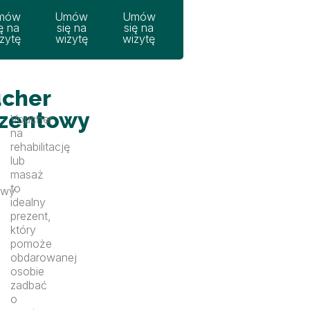
mów
Umów
Umów
ę na
się na
się na
zytę
wizytę
wizytę
cher
zentowy
Voucher
na
rehabilitację
lub
masaż
to
owy
idealny
prezent,
który
pomoże
obdarowanej
osobie
zadbać
o