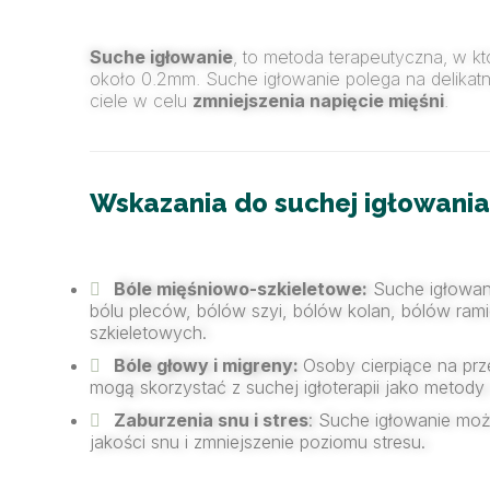
Suche igłowanie
, to metoda terapeutyczna, w któ
około 0.2mm. Suche igłowanie polega na delika
ciele w celu
zmniejszenia napięcie mięśni
.
Wskazania do suchej igłowani
Bóle mięśniowo-szkieletowe:
Suche igłowan
bólu pleców, bólów szyi, bólów kolan, bólów rami
szkieletowych.
Bóle głowy i migreny:
Osoby cierpiące na prz
mogą skorzystać z suchej igłoterapii jako metod
Zaburzenia snu i stres
: Suche igłowanie mo
jakości snu i zmniejszenie poziomu stresu.