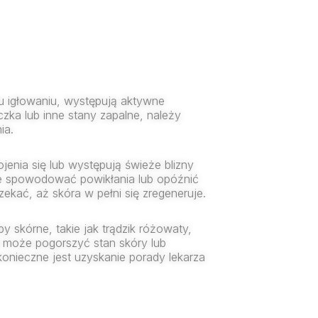
u igłowaniu, występują aktywne
zczka lub inne stany zapalne, należy
ia.
ojenia się lub występują świeże blizny
że spowodować powikłania lub opóźnić
ekać, aż skóra w pełni się zregeneruje.
 skórne, takie jak trądzik różowaty,
e może pogorszyć stan skóry lub
onieczne jest uzyskanie porady lekarza