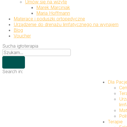
Umów się na wizytę
Marek Marciniak
Maria Hoffmann
Materace i poduszki ortopedyczne
Urządzenie do drenażu limfatycznego na wynajem
Blog
Voucher
Sucha igłoterapia
Search in:
Dla Pacj
Cen
Ter
Urz
lim
Mat
Pol
Terapie