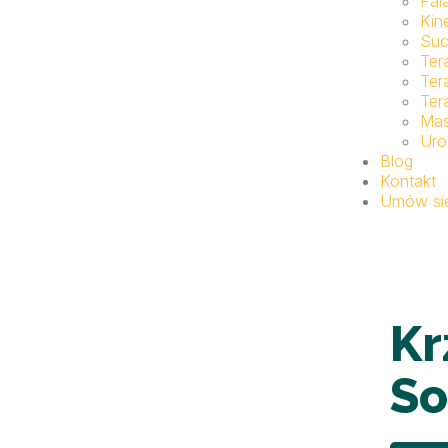
Fal
Kin
Suc
Ter
Ter
Ter
Ma
Uro
Blog
Kontakt
Umów się
Kr
So