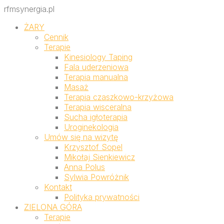
rfmsynergia.pl
ŻARY
Cennik
Terapie
Kinesiology Taping
Fala uderzeniowa
Terapia manualna
Masaż
Terapia czaszkowo-krzyżowa
Terapia wisceralna
Sucha igłoterapia
Uroginekologia
Umów się na wizytę
Krzysztof Sopel
Mikołaj Sienkiewicz
Anna Polus
Sylwia Powróżnik
Kontakt
Polityka prywatności
ZIELONA GÓRA
Terapie