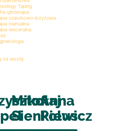
a uderzeniowa
esiology Taping
ha igłoterapia
apia czaszkowo-krzyżowa
apia manualna
apia wisceralna
saż
ginekologia
 na wizytę
zysztof
Mikołaj
Anna
pel
Sienkiewicz
Polus