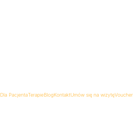
Dla Pacjenta
Terapie
Blog
Kontakt
Umów się na wizytę
Voucher