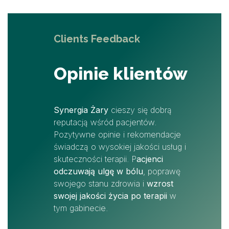
Clients Feedback
Opinie klientów
Synergia Żary
cieszy się dobrą
reputacją wśród pacjentów.
Pozytywne opinie i rekomendacje
świadczą o wysokiej jakości usług i
skuteczności terapii. P
acjenci
odczuwają ulgę w bólu
, poprawę
swojego stanu zdrowia i
wzrost
swojej jakości życia po terapii
w
tym gabinecie.