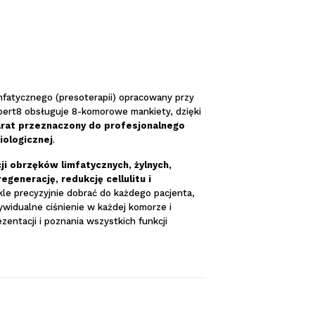
mfatycznego (presoterapii) opracowany przy
ert8 obsługuje 8-komorowe mankiety, dzięki
rat przeznaczony do profesjonalnego
iologicznej
.
ji obrzęków limfatycznych, żylnych,
generację, redukcję cellulitu i
le precyzyjnie dobrać do każdego pacjenta,
dywidualne ciśnienie w każdej komorze i
zentacji i poznania wszystkich funkcji