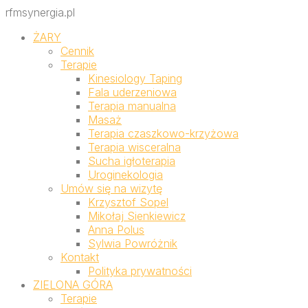
rfmsynergia.pl
ŻARY
Cennik
Terapie
Kinesiology Taping
Fala uderzeniowa
Terapia manualna
Masaż
Terapia czaszkowo-krzyżowa
Terapia wisceralna
Sucha igłoterapia
Uroginekologia
Umów się na wizytę
Krzysztof Sopel
Mikołaj Sienkiewicz
Anna Polus
Sylwia Powróżnik
Kontakt
Polityka prywatności
ZIELONA GÓRA
Terapie