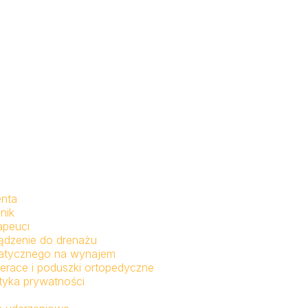
enta
nik
apeuci
ądzenie do drenażu
fatycznego na wynajem
erace i poduszki ortopedyczne
ityka prywatności