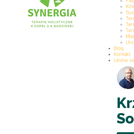
Fal
Kin
Suc
Ter
Ter
Ter
Ma
Uro
Blog
Kontakt
Umów się
Kr
So