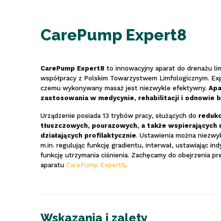
CarePump Expert8
CarePump Expert8
to innowacyjny aparat do drenażu li
współpracy z Polskim Towarzystwem Limfologicznym. Exp
czemu wykonywany masaż jest niezwykle efektywny.
Apa
zastosowania w medycynie, rehabilitacji i odnowie b
Urządzenie posiada 13 trybów pracy, służących do
redukc
tłuszczowych, pourazowych, a także wspierających re
działających profilaktycznie
. Ustawienia można niezwyk
m.in. regulując funkcję gradientu, interwał, ustawiając in
funkcję utrzymania ciśnienia. Zachęcamy do obejrzenia pre
aparatu
CarePump Expert8
.
Wskazania i zalety