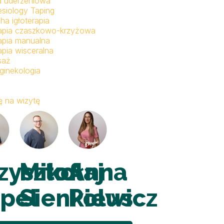
a uderzeniowa
esiology Taping
ha igłoterapia
apia czaszkowo-krzyżowa
apia manualna
apia wisceralna
saż
ginekologia
 na wizytę
zysztof
Mikołaj
Anna
pel
Sienkiewicz
Polus