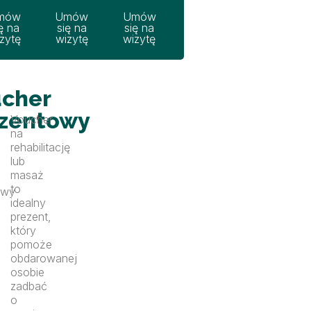
mów
Umów
Umów
ę na
się na
się na
zytę
wizytę
wizytę
cher
zentowy
Voucher
na
rehabilitację
lub
masaż
to
owy
idealny
prezent,
który
pomoże
obdarowanej
osobie
zadbać
o