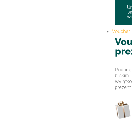
U
si
wi
Voucher
Vou
pre
Podaruj
bliskim
wyjątk
prezent