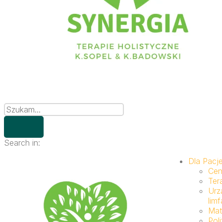
Search in:
Dla Pacj
Cen
Ter
Urz
lim
Mat
Pol