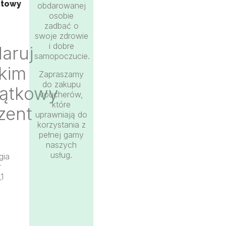
ntowy
obdarowanej
osobie
zadbać o
swoje zdrowie
i dobre
aruj
samopoczucie.
skim
Zapraszamy
do zakupu
ątkowy
voucherów,
które
zent
uprawniają do
korzystania z
pełnej gamy
naszych
usług.