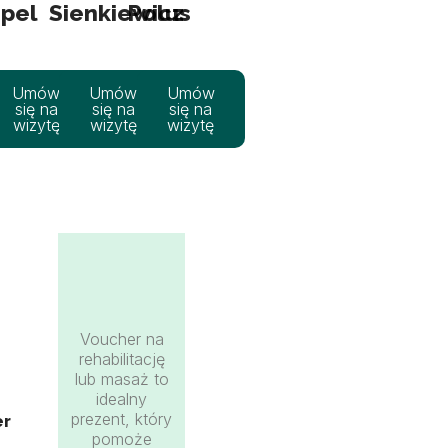
pel
Sienkiewicz
Polus
Umów
Umów
Umów
się na
się na
się na
wizytę
wizytę
wizytę
Voucher na
rehabilitację
lub masaż to
idealny
prezent, który
er
pomoże