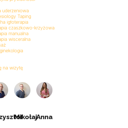
a uderzeniowa
esiology Taping
ha igłoterapia
apia czaszkowo-krzyżowa
apia manualna
apia wisceralna
saż
ginekologia
 na wizytę
zysztof
Mikołaj
Anna