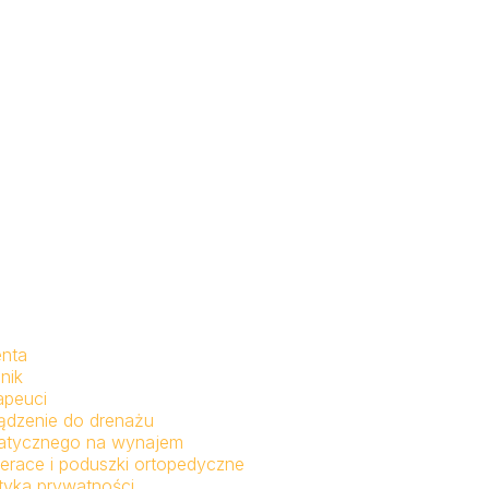
enta
nik
apeuci
ądzenie do drenażu
fatycznego na wynajem
erace i poduszki ortopedyczne
ityka prywatności