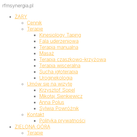
rfmsynergia.pl
ŻARY
Cennik
Terapie
Kinesiology Taping
Fala uderzeniowa
Terapia manualna
Masaż
Terapia czaszkowo-krzyżowa
Terapia wisceralna
Sucha igłoterapia
Uroginekologia
Umów się na wizytę
Krzysztof Sopel
Mikołaj Sienkiewicz
Anna Polus
Sylwia Powróżnik
Kontakt
Polityka prywatności
ZIELONA GÓRA
Terapie