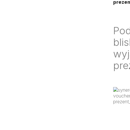
preze
Pod
bli
wyj
pre