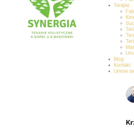
Terapie
Fal
Kin
Suc
Ter
Ter
Ter
Ma
Uro
Blog
Kontakt
Umów się
Kr