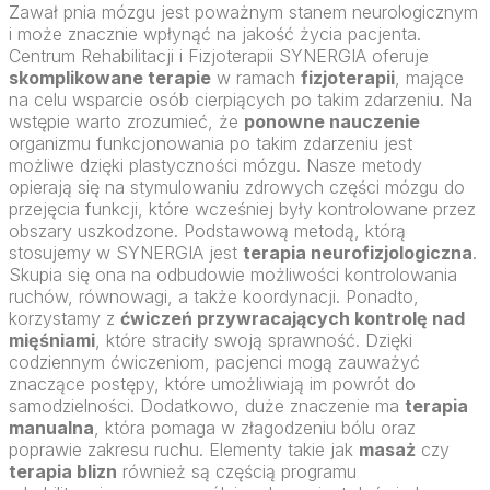
Zawał pnia mózgu jest poważnym stanem neurologicznym
i może znacznie wpłynąć na jakość życia pacjenta.
Centrum Rehabilitacji i Fizjoterapii SYNERGIA oferuje
skomplikowane terapie
w ramach
fizjoterapii
, mające
na celu wsparcie osób cierpiących po takim zdarzeniu. Na
wstępie warto zrozumieć, że
ponowne nauczenie
organizmu funkcjonowania po takim zdarzeniu jest
możliwe dzięki plastyczności mózgu. Nasze metody
opierają się na stymulowaniu zdrowych części mózgu do
przejęcia funkcji, które wcześniej były kontrolowane przez
obszary uszkodzone. Podstawową metodą, którą
stosujemy w SYNERGIA jest
terapia neurofizjologiczna
.
Skupia się ona na odbudowie możliwości kontrolowania
ruchów, równowagi, a także koordynacji. Ponadto,
korzystamy z
ćwiczeń przywracających kontrolę nad
mięśniami
, które straciły swoją sprawność. Dzięki
codziennym ćwiczeniom, pacjenci mogą zauważyć
znaczące postępy, które umożliwiają im powrót do
samodzielności. Dodatkowo, duże znaczenie ma
terapia
manualna
, która pomaga w złagodzeniu bólu oraz
poprawie zakresu ruchu. Elementy takie jak
masaż
czy
terapia blizn
również są częścią programu