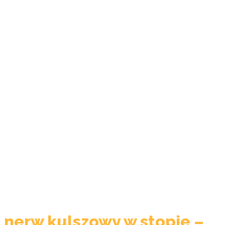
nerw kulszowy w stopie –