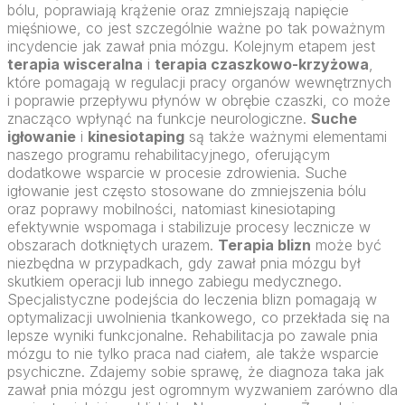
bólu, poprawiają krążenie oraz zmniejszają napięcie
mięśniowe, co jest szczególnie ważne po tak poważnym
incydencie jak zawał pnia mózgu. Kolejnym etapem jest
terapia wisceralna
i
terapia czaszkowo-krzyżowa
,
które pomagają w regulacji pracy organów wewnętrznych
i poprawie przepływu płynów w obrębie czaszki, co może
znacząco wpłynąć na funkcje neurologiczne.
Suche
igłowanie
i
kinesiotaping
są także ważnymi elementami
naszego programu rehabilitacyjnego, oferującym
dodatkowe wsparcie w procesie zdrowienia. Suche
igłowanie jest często stosowane do zmniejszenia bólu
oraz poprawy mobilności, natomiast kinesiotaping
efektywnie wspomaga i stabilizuje procesy lecznicze w
obszarach dotkniętych urazem.
Terapia blizn
może być
niezbędna w przypadkach, gdy zawał pnia mózgu był
skutkiem operacji lub innego zabiegu medycznego.
Specjalistyczne podejścia do leczenia blizn pomagają w
optymalizacji uwolnienia tkankowego, co przekłada się na
lepsze wyniki funkcjonalne. Rehabilitacja po zawale pnia
mózgu to nie tylko praca nad ciałem, ale także wsparcie
psychiczne. Zdajemy sobie sprawę, że diagnoza taka jak
zawał pnia mózgu jest ogromnym wyzwaniem zarówno dla