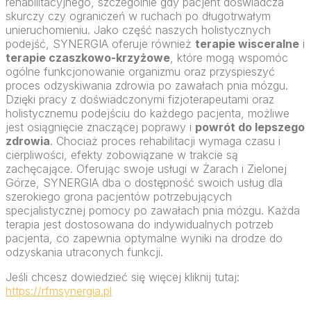
rehabilitacyjnego, szczególnie gdy pacjent doświadcza
skurczy czy ograniczeń w ruchach po długotrwałym
unieruchomieniu. Jako część naszych holistycznych
podejść, SYNERGIA oferuje również
terapie wisceralne
i
terapie czaszkowo-krzyżowe
, które mogą wspomóc
ogólne funkcjonowanie organizmu oraz przyspieszyć
proces odzyskiwania zdrowia po zawałach pnia mózgu.
Dzięki pracy z doświadczonymi fizjoterapeutami oraz
holistycznemu podejściu do każdego pacjenta, możliwe
jest osiągnięcie znaczącej poprawy i
powrót do lepszego
zdrowia
. Chociaż proces rehabilitacji wymaga czasu i
cierpliwości, efekty zobowiązane w trakcie są
zachęcające. Oferując swoje usługi w Żarach i Zielonej
Górze, SYNERGIA dba o dostępność swoich usług dla
szerokiego grona pacjentów potrzebujących
specjalistycznej pomocy po zawałach pnia mózgu. Każda
terapia jest dostosowana do indywidualnych potrzeb
pacjenta, co zapewnia optymalne wyniki na drodze do
odzyskania utraconych funkcji.
Jeśli chcesz dowiedzieć się więcej kliknij tutaj:
https://rfmsynergia.pl