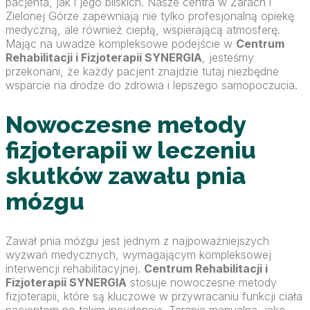
pacjenta, jak i jego bliskich. Nasze centra w Żarach i
Zielonej Górze zapewniają nie tylko profesjonalną opiekę
medyczną, ale również ciepłą, wspierającą atmosferę.
Mając na uwadze kompleksowe podejście w
Centrum
Rehabilitacji i Fizjoterapii SYNERGIA
, jesteśmy
przekonani, że każdy pacjent znajdzie tutaj niezbędne
wsparcie na drodze do zdrowia i lepszego samopoczucia.
Nowoczesne metody
fizjoterapii w leczeniu
skutków zawału pnia
mózgu
Zawał pnia mózgu jest jednym z najpoważniejszych
wyzwań medycznych, wymagającym kompleksowej
interwencji rehabilitacyjnej.
Centrum Rehabilitacji i
Fizjoterapii SYNERGIA
stosuje nowoczesne metody
fizjoterapii, które są kluczowe w przywracaniu funkcji ciała
pacjentom po takim incydencie. Terapia manualna, jako