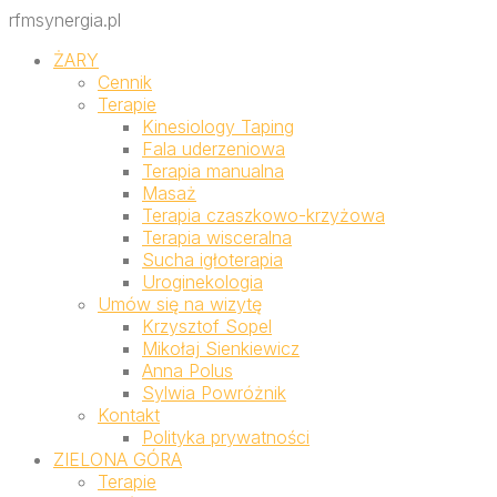
rfmsynergia.pl
ŻARY
Cennik
Terapie
Kinesiology Taping
Fala uderzeniowa
Terapia manualna
Masaż
Terapia czaszkowo-krzyżowa
Terapia wisceralna
Sucha igłoterapia
Uroginekologia
Umów się na wizytę
Krzysztof Sopel
Mikołaj Sienkiewicz
Anna Polus
Sylwia Powróżnik
Kontakt
Polityka prywatności
ZIELONA GÓRA
Terapie