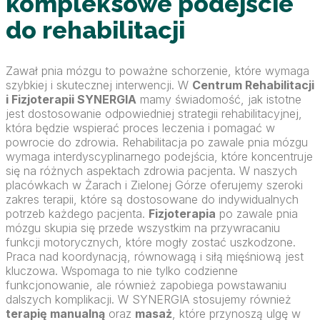
kompleksowe podejście
do rehabilitacji
Zawał pnia mózgu to poważne schorzenie, które wymaga
szybkiej i skutecznej interwencji. W
Centrum Rehabilitacji
i Fizjoterapii SYNERGIA
mamy świadomość, jak istotne
jest dostosowanie odpowiedniej strategii rehabilitacyjnej,
która będzie wspierać proces leczenia i pomagać w
powrocie do zdrowia. Rehabilitacja po zawale pnia mózgu
wymaga interdyscyplinarnego podejścia, które koncentruje
się na różnych aspektach zdrowia pacjenta. W naszych
placówkach w Żarach i Zielonej Górze oferujemy szeroki
zakres terapii, które są dostosowane do indywidualnych
potrzeb każdego pacjenta.
Fizjoterapia
po zawale pnia
mózgu skupia się przede wszystkim na przywracaniu
funkcji motorycznych, które mogły zostać uszkodzone.
Praca nad koordynacją, równowagą i siłą mięśniową jest
kluczowa. Wspomaga to nie tylko codzienne
funkcjonowanie, ale również zapobiega powstawaniu
dalszych komplikacji. W SYNERGIA stosujemy również
terapię manualną
oraz
masaż
, które przynoszą ulgę w