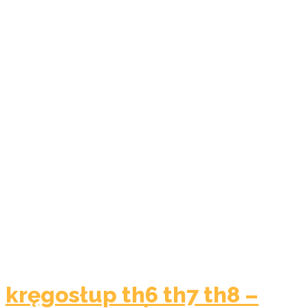
kręgosłup th6 th7 th8 –