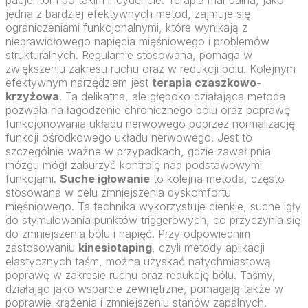
jedna z bardziej efektywnych metod, zajmuje się
ograniczeniami funkcjonalnymi, które wynikają z
nieprawidłowego napięcia mięśniowego i problemów
strukturalnych. Regularnie stosowana, pomaga w
zwiększeniu zakresu ruchu oraz w redukcji bólu. Kolejnym
efektywnym narzędziem jest
terapia czaszkowo-
krzyżowa
. Ta delikatna, ale głęboko działająca metoda
pozwala na łagodzenie chronicznego bólu oraz poprawę
funkcjonowania układu nerwowego poprzez normalizację
funkcji ośrodkowego układu nerwowego. Jest to
szczególnie ważne w przypadkach, gdzie zawał pnia
mózgu mógł zaburzyć kontrolę nad podstawowymi
funkcjami.
Suche igłowanie
to kolejna metoda, często
stosowana w celu zmniejszenia dyskomfortu
mięśniowego. Ta technika wykorzystuje cienkie, suche igły
do stymulowania punktów triggerowych, co przyczynia się
do zmniejszenia bólu i napięć. Przy odpowiednim
zastosowaniu
kinesiotaping
, czyli metody aplikacji
elastycznych taśm, można uzyskać natychmiastową
poprawę w zakresie ruchu oraz redukcję bólu. Taśmy,
działając jako wsparcie zewnętrzne, pomagają także w
poprawie krążenia i zmniejszeniu stanów zapalnych.