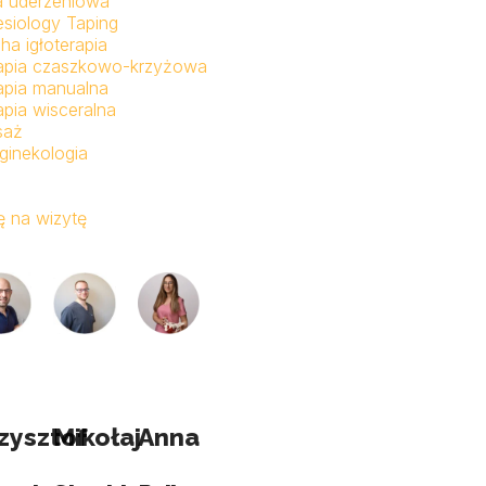
a uderzeniowa
esiology Taping
ha igłoterapia
apia czaszkowo-krzyżowa
apia manualna
apia wisceralna
saż
ginekologia
 na wizytę
zysztof
Mikołaj
Anna