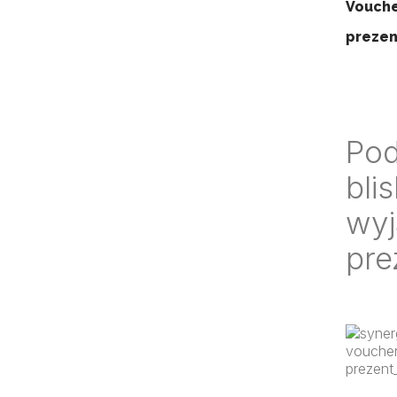
Vouch
preze
Pod
bli
wyj
pre