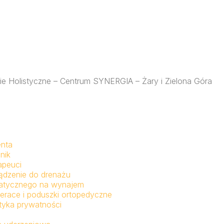
apie Holistyczne – Centrum SYNERGIA – Żary i Zielona Góra
enta
nik
apeuci
ądzenie do drenażu
fatycznego na wynajem
erace i poduszki ortopedyczne
ityka prywatności