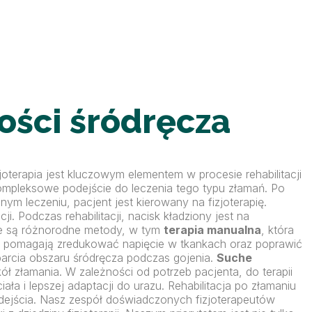
kości śródręcza
oterapia jest kluczowym elementem w procesie rehabilitacji
 kompleksowe podejście do leczenia tego typu złamań. Po
ym leczeniu, pacjent jest kierowany na fizjoterapię.
i. Podczas rehabilitacji, nacisk kładziony jest na
ane są różnorodne metody, w tym
terapia manualna
, która
 pomagają zredukować napięcie w tkankach oraz poprawić
parcia obszaru śródręcza podczas gojenia.
Suche
ł złamania. W zależności od potrzeb pacjenta, do terapii
ła i lepszej adaptacji do urazu. Rehabilitacja po złamaniu
odejścia. Nasz zespół doświadczonych fizjoterapeutów