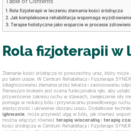
Table of Contents
Rola fizjoterapii w leczeniu złamania kości śródręcza
Jak kompleksowa rehabilitacja wspomaga wyzdrowienie
Terapie holistyczne jako wsparcie w procesie zdrowie
Rola fizjoterapii w
Złamanie kości śródręcza to powszechny uraz, który może zn
po takim urazie. W Centrum Rehabilitacji i Fizjoterapii SY
zdiagnozowaniu złamania przez lekarza i zastosowaniu odpowi
Pierwszym krokiem jest ocena funkcjonalna ręki, aby ustalić 
przywrócenie zakresu ruchu w stawach, zwiększenie siły m
pomaga w redukcji bólu i przywracaniu prawidłowego ruc
elastyczność i ukrwienie obszaru urazu. Dodatkowe techniki,
igłowanie
, może przynieść ulgę w bólu, jak również wspoma
można włączyć również
terapię wisceralną
i
terapię cz
kości śródręcza w Centrum Rehabilitacji i Fizjoterapii SY