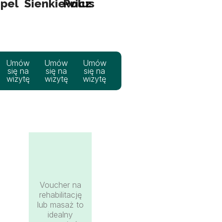
pel
Sienkiewicz
Polus
Umów
Umów
Umów
się na
się na
się na
wizytę
wizytę
wizytę
Voucher na
rehabilitację
lub masaż to
idealny