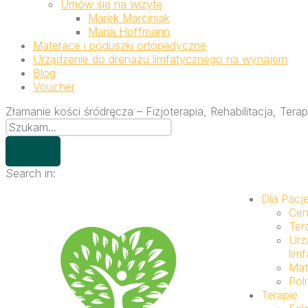
Umów się na wizytę
Marek Marciniak
Maria Hoffmann
Materace i poduszki ortopedyczne
Urządzenie do drenażu limfatycznego na wynajem
Blog
Voucher
Złamanie kości śródręcza – Fizjoterapia, Rehabilitacja, Ter
Search in:
Dla Pacj
Cen
Ter
Urz
lim
Mat
Pol
Terapie