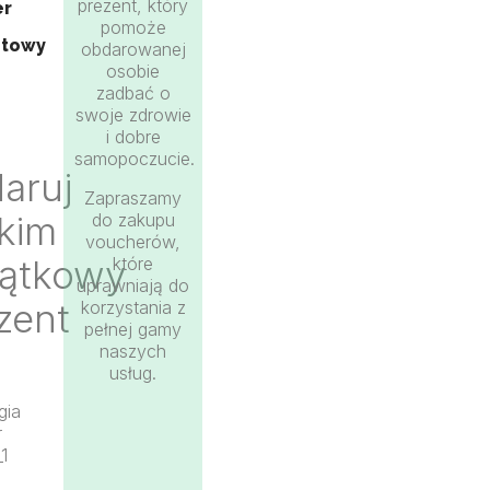
prezent, który
er
pomoże
ntowy
obdarowanej
osobie
zadbać o
swoje zdrowie
i dobre
samopoczucie.
aruj
Zapraszamy
skim
do zakupu
voucherów,
ątkowy
które
uprawniają do
zent
korzystania z
pełnej gamy
naszych
usług.