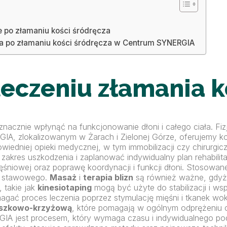
 po złamaniu kości śródręcza
nia po złamaniu kości śródręcza w Centrum SYNERGIA
 leczeniu złamania 
acznie wpłynąć na funkcjonowanie dłoni i całego ciała. Fizj
NERGIA, zlokalizowanym w Żarach i Zielonej Górze, oferujemy
edniej opieki medycznej, w tym immobilizacji czy chirurgiczn
zakres uszkodzenia i zaplanować indywidualny plan rehabilitacj
ięśniowej oraz poprawę koordynacji i funkcji dłoni. Stosow
hu stawowego.
Masaż
i
terapia blizn
są również ważne, gdyż
 takie jak
kinesiotaping
mogą być użyte do stabilizacji i ws
gać proces leczenia poprzez stymulację mięśni i tkanek wokó
aszkowo-krzyżową
, które pomagają w ogólnym odprężeniu cia
NERGIA jest procesem, który wymaga czasu i indywidualnego p