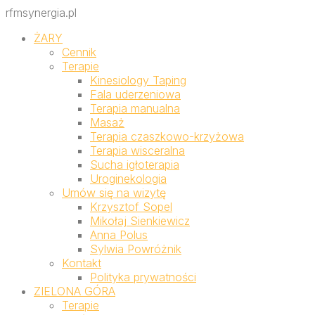
rfmsynergia.pl
ŻARY
Cennik
Terapie
Kinesiology Taping
Fala uderzeniowa
Terapia manualna
Masaż
Terapia czaszkowo-krzyżowa
Terapia wisceralna
Sucha igłoterapia
Uroginekologia
Umów się na wizytę
Krzysztof Sopel
Mikołaj Sienkiewicz
Anna Polus
Sylwia Powróżnik
Kontakt
Polityka prywatności
ZIELONA GÓRA
Terapie