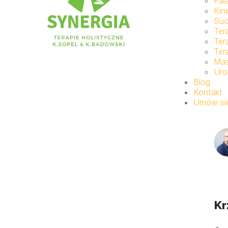
Fal
Kin
Suc
Ter
Ter
Ter
Ma
Uro
Blog
Kontakt
Umów się
Kr