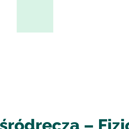
śródręcza – Fizj