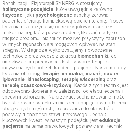
Rehabilitacji i Fizjoterapii SYNERGIA stosujemy
holistyczne podejście
, które uwzględnia zarówno
fizyczne
, jak i
psychologiczne
aspekty zdrowia
pacjenta, oferując kompleksową opiekę i terapię. Proces
leczenia rozpoczyna się od szczegółowej diagnozy
funkcjonalnej, która pozwala zidentyfikować nie tylko
miejsce problemu, ale także możliwe przyczyny zaburzeń
w innych rejonach ciała mogących wpływać na stan
ścięgna. W diagnozie wykorzystujemy nowoczesne
technologie oraz wiedzę z zakresu
biomechaniki
, co
umożliwia nam precyzyjne dostosowanie terapii do
indywidualnych potrzeb każdego pacjenta. Nasze metody
leczenia obejmują
terapię manualną
,
masaż
,
suche
igłowanie
,
kinesiotaping
,
terapię wisceralną
oraz
terapię czaszkowo-krzyżową
. Każda z tych technik jest
odpowiednio dobierana w zależności od etapu leczenia i
specyfiki schorzenia. Na przykład, suche igłowanie może
być stosowane w celu zmniejszenia napięcia w nadmiernie
obciążonych mięśniach, co prowadzi do ulgi w bólu i
poprawy ruchomości stawu barkowego. Jedną z
kluczowych kwestii w naszym podejściu jest
edukacja
pacjenta
na temat prawidłowych postaw ciała i technik