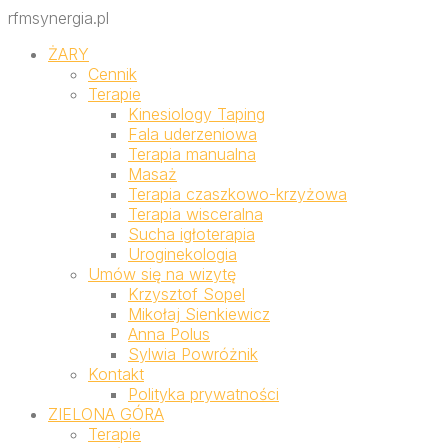
rfmsynergia.pl
ŻARY
Cennik
Terapie
Kinesiology Taping
Fala uderzeniowa
Terapia manualna
Masaż
Terapia czaszkowo-krzyżowa
Terapia wisceralna
Sucha igłoterapia
Uroginekologia
Umów się na wizytę
Krzysztof Sopel
Mikołaj Sienkiewicz
Anna Polus
Sylwia Powróżnik
Kontakt
Polityka prywatności
ZIELONA GÓRA
Terapie