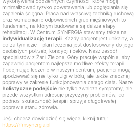
wykonywania codziennych czynności, które mogą
minimalizować ryzyko powstawania lub pogłębiania się
zapalenia ścięgna. Praca nad właściwą techniką ruchową
oraz wzmacnianie odpowiednich grup mięśniowych to
fundament, na którym budowane są dalsze etapy
rehabilitacji. W Centrum SYNERGIA stawiamy także na
indywidualizację terapii
. Każdy pacjent jest unikalny, a
co za tym idzie – plan leczenia jest dostosowany do jego
osobistych potrzeb, kondycji i celów. Nasz zespół
specjalistów z Żar i Zielonej Góry pracuje wspólnie, aby
zapewnić pacjentom najlepsze możliwe efekty terapii.
Podejmując leczenie w naszym centrum, pacjenci mogą
spodziewać się nie tylko ulgi w bólu, ale także znacznej
poprawy w zakresie funkcjonowania całego ciała. Nasze
holistyczne podejście
nie tylko zwalcza symptomy, ale
przede wszystkim adresuje przyczyny problemów, co
podnosi skuteczność terapii i sprzyja długotrwałej
poprawie stanu zdrowia.
Jeśli chcesz dowiedzieć się więcej kliknij tutaj:
https://rfmsynergia.pl