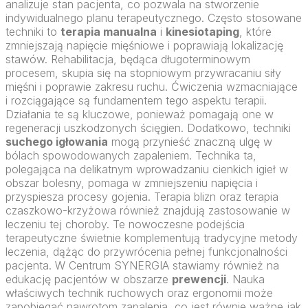
analizuje stan pacjenta, co pozwala na stworzenie
indywidualnego planu terapeutycznego. Często stosowane
techniki to
terapia manualna
i
kinesiotaping
, które
zmniejszają napięcie mięśniowe i poprawiają lokalizację
stawów. Rehabilitacja, będąca długoterminowym
procesem, skupia się na stopniowym przywracaniu siły
mięśni i poprawie zakresu ruchu. Ćwiczenia wzmacniające
i rozciągające są fundamentem tego aspektu terapii.
Działania te są kluczowe, ponieważ pomagają one w
regeneracji uszkodzonych ścięgien. Dodatkowo, techniki
suchego igłowania
mogą przynieść znaczną ulgę w
bólach spowodowanych zapaleniem. Technika ta,
polegająca na delikatnym wprowadzaniu cienkich igieł w
obszar bolesny, pomaga w zmniejszeniu napięcia i
przyspiesza procesy gojenia. Terapia blizn oraz terapia
czaszkowo-krzyżowa również znajdują zastosowanie w
leczeniu tej choroby. Te nowoczesne podejścia
terapeutyczne świetnie komplementują tradycyjne metody
leczenia, dążąc do przywrócenia pełnej funkcjonalności
pacjenta. W Centrum SYNERGIA stawiamy również na
edukację pacjentów w obszarze
prewencji
. Nauka
właściwych technik ruchowych oraz ergonomii może
zapobiegać nawrotom zapalenia, co jest równie ważne jak