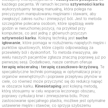
każdego pacjenta. W ramach leczenia
sztywności karku
wykorzystujemy terapię manualną, która polega na
precyzyjnym manipulowaniu mięśniami i stawami, aby
zwiększyć zakres ruchu i zmniejszyć ból. Jest to metoda
szczególnie polecana osobom, które spędzają wiele
godzin w nieruchomej pozycji, na przykład przy
komputerze, co jest jedną z głównych przyczyn
sztywności karku
. Kolejną techniką jest
suche
igłowanie
, które pomaga w rozluźnieniu napiętych mięśni i
punktów spustowych, które często odpowiadają za
przewlekły ból i dyskomfort. To metoda inwazyjna, ale
wielu naszych pacjentów zgłasza znaczną poprawę już po
pierwszej sesji. Dodatkowo, nasze centrum oferuje
terapię wisceralną
i
terapię czaszkowo-krzyżową
. Te
specjalistyczne techniki pomagają w optymalizacji pracy
organów wewnętrznych i poprawie przepływu płynów w
ciele, co również może przyczynić się do redukcji napięć
w obszarze karku.
Kinesiotaping
jest kolejną metodą,
którą stosujemy w celu wsparcia leczonego obszaru,
poprawy cyrkulacji krwi i zmniejszenia bólu. Przez
zastosowanie specjalnego plastra, możliwe jest optymalne
ustawienie mięśni i stawów, co sprzyja szybszemu