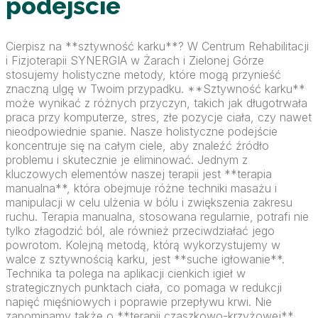
podejście
Cierpisz na **sztywność karku**? W Centrum Rehabilitacji
i Fizjoterapii SYNERGIA w Żarach i Zielonej Górze
stosujemy holistyczne metody, które mogą przynieść
znaczną ulgę w Twoim przypadku. **Sztywność karku**
może wynikać z różnych przyczyn, takich jak długotrwała
praca przy komputerze, stres, złe pozycje ciała, czy nawet
nieodpowiednie spanie. Nasze holistyczne podejście
koncentruje się na całym ciele, aby znaleźć źródło
problemu i skutecznie je eliminować. Jednym z
kluczowych elementów naszej terapii jest **terapia
manualna**, która obejmuje różne techniki masażu i
manipulacji w celu ulżenia w bólu i zwiększenia zakresu
ruchu. Terapia manualna, stosowana regularnie, potrafi nie
tylko złagodzić ból, ale również przeciwdziałać jego
powrotom. Kolejną metodą, którą wykorzystujemy w
walce z sztywnością karku, jest **suche igłowanie**.
Technika ta polega na aplikacji cienkich igieł w
strategicznych punktach ciała, co pomaga w redukcji
napięć mięśniowych i poprawie przepływu krwi. Nie
zapominamy także o **terapii czaszkowo-krzyżowej**,