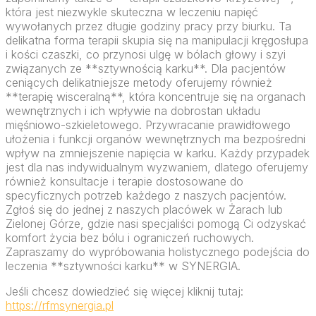
która jest niezwykle skuteczna w leczeniu napięć
wywołanych przez długie godziny pracy przy biurku. Ta
delikatna forma terapii skupia się na manipulacji kręgosłupa
i kości czaszki, co przynosi ulgę w bólach głowy i szyi
związanych ze **sztywnością karku**. Dla pacjentów
ceniących delikatniejsze metody oferujemy również
**terapię wisceralną**, która koncentruje się na organach
wewnętrznych i ich wpływie na dobrostan układu
mięśniowo-szkieletowego. Przywracanie prawidłowego
ułożenia i funkcji organów wewnętrznych ma bezpośredni
wpływ na zmniejszenie napięcia w karku. Każdy przypadek
jest dla nas indywidualnym wyzwaniem, dlatego oferujemy
również konsultacje i terapie dostosowane do
specyficznych potrzeb każdego z naszych pacjentów.
Zgłoś się do jednej z naszych placówek w Żarach lub
Zielonej Górze, gdzie nasi specjaliści pomogą Ci odzyskać
komfort życia bez bólu i ograniczeń ruchowych.
Zapraszamy do wypróbowania holistycznego podejścia do
leczenia **sztywności karku** w SYNERGIA.
Jeśli chcesz dowiedzieć się więcej kliknij tutaj:
https://rfmsynergia.pl