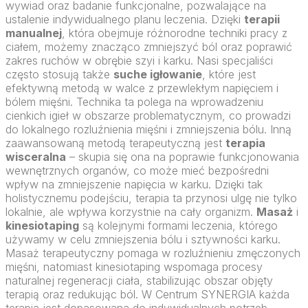
wywiad oraz badanie funkcjonalne, pozwalające na
ustalenie indywidualnego planu leczenia. Dzięki
terapii
manualnej
, która obejmuje różnorodne techniki pracy z
ciałem, możemy znacząco zmniejszyć ból oraz poprawić
zakres ruchów w obrębie szyi i karku. Nasi specjaliści
często stosują także
suche igłowanie
, które jest
efektywną metodą w walce z przewlekłym napięciem i
bólem mięśni. Technika ta polega na wprowadzeniu
cienkich igieł w obszarze problematycznym, co prowadzi
do lokalnego rozluźnienia mięśni i zmniejszenia bólu. Inną
zaawansowaną metodą terapeutyczną jest
terapia
wisceralna
– skupia się ona na poprawie funkcjonowania
wewnętrznych organów, co może mieć bezpośredni
wpływ na zmniejszenie napięcia w karku. Dzięki tak
holistycznemu podejściu, terapia ta przynosi ulgę nie tylko
lokalnie, ale wpływa korzystnie na cały organizm.
Masaż
i
kinesiotaping
są kolejnymi formami leczenia, którego
używamy w celu zmniejszenia bólu i sztywności karku.
Masaż terapeutyczny pomaga w rozluźnieniu zmęczonych
mięśni, natomiast kinesiotaping wspomaga procesy
naturalnej regeneracji ciała, stabilizując obszar objęty
terapią oraz redukując ból. W Centrum SYNERGIA każda