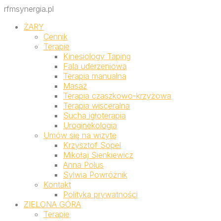
rfmsynergia.pl
ŻARY
Cennik
Terapie
Kinesiology Taping
Fala uderzeniowa
Terapia manualna
Masaż
Terapia czaszkowo-krzyżowa
Terapia wisceralna
Sucha igłoterapia
Uroginekologia
Umów się na wizytę
Krzysztof Sopel
Mikołaj Sienkiewicz
Anna Polus
Sylwia Powróżnik
Kontakt
Polityka prywatności
ZIELONA GÓRA
Terapie