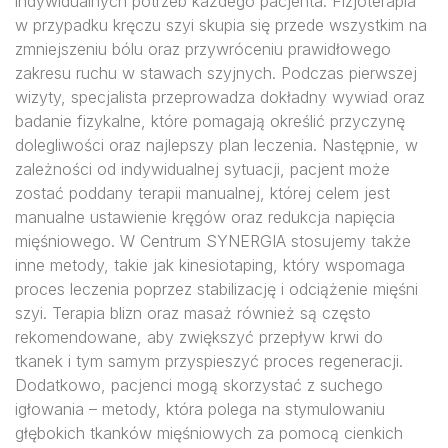
indywidualnych potrzeb każdego pacjenta. Fizjoterapia
w przypadku kręczu szyi skupia się przede wszystkim na
zmniejszeniu bólu oraz przywróceniu prawidłowego
zakresu ruchu w stawach szyjnych. Podczas pierwszej
wizyty, specjalista przeprowadza dokładny wywiad oraz
badanie fizykalne, które pomagają określić przyczynę
dolegliwości oraz najlepszy plan leczenia. Następnie, w
zależności od indywidualnej sytuacji, pacjent może
zostać poddany terapii manualnej, której celem jest
manualne ustawienie kręgów oraz redukcja napięcia
mięśniowego. W Centrum SYNERGIA stosujemy także
inne metody, takie jak kinesiotaping, który wspomaga
proces leczenia poprzez stabilizację i odciążenie mięśni
szyi. Terapia blizn oraz masaż również są często
rekomendowane, aby zwiększyć przepływ krwi do
tkanek i tym samym przyspieszyć proces regeneracji.
Dodatkowo, pacjenci mogą skorzystać z suchego
igłowania – metody, która polega na stymulowaniu
głębokich tkanków mięśniowych za pomocą cienkich