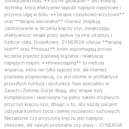
zmniejszeniu bólu. **Suche igłowanie** jest kolejną
techniką, która efektywnie łagodzi napięcie mięśniowe i
przynosi ulgę w bólu. **Terapia czaszkowo-krzyżowa**
oraz **terapia wisceralna** również znajdują
zastosowanie w leczeniu kręczu szyi, zwiększając
efektywność terapii przez wpływ na inne struktury i
funkcje ciała. Dodatkowo, SYNERGIA oferuje **terapię
blizn** oraz **masaż**, które wspomagają proces
leczenia poprzez poprawę krążenia i relaksację
napiętych mięśni. **Kinesiotaping** to metoda
wsparcia, która nie tylko łagodzi ból, ale również
poprawia propriocepcję, co jest istotne w profilaktyce
przyszłych kontuzji i dysfunkcji. Nasi specjaliści w
Żarach i Zielonej Górze dbają, aby terapie były
kompleksowe i skierowane na pełny zakres możliwych
przyczyn kręczu szyi, dbając o to, aby każdy pacjent
odzyskał komfort życia i pełnię możliwości ruchowych.
Niezależnie czy przyczyną kręczu jest napięcie
stresowe, złe nawyki posturalne czy urazy – SYNERGIA