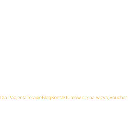
Dla Pacjenta
Terapie
Blog
Kontakt
Umów się na wizytę
Voucher