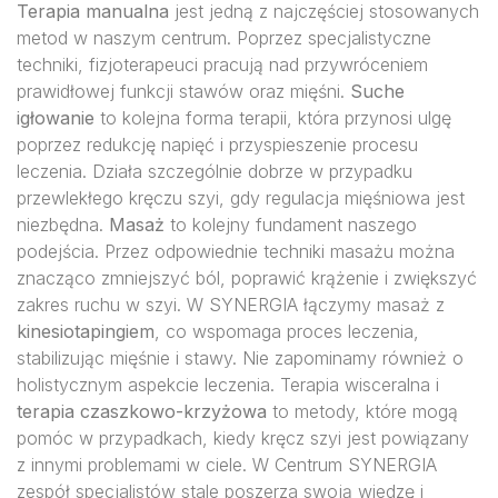
Terapia manualna
jest jedną z najczęściej stosowanych
metod w naszym centrum. Poprzez specjalistyczne
techniki, fizjoterapeuci pracują nad przywróceniem
prawidłowej funkcji stawów oraz mięśni.
Suche
igłowanie
to kolejna forma terapii, która przynosi ulgę
poprzez redukcję napięć i przyspieszenie procesu
leczenia. Działa szczególnie dobrze w przypadku
przewlekłego kręczu szyi, gdy regulacja mięśniowa jest
niezbędna.
Masaż
to kolejny fundament naszego
podejścia. Przez odpowiednie techniki masażu można
znacząco zmniejszyć ból, poprawić krążenie i zwiększyć
zakres ruchu w szyi. W SYNERGIA łączymy masaż z
kinesiotapingiem
, co wspomaga proces leczenia,
stabilizując mięśnie i stawy. Nie zapominamy również o
holistycznym aspekcie leczenia. Terapia wisceralna i
terapia czaszkowo-krzyżowa
to metody, które mogą
pomóc w przypadkach, kiedy kręcz szyi jest powiązany
z innymi problemami w ciele. W Centrum SYNERGIA
zespół specjalistów stale poszerza swoją wiedzę i