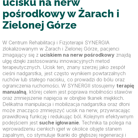
ucisku na nerw
pośrodkowy w Żarach i
Zielonej Górze
W Centrum Rehabilitacji i Fizjoterapii SYNERGIA
zlokalizowanym w Żarach i Zielonej Górze, pacjenci
zmagający się z
uciskiem na nerw pośrodkowy
znajdą
ulgę dzięki zastosowaniu innowacyjnych metod
terapeutycznych. Ucisk ten, znany szerzej jako zespół
cieśni nadgarstka, jest często wynikiem powtarzalnych
ruchów lub stałego nacisku, co prowadzi do bólu oraz
ograniczenia ruchomości. W SYNERGII stosujemy
terapię
manualną
, której celem jest poprawa mobilności stawów
oraz zmniejszenie napięcia w obrębie tkanek miękkich.
Delikatna manipulacja i mobilizacja nadgarstka oraz dłoni
może znacząco zmniejszyć ucisk na nerw, przywracając
prawidłową funkcję i redukując ból. Kolejnym efektywnym
podejściem jest
suche igłowanie
. Technika ta polega na
wprowadzeniu cienkich igieł w okolice objęte stanem
zapalnym, co stymuluje tkanki do głębszej regeneracji i