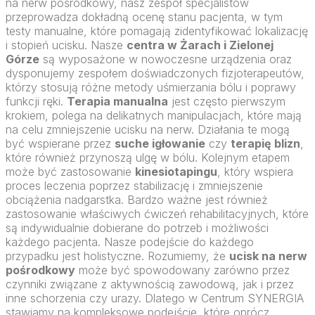
na nerw pośrodkowy, nasz zespół specjalistów
przeprowadza dokładną ocenę stanu pacjenta, w tym
testy manualne, które pomagają zidentyfikować lokalizację
i stopień ucisku. Nasze
centra w Żarach i Zielonej
Górze
są wyposażone w nowoczesne urządzenia oraz
dysponujemy zespołem doświadczonych fizjoterapeutów,
którzy stosują różne metody uśmierzania bólu i poprawy
funkcji ręki.
Terapia manualna
jest często pierwszym
krokiem, polega na delikatnych manipulacjach, które mają
na celu zmniejszenie ucisku na nerw. Działania te mogą
być wspierane przez
suche igłowanie
czy
terapię blizn
,
które również przynoszą ulgę w bólu. Kolejnym etapem
może być zastosowanie
kinesiotapingu
, który wspiera
proces leczenia poprzez stabilizację i zmniejszenie
obciążenia nadgarstka. Bardzo ważne jest również
zastosowanie właściwych ćwiczeń rehabilitacyjnych, które
są indywidualnie dobierane do potrzeb i możliwości
każdego pacjenta. Nasze podejście do każdego
przypadku jest holistyczne. Rozumiemy, że
ucisk na nerw
pośrodkowy
może być spowodowany zarówno przez
czynniki związane z aktywnością zawodową, jak i przez
inne schorzenia czy urazy. Dlatego w Centrum SYNERGIA
stawiamy na kompleksowe podejście, które oprócz