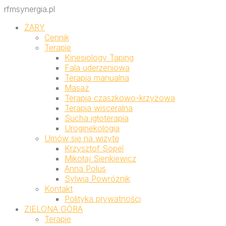
rfmsynergia.pl
ŻARY
Cennik
Terapie
Kinesiology Taping
Fala uderzeniowa
Terapia manualna
Masaż
Terapia czaszkowo-krzyżowa
Terapia wisceralna
Sucha igłoterapia
Uroginekologia
Umów się na wizytę
Krzysztof Sopel
Mikołaj Sienkiewicz
Anna Polus
Sylwia Powróżnik
Kontakt
Polityka prywatności
ZIELONA GÓRA
Terapie