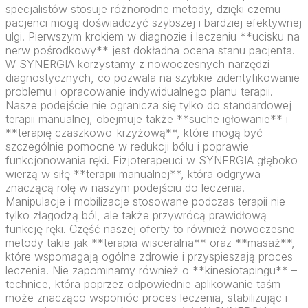
specjalistów stosuje różnorodne metody, dzięki czemu
pacjenci mogą doświadczyć szybszej i bardziej efektywnej
ulgi. Pierwszym krokiem w diagnozie i leczeniu **ucisku na
nerw pośrodkowy** jest dokładna ocena stanu pacjenta.
W SYNERGIA korzystamy z nowoczesnych narzędzi
diagnostycznych, co pozwala na szybkie zidentyfikowanie
problemu i opracowanie indywidualnego planu terapii.
Nasze podejście nie ogranicza się tylko do standardowej
terapii manualnej, obejmuje także **suche igłowanie** i
**terapię czaszkowo-krzyżową**, które mogą być
szczególnie pomocne w redukcji bólu i poprawie
funkcjonowania ręki. Fizjoterapeuci w SYNERGIA głęboko
wierzą w siłę **terapii manualnej**, która odgrywa
znaczącą rolę w naszym podejściu do leczenia.
Manipulacje i mobilizacje stosowane podczas terapii nie
tylko złagodzą ból, ale także przywrócą prawidłową
funkcję ręki. Część naszej oferty to również nowoczesne
metody takie jak **terapia wisceralna** oraz **masaż**,
które wspomagają ogólne zdrowie i przyspieszają proces
leczenia. Nie zapominamy również o **kinesiotapingu** –
technice, która poprzez odpowiednie aplikowanie taśm
może znacząco wspomóc proces leczenia, stabilizując i