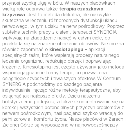
przynosi szybką ulgę w bólu. W naszych placówkach
wielką rolę odgrywa także
terapia czaszkowo-
krzyżowa
. Jest to metoda delikatna, ale niezwykle
skuteczna w leczeniu różnorodnych dysfunkcji układu
nerwowego, w tym ucisku na nerw pośrodkowy. Poprzez
subtelne techniki pracy z ciałem, terapeuci SYNERGIA
wpływają na złagodzenie napięć w całym ciele, co
przekłada się na znaczne obniżenie objawów. Nie można
również zapominać o
kinesiotapingu
– aplikacji
specjalnych taśm, które wspierają procesy naturalnego
leczenia organizmu, redukując obrzęk i poprawiając
krążenie. Kinesiotaping jest często używany jako metoda
wspomagająca inne formy terapii, co pozwala na
osiągnięcie szybszych i trwalszych efektów. W Centrum
SYNERGIA podchodzimy do każdego pacjenta
indywidualnie, łącząc różne metody terapeutyczne, aby
osiągnąć jak najlepsze efekty. Dzięki naszemu
holistycznemu podejściu, a także skoncentrowaniu się na
korekcji wszystkich potencjalnych przyczyn problemów z
nerwem pośrodkowym, nasi pacjenci szybko wracają do
pełni zdrowia i komfortu życia. Nasze placówki w Żarach i
Zielonej Górze są wyposażone w najnowocześniejszy