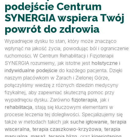
podejście Centrum
SYNERGIA wspiera Twój
powrót do zdrowia
Wypadnięcie dysku to stan, który może znacząco
wpłynąć na jakość życia, powodując ból i ograniczenie
ruchomości. W Centrum Rehabilitacji i Fizjoterapii
SYNERGIA rozumiemy, jak istotne jest
holistyczne i
indywidualne podejście
do każdego pacjenta. Dzięki
naszym placówkom w Żarach i Zielonej Górze,
połączyliśmy wiedzę z różnych dziedzin medycyny
fizykalnej, aby zapewniać skuteczną pomoc przy
wypadnięciu dysku. Zarówno
fizjoterapia
, jak i
rehabilitacja
, stają się kluczowymi elementami w
procesie leczenia tej dolegliwości. Specjalizujemy się
także w metodach takich jak
suche igłowanie
,
terapia
wisceralna
,
terapia czaszkowo-krzyżowa
,
terapia
manualna
,
masaż
,
terapia blizn
, oraz
kinesiotaping
.