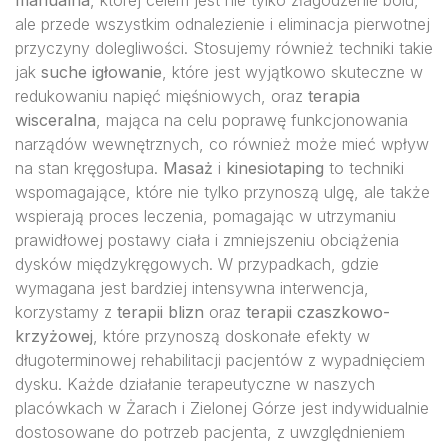
manualna
, której celem jest nie tylko złagodzenie bólu,
ale przede wszystkim odnalezienie i eliminacja pierwotnej
przyczyny dolegliwości. Stosujemy również techniki takie
jak
suche igłowanie
, które jest wyjątkowo skuteczne w
redukowaniu napięć mięśniowych, oraz
terapia
wisceralna
, mająca na celu poprawę funkcjonowania
narządów wewnętrznych, co również może mieć wpływ
na stan kręgosłupa.
Masaż
i
kinesiotaping
to techniki
wspomagające, które nie tylko przynoszą ulgę, ale także
wspierają proces leczenia, pomagając w utrzymaniu
prawidłowej postawy ciała i zmniejszeniu obciążenia
dysków międzykręgowych. W przypadkach, gdzie
wymagana jest bardziej intensywna interwencja,
korzystamy z
terapii blizn
oraz
terapii czaszkowo-
krzyżowej
, które przynoszą doskonałe efekty w
długoterminowej rehabilitacji pacjentów z wypadnięciem
dysku. Każde działanie terapeutyczne w naszych
placówkach w Żarach i Zielonej Górze jest indywidualnie
dostosowane do potrzeb pacjenta, z uwzględnieniem