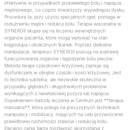
efektywne w przypadkach przewlekłego bólu i napięcia
mięśniowego, co często towarzyszy wypadnięciu dysku.
Procedura ta, przy użyciu specjalnych igieł, pomaga w
rozluźnieniu mięśni i redukcji bólu. Terapia wisceralna w
SYNERGII skupia się na leczeniu wewnętrznych
organów pacjenta, które mogą wpływać na stan
kręgosłupa i okolicznych tkanek. Poprzez delikatne
manipulacje, terapeuci SYNERGII pracują na poprawę
funkcjonowania organów i łagodzenie bólu pleców.
Metoda terapii czaszkowo-krzyżowej zajmuje się
dysfunkcjami w obrębie czaszki i kości krzyżowej. Jest
to technika subtelna, ale niezwykle skuteczna w
przypadku głębokich i długotrwałych problemów
wynikających z niewłaściwej pozycji lub napięcia.
Dopełnieniem metody leczenia w Centrum jest **terapia
manualna**, która polega na precyzyjnych technikach
manipulacji i mobilizacji, mających na celu przywrócenie
prawidłowej ruchomości stawów i redukcję bólu.
Pacjenci cenią także możliwość skorzystania z