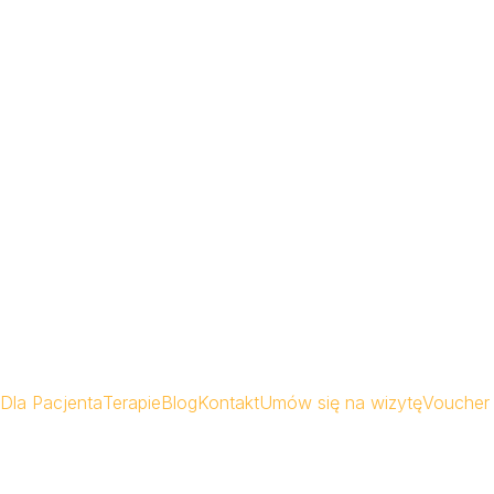
Dla Pacjenta
Terapie
Blog
Kontakt
Umów się na wizytę
Voucher