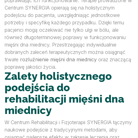
poprawiając ich funkcjonowanie. Terapie prowadzone w
Centrum SYNERGIA opierają się na holistycznym
podejściu do pacjenta, uwzględniając jednostkowe
potrzeby i specyfikę każdego przypadku. Dzięki temu
pacjenci mogą oczekiwać nie tylko ulgi w bólu, ale
również długoterminowej poprawy w funkcjonowaniu
mięśni dna miednicy. Przestrzegając indywidualnie
dobranych zaleceń terapeutycznych można osiągnąć
trwałe
rozluźnienie mięśni dna miednicy
oraz znaczącą
poprawę jakości życia.
Zalety holistycznego
podejścia do
rehabilitacji mięśni dna
miednicy
W Centrum Rehabilitacji i Fizjoterapii SYNERGIA łączymy
naukowe podejście z tradycyjnymi metodami, aby
osiągnąć najlepsze efekty w zakresie leczenia oraz