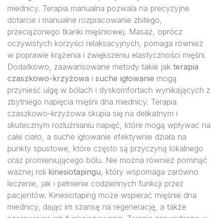
miednicy. Terapia manualna pozwala na precyzyjne
dotarcie i manualne rozpracowanie zbitego,
przeciążonego tkanki mięśniowej. Masaż, oprócz
oczywistych korzyści relaksacyjnych, pomaga również
w poprawie krążenia i zwiększeniu elastyczności mięśni.
Dodatkowo, zaawansowane metody takie jak
terapia
czaszkowo-krzyżowa
i
suche igłowanie
mogą
przynieść ulgę w bólach i dyskomfortach wynikających z
zbytniego napięcia mięśni dna miednicy. Terapia
czaszkowo-krzyżowa skupia się na delikatnym i
skutecznym rozluźnianiu napięć, które mogą wpływać na
całe ciało, a suche igłowanie efektywnie działa na
punkty spustowe, które często są przyczyną lokalnego
oraz promieniującego bólu. Nie można również pominąć
ważnej roli
kinesiotapingu
, który wspomaga zarówno
leczenie, jak i pełnienie codziennych funkcji przez
pacjentów. Kinesiotaping może wspierać mięśnie dna
miednicy, dając im szansę na regenerację, a także