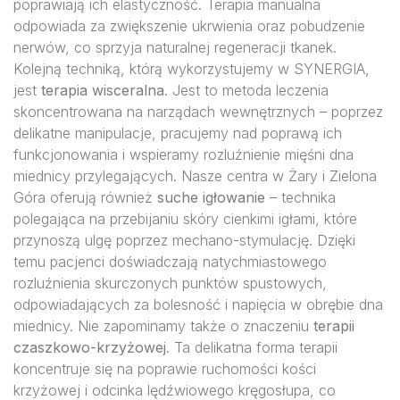
poprawiają ich elastyczność. Terapia manualna
odpowiada za zwiększenie ukrwienia oraz pobudzenie
nerwów, co sprzyja naturalnej regeneracji tkanek.
Kolejną techniką, którą wykorzystujemy w SYNERGIA,
jest
terapia wisceralna
. Jest to metoda leczenia
skoncentrowana na narządach wewnętrznych – poprzez
delikatne manipulacje, pracujemy nad poprawą ich
funkcjonowania i wspieramy rozluźnienie mięśni dna
miednicy przylegających. Nasze centra w Żary i Zielona
Góra oferują również
suche igłowanie
– technika
polegająca na przebijaniu skóry cienkimi igłami, które
przynoszą ulgę poprzez mechano-stymulację. Dzięki
temu pacjenci doświadczają natychmiastowego
rozluźnienia skurczonych punktów spustowych,
odpowiadających za bolesność i napięcia w obrębie dna
miednicy. Nie zapominamy także o znaczeniu
terapii
czaszkowo-krzyżowej
. Ta delikatna forma terapii
koncentruje się na poprawie ruchomości kości
krzyżowej i odcinka lędźwiowego kręgosłupa, co