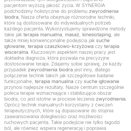
pacjentom wyższą jakość życia. W SYNERGIA
podchodzimy holistycznie do problemu
zwyrodnienia
biodra
. Nasza oferta obejmuje różnorodne techniki,
które są dostosowane do indywidualnych potrzeb
każdego pacjenta. Wykorzystujemy sprawdzone metody
takie jak
terapia manualna
,
masaż
,
kinesiotaping
, ale
także mniej konwencjonalne podejścia jak
suche
igłowanie
,
terapia czaszkowo-krzyżowa
czy
terapia
wisceralna
. Kluczowym aspektem naszej pracy jest
dokładna diagnoza, która pozwala na precyzyjne
dostosowanie terapii. Zdajemy sobie sprawę, że każdy
przypadek
zwyrodnienia biodra
jest inny, dlatego
połączenie technik takich jak szczegółowe badanie
funkcjonalne,
terapia manualna
czy
suche igłowanie
przynosi najlepsze rezultaty. Nasze centrum szczególnie
poleca terapie wzmacniające i stabilizujące obszar
biodra, co jest istotne w procesie leczenia
zwyrodnienia
.
Oprócz technik manualnych korzystamy z ćwiczeń
terapeutycznych, które są dopasowane do stopnia
zaawansowania dolegliwości oraz możliwości
ruchowych pacjenta. Takie podejście nie tylko łagodzi
ból, ale również wspiera regenerację i poprawia