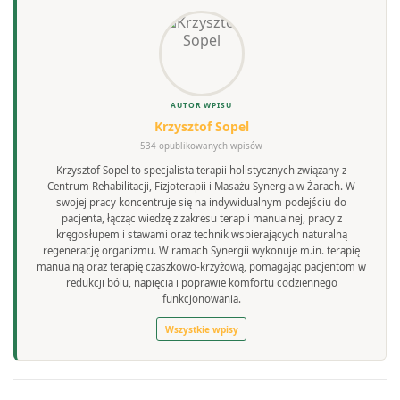
AUTOR WPISU
Krzysztof Sopel
534 opublikowanych wpisów
Krzysztof Sopel to specjalista terapii holistycznych związany z
Centrum Rehabilitacji, Fizjoterapii i Masażu Synergia w Żarach. W
swojej pracy koncentruje się na indywidualnym podejściu do
pacjenta, łącząc wiedzę z zakresu terapii manualnej, pracy z
kręgosłupem i stawami oraz technik wspierających naturalną
regenerację organizmu. W ramach Synergii wykonuje m.in. terapię
manualną oraz terapię czaszkowo-krzyżową, pomagając pacjentom w
redukcji bólu, napięcia i poprawie komfortu codziennego
funkcjonowania.
Wszystkie wpisy