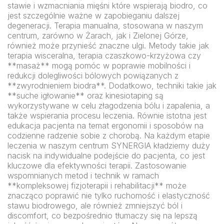
stawie i wzmacniania mięśni które wspierają biodro, co
jest szczególnie ważne w zapobieganiu dalszej
degeneracji. Terapia manualna, stosowana w naszym
centrum, zarówno w Żarach, jak i Zielonej Górze,
również może przynieść znaczne ulgi. Metody takie jak
terapia wisceralna, terapia czaszkowo-krzyżowa czy
**masaż** mogą pomóc w poprawie mobilności i
redukcji dolegliwości bólowych powiązanych z
**zwyrodnieniem biodra**. Dodatkowo, techniki takie jak
**suche igłowanie** oraz kinesiotaping są
wykorzystywane w celu złagodzenia bólu i zapalenia, a
także wspierania procesu leczenia. Równie istotna jest
edukacja pacjenta na temat ergonomii i sposobów na
codzienne radzenie sobie z chorobą. Na każdym etapie
leczenia w naszym centrum SYNERGIA kładziemy duży
nacisk na indywidualne podejście do pacjenta, co jest
kluczowe dla efektywności terapii. Zastosowanie
wspomnianych metod i technik w ramach
**kompleksowej fizjoterapii i rehabilitacji** może
znacząco poprawić nie tylko ruchomość i elastyczność
stawu biodrowego, ale również zmniejszyć ból i
discomfort, co bezpośrednio tłumaczy się na lepszą