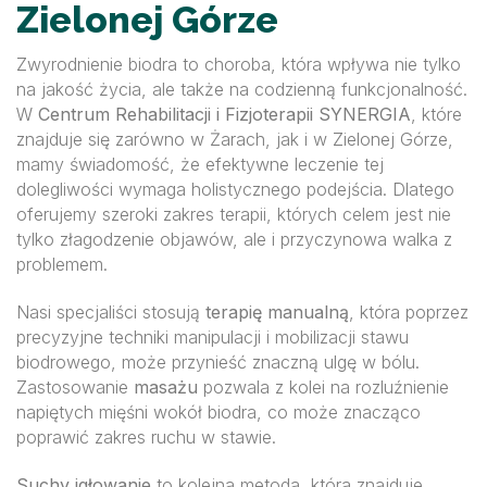
Zielonej Górze
Zwyrodnienie biodra to choroba, która wpływa nie tylko
na jakość życia, ale także na codzienną funkcjonalność.
W
Centrum Rehabilitacji i Fizjoterapii SYNERGIA
, które
znajduje się zarówno w Żarach, jak i w Zielonej Górze,
mamy świadomość, że efektywne leczenie tej
dolegliwości wymaga holistycznego podejścia. Dlatego
oferujemy szeroki zakres terapii, których celem jest nie
tylko złagodzenie objawów, ale i przyczynowa walka z
problemem.
Nasi specjaliści stosują
terapię manualną
, która poprzez
precyzyjne techniki manipulacji i mobilizacji stawu
biodrowego, może przynieść znaczną ulgę w bólu.
Zastosowanie
masażu
pozwala z kolei na rozluźnienie
napiętych mięśni wokół biodra, co może znacząco
poprawić zakres ruchu w stawie.
Suchy igłowanie
to kolejna metoda, która znajduje