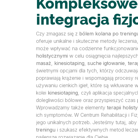
Kompleksowe p
integracja fizj
Czy zmagasz się z
bólem kolana po trening
oferuje unikalne i skuteczne metody leczeni
może wpływać na codzienne funkcjonowanie
holistycznymi
w celu osiągnięcia najlepszy
masaż
,
kinesiotaping
,
suche igłowanie
,
tera
świetnymi opcjami dla tych, którzy odczuwaj
poprawiają krążenie i wspomagają procesy r
używaniu cienkich igieł, które są wkłuwane w
kolei
kinesiotaping
, czyli aplikacja specjaln
dolegliwości bólowe oraz przyspieszyć czas
Wprowadzamy także elementy
terapii holis
ich symptomów. W Centrum Rehabilitacji i Fi
jego unikalnych potrzeb. Jesteśmy tutaj, ab
treningu
i szukasz efektywnych metod lecze
najlepsze rozwiązanie dla Ciebie.