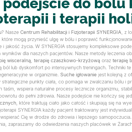
odejście do bólu 
oterapii i terapii h
u
? Nasze
Centrum Rehabilitacji i Fizjoterapii SYNERGIA
, z l
a, które mogą przynieść ulgę w bólu i poprawić funkcjonowani
 i jakość życia. W SYNERGIA stosujemy kompleksowe podejś
ch wyników dla naszych pacjentów. Nasze metody leczenia o
pię wisceralną
,
terapię czaszkowo-krzyżową
oraz
terapię b
ą ból lub dyskomfort po intensywnych treningach. Techniki 
egeneracyjne w organizmie.
Suche igłowanie
jest kolejną z 
 strategiczne punkty ciała, co pomaga w zwalczaniu bólu i pr
ych taśm, wspiera naturalne procesy lecznicze organizmu, stab
 powrotu do pełni zdrowia. Nasze podejście nie kończy się 
tycznych
, które traktują ciało jako całość i skupiają się na w
zjoterapii SYNERGIA każdy pacjent traktowany jest indywidual
y wspierać Cię w drodze do zdrowia i lepszego samopoczucia.
nia, zapraszamy do odwiedzenia naszych placówek w Żarach 