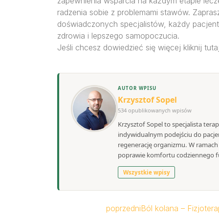
zapewnienia wsparcia na każdym etapie lecze
radzenia sobie z problemami stawów. Zapra
doświadczonych specjalistów, każdy pacjen
zdrowia i lepszego samopoczucia.
Jeśli chcesz dowiedzieć się więcej kliknij tuta
AUTOR WPISU
Krzysztof Sopel
534 opublikowanych wpisów
Krzysztof Sopel to specjalista tera
indywidualnym podejściu do pacjen
regenerację organizmu. W ramach S
poprawie komfortu codziennego f
Wszystkie wpisy
poprzedni
Ból kolana – Fizjoter