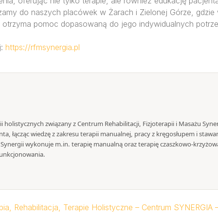
nia, oferując nie tylko terapie, ale również edukację pacjen
szamy do naszych placówek w Żarach i Zielonej Górze, gdzi
t otrzyma pomoc dopasowaną do jego indywidualnych potrze
j:
https://rfmsynergia.pl
pii holistycznych związany z Centrum Rehabilitacji, Fizjoterapii i Masażu Syn
ta, łącząc wiedzę z zakresu terapii manualnej, pracy z kręgosłupem i stawa
ynergii wykonuje m.in. terapię manualną oraz terapię czaszkowo-krzyżową
unkcjonowania.
apia, Rehabilitacja, Terapie Holistyczne – Centrum SYNERGIA –