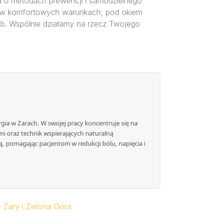
ta o metodach prewencji i samodzielnego
e w komfortowych warunkach, pod okiem
b. Wspólnie działamy na rzecz Twojego
ergia w Żarach. W swojej pracy koncentruje się na
mi oraz technik wspierających naturalną
, pomagając pacjentom w redukcji bólu, napięcia i
 Żary i Zielona Góra