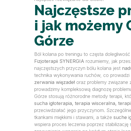
Najczęstsze p
i jak możemy 
Górze
Ból kolana po treningu to częsta dolegliwo
Fizjoterapii SYNERGIA
rozumiemy, jak przes
najczęstszych przyczyn bólu kolana jest
nad
technika wykonywania ruchów, co prowadzi 
zerwania więzadeł
oraz problemy związane 
prowadzimy kompleksową diagnozę problemu, 
Górze stosują różnorodne metody terapii, k
sucha igłoterapia, terapia wisceralna, tera
przeciwdziałać jego przyczynom. Szczególni
tkankami miękkimi i stawami, a także
suche i
wspiera proces leczenia poprzez stabilizac