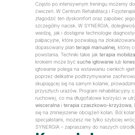
Często po intensywnym treningu możemy d
ćwiczeń. W Centrum Rehabilitacji i Fizjotera
złagodzić ten dyskomfort oraz zapobiec jego
szczególny nacisk. W SYNERGIA, dolegliwośc
wiedzę, jak i dostępne technologie diagnost
palpacyjne, które pozwalają na zlokalizowan
dopasowany plan
terapii manualnej
, której 
powstania. Techniki takie jak
terapia mobiliz
krokiem może być
suche igłowanie
lub
kines
igłowanie polega na wstawianiu cienkich igieł
poprzez delikatne podtrzymywanie zaoferowa
skupiającej się na samym kolanie, prowadzim
przyszłych urazów. Program rehabilitacyjny 
ruchowej, co ma długofalowe korzyści w ut
wisceralna
i
terapia czaszkowo-krzyżowa
,
się na zmniejszenie obciążeń kolan. Ból kol
specjalistami, możesz nie tylko szybciej wr
SYNERGIA – zapraszamy do naszych ośrodkó