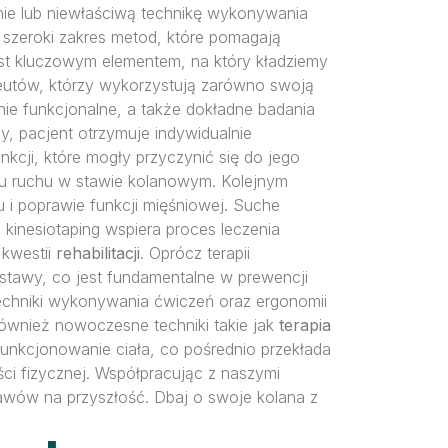
żenie lub niewłaściwą technikę wykonywania
y szeroki zakres metod, które pomagają
st kluczowym elementem, na który kładziemy
eutów, którzy wykorzystują zarówno swoją
nie funkcjonalne, a także dokładne badania
y, pacjent otrzymuje indywidualnie
unkcji, które mogły przyczynić się do jego
u ruchu w stawie kolanowym. Kolejnym
u i poprawie funkcji mięśniowej. Suche
a kinesiotaping wspiera proces leczenia
 kwestii
rehabilitacji
. Oprócz terapii
 stawy, co jest fundamentalne w prewencji
techniki wykonywania ćwiczeń oraz ergonomii
wnież nowoczesne techniki takie jak
terapia
nkcjonowanie ciała, co pośrednio przekłada
ści fizycznej. Współpracując z naszymi
tawów na przyszłość. Dbaj o swoje kolana z