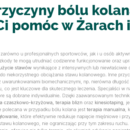
rzyczyny bólu kolan
Ci pomóc w Żarach i
ść zarówno u profesjonalnych sportowców, jak i u osób aktyw
zkody te mogą utrudniać codzienne funkcjonowanie oraz upr
użycie stawów
wynikające z intensywnych lub niewłaściwie
do niekorzystnego obciążania stawu kolanowego. Inne przy
z uwarunkowaniami biomechanicznymi, np. nierówna długość
co jest kluczowe dla skutecznego leczenia. Specjaliści w n
tóre są dobrane indywidualnie. Dzięki zaawansowanym techni
pia czaszkowo-krzyżowa, terapia blizn
oraz
kinesiotaping
, j
e polecana w przypadku bólu kolana jest
terapia manualna
, 
głowanie
, które efektywnie redukuje napięcie mięśniowe i p
ję stawu kolanowego, nie ograniczając przy tym zakresu ruch