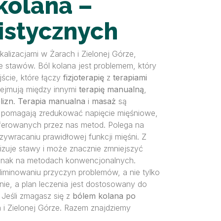
kolana –
olistycznych
okalizacjami w Żarach i Zielonej Górze,
e stawów. Ból kolana jest problemem, który
cie, które łączy
fizjoterapię
z
terapiami
bejmują między innymi
terapię manualną
,
lizn
.
Terapia manualna
i
masaż
są
te pomagają zredukować napięcie mięśniowe,
oferowanych przez nas metod. Polega na
zywracaniu prawidłowej funkcji mięśni. Z
ilizuje stawy i może znacznie zmniejszyć
jednak na metodach konwencjonalnych.
yeliminowaniu przyczyn problemów, a nie tylko
nie, a plan leczenia jest dostosowany do
 Jeśli zmagasz się z
bólem kolana po
i Zielonej Górze. Razem znajdziemy