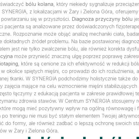
oświadczyć
bólu kolana
, który niekiedy sygnalizuje przecią
pii SYNERGIA, z lokalizacjami w Żary i Zielona Góra, oferujem
 powtarzaniu się w przyszłości.
Diagnoza przyczyny bólu
je
i pacjenta są analizowane przez doświadczonych fizjoterap
yczne. Rozpoznanie może objąć analizę mechaniki ciała, bada
ie dokładnych źródeł problemu. Na bazie postawionej diagnoz
celem jest nie tylko zwalczenie bólu, ale również korekta dysf
acyjna
może przynieść znaczną ulgę poprzez poprawę zakres
iotaping
, które są cenione za ich efektywność w redukcji ból
 w okolice spiętych mięśni, co prowadzi do ich rozluźnienia, 
nej tkanki. W SYNERGIA podchodzimy holistycznie także do
y zajęcia mające na celu wzmocnienie mięśni stabilizujących
często łączymy z edukacją pacjenta w zakresie prawidłowej 
rzymaniu zdrowia stawów. W Centrum SYNERGIA stosujemy ró
 które mogą mieć pozytywny wpływ na ogólną równowagę i fu
an po treningu nie musi być stałym elementem Twojej aktywno
ócić do formy, ale również zadbać o lepszą ochronę swoich s
w w Żary i Zielona Góra.