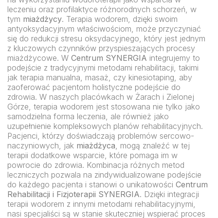
leczeniu oraz profilaktyce różnorodnych schorzeń, w
tym
miażdżycy
. Terapia wodorem, dzięki swoim
antyoksydacyjnym właściwościom, może przyczyniać
się do redukcji stresu oksydacyjnego, który jest jednym
z kluczowych czynników przyspieszających procesy
miażdżycowe. W
Centrum SYNERGIA
integrujemy to
podejście z tradycyjnymi metodami rehabilitacji, takimi
jak terapia manualna, masaż, czy kinesiotaping, aby
zaoferować pacjentom holistyczne podejście do
zdrowia. W naszych placówkach w Żarach i Zielonej
Górze, terapia wodorem jest stosowana nie tylko jako
samodzielna forma leczenia, ale również jako
uzupełnienie kompleksowych planów rehabilitacyjnych.
Pacjenci, którzy doświadczają problemów sercowo-
naczyniowych, jak
miażdżyca
, mogą znaleźć w tej
terapii dodatkowe wsparcie, które pomaga im w
powrocie do zdrowia. Kombinacja różnych metod
leczniczych pozwala na zindywidualizowane podejście
do każdego pacjenta i stanowi o unikatowości
Centrum
Rehabilitacji i Fizjoterapii SYNERGIA
. Dzięki integracji
terapii wodorem z innymi metodami rehabilitacyjnymi,
nasi specjaliści są w stanie skuteczniej wspierać proces