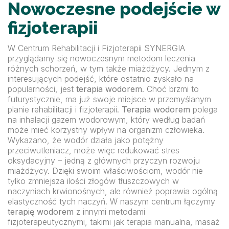
Nowoczesne podejście w
fizjoterapii
W Centrum Rehabilitacji i Fizjoterapii SYNERGIA
przyglądamy się nowoczesnym metodom leczenia
różnych schorzeń, w tym także miażdżycy. Jednym z
interesujących podejść, które ostatnio zyskało na
popularności, jest
terapia wodorem
. Choć brzmi to
futurystycznie, ma już swoje miejsce w przemyślanym
planie rehabilitacji i fizjoterapii.
Terapia wodorem
polega
na inhalacji gazem wodorowym, który według badań
może mieć korzystny wpływ na organizm człowieka.
Wykazano, że wodór działa jako potężny
przeciwutleniacz, może więc redukować stres
oksydacyjny – jedną z głównych przyczyn rozwoju
miażdżycy. Dzięki swoim właściwościom, wodór nie
tylko zmniejsza ilości złogów tłuszczowych w
naczyniach krwionośnych, ale również poprawia ogólną
elastyczność tych naczyń. W naszym centrum łączymy
terapię wodorem
z innymi metodami
fizjoterapeutycznymi, takimi jak terapia manualna, masaż