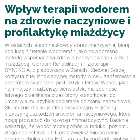
Wpływ terapii wodorem
na zdrowie naczyniowe i
profilaktykę miażdżycy
W ostatnich latach naukowcy coraz intensywniej biorą
pod lupę **terapię wodorem** jako nowoczesną
metodę wspomagania zdrowia naczyniowego i walki z
miażdżycą. Centrum Rehabilitacji i Fizjoterapii
SYNERGIA, z placówkami w Żarach i Zielonej Górze,
korzysta z tej innowacyjnej metody w celu zaoferowania
pacjentom skutecznej profilaktyki i terapii. Wodór, jako
najmniejszy i najlżejszy pierwiastek, ma zdolność
łatwego przenikania przez błony komórkowe, co
umożliwia mu szybkie docieranie do tkanki naczyniowej.
Skutecznie redukuje stres oksydacyjny – główną
przyczynę uszkodzeń śródbłonka naczyniowego, które
mogą prowadzić do rozwoju **miażdżycy**. Badania
wskazują, że wodór może pomóc w redukcji poziomu
złego cholesterolu LDL oraz zwiększeniu poziomu
dobrego cholesterolu HDL, co ma bezpośredni wpływ na