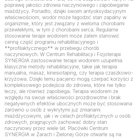
poprawę jakości zdrowia naczyniowego i zapobieganie
miażdżycy. Ponadto, dzięki swoim antyoksydacyjnym
właściwościom, wodór może łagodzić stan zapalny w
organizmie, który jest związany z wieloma chorobami
przewlekłymi, w tym z chorobami serca. Regularne
stosowanie terapii wodorem może zatem stanowić
cenną część programu rehabilitacyjnego i
**profilaktycznego** w przebiegu chorób
naczyniowych. W Centrum Rehabilitacji i Fizjoterapii
SYNERGIA zastosowanie terapii wodorem uzupełnia
klasyczne metody rehabilitacyjne, takie jak terapia
manualna, masaż, kinesiotaping, czy terapia czaszkowo-
krzyżowa. Dzięki temu pacjenci mogą czerpać korzyści z
kompleksowego podejścia do zdrowia, które nie tylko
leczy, ale również zapobiega. Terapia wodorem ze
względu na swoje właściwości prozdrowotne i brak
negatywnych efektów ubocznych może być stosowana
zarówno u osób z wykrytymi już zmianami
miażdżycowymi, jak i w celach profilaktycznych u osób
zdrowych, pragnących zachować dobry stan
naczyniowy przez wiele lat. Placówki Centrum
SYNERGIA w Żarach i Zielonej Górze otwarte są na