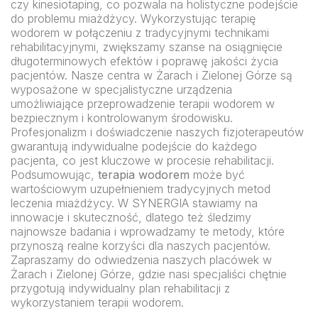
czy kinesiotaping, co pozwala na holistyczne podejście
do problemu miażdżycy. Wykorzystując terapię
wodorem w połączeniu z tradycyjnymi technikami
rehabilitacyjnymi, zwiększamy szanse na osiągnięcie
długoterminowych efektów i poprawę jakości życia
pacjentów. Nasze centra w Żarach i Zielonej Górze są
wyposażone w specjalistyczne urządzenia
umożliwiające przeprowadzenie terapii wodorem w
bezpiecznym i kontrolowanym środowisku.
Profesjonalizm i doświadczenie naszych fizjoterapeutów
gwarantują indywidualne podejście do każdego
pacjenta, co jest kluczowe w procesie rehabilitacji.
Podsumowując,
terapia wodorem
może być
wartościowym uzupełnieniem tradycyjnych metod
leczenia miażdżycy. W SYNERGIA stawiamy na
innowacje i skuteczność, dlatego też śledzimy
najnowsze badania i wprowadzamy te metody, które
przynoszą realne korzyści dla naszych pacjentów.
Zapraszamy do odwiedzenia naszych placówek w
Żarach i Zielonej Górze, gdzie nasi specjaliści chętnie
przygotują indywidualny plan rehabilitacji z
wykorzystaniem terapii wodorem.