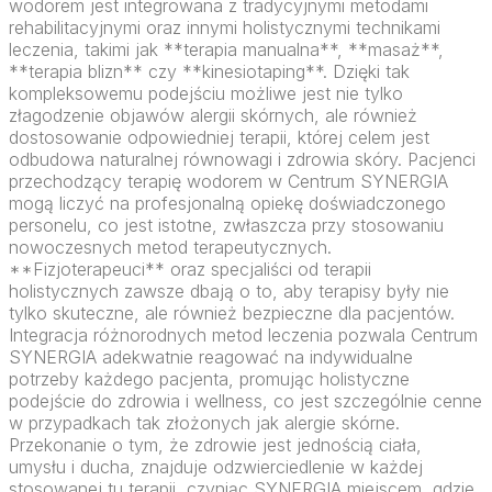
wodorem jest integrowana z tradycyjnymi metodami
rehabilitacyjnymi oraz innymi holistycznymi technikami
leczenia, takimi jak **terapia manualna**, **masaż**,
**terapia blizn** czy **kinesiotaping**. Dzięki tak
kompleksowemu podejściu możliwe jest nie tylko
złagodzenie objawów alergii skórnych, ale również
dostosowanie odpowiedniej terapii, której celem jest
odbudowa naturalnej równowagi i zdrowia skóry. Pacjenci
przechodzący terapię wodorem w Centrum SYNERGIA
mogą liczyć na profesjonalną opiekę doświadczonego
personelu, co jest istotne, zwłaszcza przy stosowaniu
nowoczesnych metod terapeutycznych.
**Fizjoterapeuci** oraz specjaliści od terapii
holistycznych zawsze dbają o to, aby terapisy były nie
tylko skuteczne, ale również bezpieczne dla pacjentów.
Integracja różnorodnych metod leczenia pozwala Centrum
SYNERGIA adekwatnie reagować na indywidualne
potrzeby każdego pacjenta, promując holistyczne
podejście do zdrowia i wellness, co jest szczególnie cenne
w przypadkach tak złożonych jak alergie skórne.
Przekonanie o tym, że zdrowie jest jednością ciała,
umysłu i ducha, znajduje odzwierciedlenie w każdej
stosowanej tu terapii, czyniąc SYNERGIA miejscem, gdzie