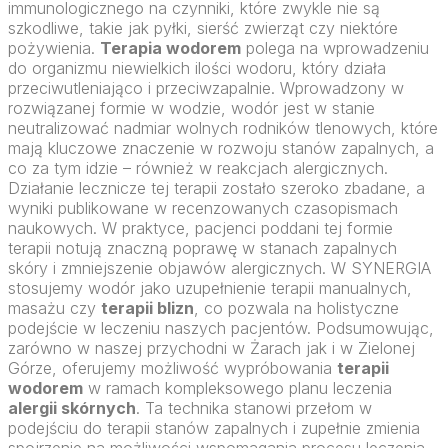
immunologicznego na czynniki, które zwykle nie są
szkodliwe, takie jak pyłki, sierść zwierząt czy niektóre
pożywienia.
Terapia wodorem
polega na wprowadzeniu
do organizmu niewielkich ilości wodoru, który działa
przeciwutleniająco i przeciwzapalnie. Wprowadzony w
rozwiązanej formie w wodzie, wodór jest w stanie
neutralizować nadmiar wolnych rodników tlenowych, które
mają kluczowe znaczenie w rozwoju stanów zapalnych, a
co za tym idzie – również w reakcjach alergicznych.
Działanie lecznicze tej terapii zostało szeroko zbadane, a
wyniki publikowane w recenzowanych czasopismach
naukowych. W praktyce, pacjenci poddani tej formie
terapii notują znaczną poprawę w stanach zapalnych
skóry i zmniejszenie objawów alergicznych. W SYNERGIA
stosujemy wodór jako uzupełnienie terapii manualnych,
masażu czy
terapii blizn
, co pozwala na holistyczne
podejście w leczeniu naszych pacjentów. Podsumowując,
zarówno w naszej przychodni w Żarach jak i w Zielonej
Górze, oferujemy możliwość wypróbowania
terapii
wodorem
w ramach kompleksowego planu leczenia
alergii skórnych
. Ta technika stanowi przełom w
podejściu do terapii stanów zapalnych i zupełnie zmienia