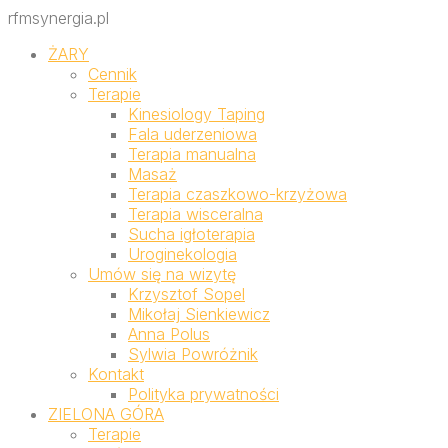
rfmsynergia.pl
ŻARY
Cennik
Terapie
Kinesiology Taping
Fala uderzeniowa
Terapia manualna
Masaż
Terapia czaszkowo-krzyżowa
Terapia wisceralna
Sucha igłoterapia
Uroginekologia
Umów się na wizytę
Krzysztof Sopel
Mikołaj Sienkiewicz
Anna Polus
Sylwia Powróżnik
Kontakt
Polityka prywatności
ZIELONA GÓRA
Terapie