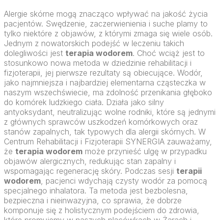
Alergie skórne mogą znacząco wpływać na jakość życia
pacjentów. Swędzenie, zaczerwienienia i suche plamy to
tylko niektóre z objawów, z którymi zmaga się wiele osób.
Jednym z nowatorskich podejść w leczeniu takich
dolegliwości jest
terapia wodorem
. Choć wciąż jest to
stosunkowo nowa metoda w dziedzinie rehabilitacji i
fizjoterapii, jej pierwsze rezultaty są obiecujące. Wodór,
jako najmniejsza i najbardziej elementarna cząsteczka w
naszym wszechświecie, ma zdolność przenikania głęboko
do komórek ludzkiego ciała. Działa jako silny
antyoksydant, neutralizując wolne rodniki, które są jednymi
z głównych sprawców uszkodzeń komórkowych oraz
stanów zapalnych, tak typowych dla alergii skórnych. W
Centrum Rehabilitacji i Fizjoterapii SYNERGIA zauważamy,
że
terapia wodorem
może przynieść ulgę w przypadku
objawów alergicznych, redukując stan zapalny i
wspomagając regenerację skóry. Podczas sesji
terapii
wodorem
, pacjenci wdychają czysty wodór za pomocą
specjalnego inhalatora. Ta metoda jest bezbolesna,
bezpieczna i nieinwazyjna, co sprawia, że dobrze
komponuje się z holistycznym podejściem do zdrowia,
które promujemy w naszych placówkach w Żarach i