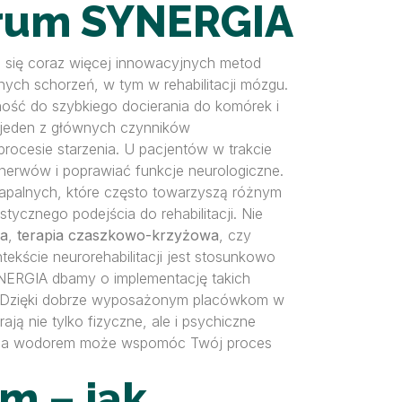
ntrum SYNERGIA
ia się coraz więcej innowacyjnych metod
dnych schorzeń, w tym w rehabilitacji mózgu.
ność do szybkiego docierania do komórek i
 jeden z głównych czynników
ocesie starzenia. U pacjentów w trakcie
nerwów i poprawiać funkcje neurologiczne.
apalnych, które często towarzyszą różnym
tycznego podejścia do rehabilitacji. Nie
na
,
terapia czaszkowo-krzyżowa
, czy
kście neurorehabilitacji jest stosunkowo
SYNERGIA dbamy o implementację takich
i. Dzięki dobrze wyposażonym placówkom w
ją nie tylko fizyczne, ale i psychiczne
erapia wodorem może wspomóc Twój proces
m – jak