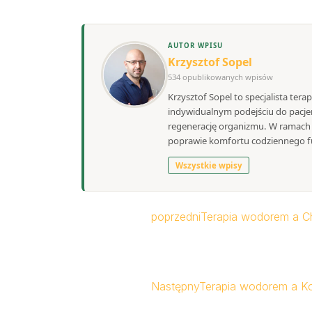
AUTOR WPISU
Krzysztof Sopel
534 opublikowanych wpisów
Krzysztof Sopel to specjalista tera
indywidualnym podejściu do pacjen
regenerację organizmu. W ramach S
poprawie komfortu codziennego f
Wszystkie wpisy
poprzedni
Terapia wodorem a Cho
Następny
Terapia wodorem a Kon