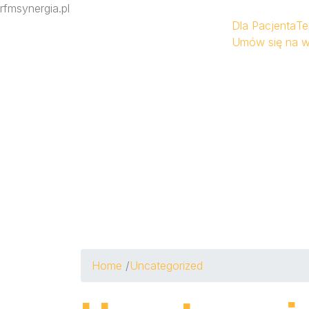
rfmsynergia.pl
Dla Pacjenta
Te
Umów się na w
Home
/
Uncategorized