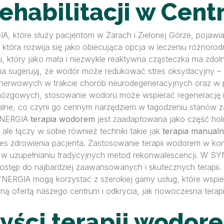
rehabilitacji w Ce
RGIA, które służy pacjentom w Żarach i Zielonej Górze, pojaw
, która rozwija się jako obiecująca opcja w leczeniu różnoro
u, który jako mała i niezwykle reaktywna cząsteczka ma zdol
a sugerują, że wodór może redukować stres oksydacyjny –
 nerwowych w trakcie chorób neurodegeneracyjnych oraz w pr
h mózgowych, stosowanie wodoru może wspierać regenerację 
lne, co czyni go cennym narzędziem w łagodzeniu stanów z
SYNERGIA
terapia wodorem
jest zaadaptowana jako część holis
 ale łączy w sobie również techniki takie jak
terapia manual
 zdrowienia pacjenta. Zastosowanie terapii wodorem w konte
jał w uzupełnianiu tradycyjnych metod rekonwalescencji. W 
stęp do najbardziej zaawansowanych i skutecznych terapi
NERGIA mogą korzystać z szerokiej gamy usług, które wspiera
ełną ofertą naszego centrum i odkrycia, jak nowoczesna t
ści terapii wodore