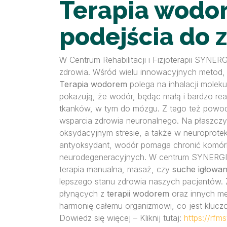
Terapia wodor
podejścia do
W Centrum Rehabilitacji i Fizjoterapii SYN
zdrowia. Wśród wielu innowacyjnych metod, 
Terapia wodorem
polega na inhalacji moleku
pokazują, że wodór, będąc małą i bardzo re
tkanków, w tym do mózgu. Z tego też powod
wsparcia zdrowia neuronalnego. Na płaszcz
oksydacyjnym stresie, a także w neuroprotekc
antyoksydant, wodór pomaga chronić komórki
neurodegeneracyjnych. W centrum SYNERG
terapia manualna, masaż, czy
suche igłowan
lepszego stanu zdrowia naszych pacjentów. 
płynących z
terapii wodorem
oraz innych me
harmonię całemu organizmowi, co jest kluc
Dowiedz się więcej – Kliknij tutaj:
https://rfms