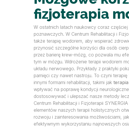
fizjoterapia 
W ostatnich latach naukowcy coraz częściej
poznawczych. W Centrum Rehabilitacji i Fizj
także terapię wodorem, aby wspierać zdrowi
przynosić szczególne korzyści dla osób cier
przez barierę krew-mózg, co pozwala mu e
tym w mózgu. Wdrożenie terapii wodorem m
układu nerwowego. Przykłady z praktyki poka
pamięci czy nawet nastroju. To czyni terapię
innymi formami rehabilitacji, takimi jak
terapi
wpływać na poprawę kondycji neurologicznej
dostosowywać i ulepszać nasze metody lecze
Centrum Rehabilitacji i Fizjoterapii SYNERGI
elementów naszych terapii holistycznych ot
rozwoju i zainteresowania możliwościami, ja
efektywnym wykorzystaniu najnowszych osią