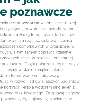
cje poznawcze
wania
terapii wodorem
w kontekście funkcji
wykorzystujemy nowatorskie metody, w tym
wodorem a Mózg
to podejście, które może
dór jako mała cząsteczka łatwo przenika
 uszkodzeń komórkowych w organizmie, w
owych, a tym samym poprawić działanie
ozytywnych zmian w zakresie koncentracji,
je poznawcze. Dzięki połączeniu tej metody z
, jesteśmy w stanie komplementarnie
dzinie terapii wodorem, aby wciąż
tując w rozwój i zdrowie naszych pacjentów,
lne korzyści. Terapia wodorem jako jeden z
słowego oraz fizycznego. Za sprawą ciągłego
ji poznawczych, stajemy się pionierami w