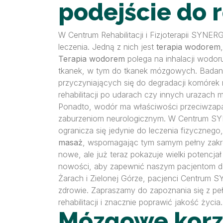
podejście do 
W Centrum Rehabilitacji i Fizjoterapii SYNE
leczenia. Jedną z nich jest
terapia wodorem
Terapia wodorem
polega na inhalacji wodor
tkanek, w tym do tkanek mózgowych. Badani
przyczyniających się do degradacji komórek
rehabilitacji po udarach czy innych urazac
Ponadto, wodór ma właściwości przeciwzapa
zaburzeniom neurologicznym. W Centrum 
ogranicza się jedynie do leczenia fizycznego,
masaż
, wspomagając tym samym pełny zakres
nowe, ale już teraz pokazuje wielki potenc
nowości, aby zapewnić naszym pacjentom do
Żarach i Zielonej Górze, pacjenci Centrum SY
zdrowie. Zapraszamy do zapoznania się z p
rehabilitacji i znacznie poprawić jakość życia.
Mózgowe korzy