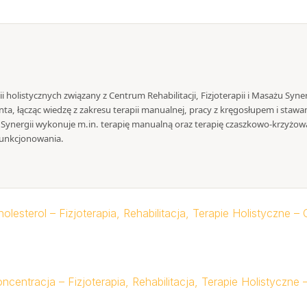
pii holistycznych związany z Centrum Rehabilitacji, Fizjoterapii i Masażu Syn
ta, łącząc wiedzę z zakresu terapii manualnej, pracy z kręgosłupem i stawa
ynergii wykonuje m.in. terapię manualną oraz terapię czaszkowo-krzyżową
unkcjonowania.
lesterol – Fizjoterapia, Rehabilitacja, Terapie Holistyczne 
centracja – Fizjoterapia, Rehabilitacja, Terapie Holistyczn