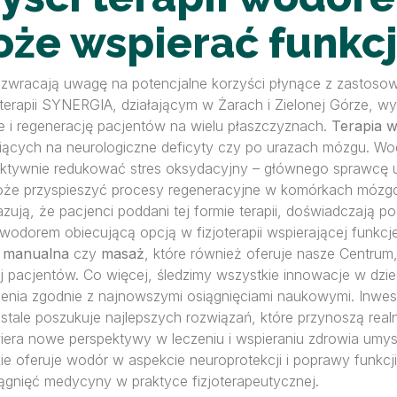
może wspierać funk
 zwracają uwagę na potencjalne korzyści płynące z zastoso
oterapii SYNERGIA, działającym w Żarach i Zielonej Górze, 
e i regenerację pacjentów na wielu płaszczyznach.
Terapia 
piących na neurologiczne deficyty czy po urazach mózgu. Wo
fektywnie redukować stres oksydacyjny – głównego sprawcę
oże przyspieszyć procesy regeneracyjne w komórkach mózg
zują, że pacjenci poddani tej formie terapii, doświadczają p
 wodorem obiecującą opcją w fizjoterapii wspierającej funkc
a manualna
czy
masaż
, które również oferuje nasze Centrum
 pacjentów. Co więcej, śledzimy wszystkie innowacje w dzie
nia zgodnie z najnowszymi osiągnięciami naukowymi. Inwes
A stale poszukuje najlepszych rozwiązań, które przynoszą rea
wiera nowe perspektywy w leczeniu i wspieraniu zdrowia umy
kie oferuje wodór w aspekcie neuroprotekcji i poprawy funkc
gnięć medycyny w praktyce fizjoterapeutycznej.