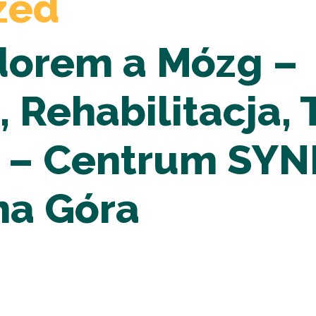
zed
dorem a Mózg –
, Rehabilitacja,
e – Centrum SYN
ona Góra