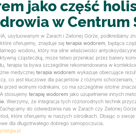
em jako część holi
 zdrowia w Centrum
ERGIA, usytuowanym w Żarach i Zielonej Górze, podkreślamy 
które oferujemy, znajduje się
terapia wodorem
, będąca częś
larnego wodoru, który ma silne właściwości antyoksydacyjne 
aktywną cząsteczką, może łatwo przenikać przez bariery ko
u, terapia ta bywa szczególnie rekomendowana w kontekści
yźnie medycznej
terapia wodorem
wykazuje obiecujące rezul
ji, co jest kluczowe dla pacjentów z różnymi schorzeniami, 
 przed wolnymi rodnikami, co ma szczególnie istotne znacz
IA stosujemy
terapię wodorem
jako uzupełnienie innych metod 
ie
. Wierzymy, że integracja tych różnorodnych technik przyczy
Zachęcamy do odwiedzenia nas w Żarach czy Zielonej Górze,
tod, które oferujemy w naszych ośrodkach. Dbając o swoje 
zowe dla długotrwałego dobrego samopoczucia.
ynergia.pl