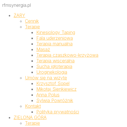
rfmsynergia.pl
ŻARY
Cennik
Terapie
Kinesiology Taping
Fala uderzeniowa
Terapia manualna
Masaż
Terapia czaszkowo-krzyżowa
Terapia wisceralna
Sucha igłoterapia
Uroginekologia
Umów się na wizytę
Krzysztof Sopel
Mikołaj Sienkiewicz
Anna Polus
Sylwia Powróżnik
Kontakt
Polityka prywatności
ZIELONA GÓRA
Terapie