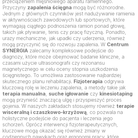
przeciążeniem mięśniowego aparatu ramiennego.
Przyczyny
zapalenia ścięgna
mogą być różnorodne.
Jednym z głównych czynników jest nadużywanie ramienia
w aktywnościach zawodowych lub sportowych, które
wymagają ciągłego podnoszenia ramion ponad głowę,
takich jak pływanie, tenis czy pracę fizyczną. Ponadto,
urazy mechaniczne, jak upadki czy uderzenia, również
mogą przyczynić się do rozwoju zapalenia. W
Centrum
SYNERGIA
zalecamy kompleksowe podejście do
diagnozy, które może obejmować badanie kliniczne, a
czasami użycie ultrasonografii czy rezonansu
magnetycznego w celu oceny stopnia uszkodzenia
ścięgnistego. To umożliwia zastosowanie najbardziej
skutecznego planu rehabilitacji.
Fizjoterapia
odgrywa
kluczową rolę w leczeniu zapalenia, a metody takie jak
terapia manualna
,
suche igłowanie
czy
kinesiotaping
mogą przynieść znaczącą ulgę i przyspieszyć proces
gojenia. W naszych zakładach stosujemy również
terapie
wisceralną i czaszkowo-krzyżową
, co pozwala na
holistyczne podejście do pacjenta i leczenia jego
schorzeń. Oprócz interwencji fizjoterapeutycznych,
kluczowe mogą okazać się również zmiany w
codziennych nawykach oraz ergonomii pracy, które