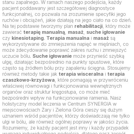
stanu zapalnego. W ramach naszego podejścia, każdy
pacjent poddawany jest szczegółowej diagnostyce
funkcjonalnej, co pozwala na zrozumienie specyfiki jego
ruchów i obciążeń, jakie działają na jego ciało na co dzień.
Na tej podstawie tworzymy plan
rehabilitacji
, który może
zawierać
terapię manualną
,
masaż
,
suche igłowanie
czy
kinesiotaping
.
Terapia manualna
i
masaż
są
wykorzystywane do zmniejszenia napięć w mięśniach, co
może zdecydowanie poprawić zakres ruchu i zmniejszyć
uczucie bólu.
Suche igłowanie
może przynieść szybką
ulgę, działając bezpośrednio na punkty spustowe, które
często są źródłem bólu przy zapaleniu ścięgna. Stosujemy
również metody takie jak
terapia wisceralna
i
terapia
czaszkowo-krzyżowa
, które pomagają w przywróceniu
właściwej równowagi i funkcjonowania wewnętrznych
organów oraz struktur kręgosłupa, co może mieć
bezpośredni wpływ na funkcjonowanie ramienia. Nasz
holistyczny model leczenia w Centrum SYNERGIA w
miejscowościach Żary i Zielona Góra cieszy się dużym
uznaniem wśród pacjentów, którzy doświadczają nie tylko
ulgi w bólu, ale również ogólnej poprawy w jakości życia.
Rozumiemy, że każdy pacjent jest inny i każdy przypadek
wymaga indywidualnego podejścia, dlatego nasz zespół