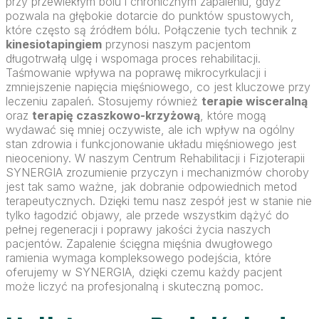
przy przewlekłym bólu i chronicznym zapaleniu, gdyż
pozwala na głębokie dotarcie do punktów spustowych,
które często są źródłem bólu. Połączenie tych technik z
kinesiotapingiem
przynosi naszym pacjentom
długotrwałą ulgę i wspomaga proces rehabilitacji.
Taśmowanie wpływa na poprawę mikrocyrkulacji i
zmniejszenie napięcia mięśniowego, co jest kluczowe przy
leczeniu zapaleń. Stosujemy również
terapie wisceralną
oraz
terapię czaszkowo-krzyżową
, które mogą
wydawać się mniej oczywiste, ale ich wpływ na ogólny
stan zdrowia i funkcjonowanie układu mięśniowego jest
nieoceniony. W naszym Centrum Rehabilitacji i Fizjoterapii
SYNERGIA zrozumienie przyczyn i mechanizmów choroby
jest tak samo ważne, jak dobranie odpowiednich metod
terapeutycznych. Dzięki temu nasz zespół jest w stanie nie
tylko łagodzić objawy, ale przede wszystkim dążyć do
pełnej regeneracji i poprawy jakości życia naszych
pacjentów. Zapalenie ścięgna mięśnia dwugłowego
ramienia wymaga kompleksowego podejścia, które
oferujemy w SYNERGIA, dzięki czemu każdy pacjent
może liczyć na profesjonalną i skuteczną pomoc.