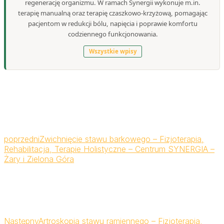
regenerację organizmu. W ramach Synergii wykonuje m.in.
terapię manualną oraz terapię czaszkowo-krzyżową, pomagając
pacjentom w redukcji bólu, napięcia i poprawie komfortu
codziennego funkcjonowania.
Wszystkie wpisy
poprzedni
Zwichnięcie stawu barkowego – Fizjoterapia,
Rehabilitacja, Terapie Holistyczne – Centrum SYNERGIA –
Żary i Zielona Góra
Następny
Artroskopia stawu ramiennego – Fizjoterapia,