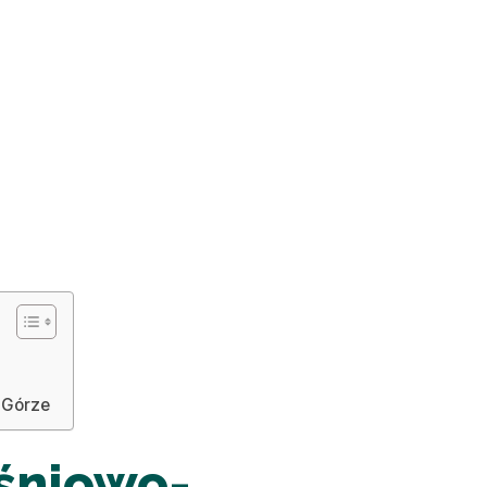
 Górze
ęśniowo-