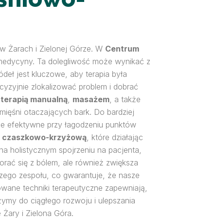
w Żarach i Zielonej Górze. W
Centrum
 medycyny. Ta dolegliwość może wynikać z
ódeł jest kluczowe, aby terapia była
yzyjnie zlokalizować problem i dobrać
z
terapią manualną
,
masażem
, a także
ięśni otaczających bark. Do bardziej
le efektywne przy łagodzeniu punktów
ę czaszkowo-krzyżową
, które działając
na holistycznym spojrzeniu na pacjenta,
orać się z bólem, ale również zwiększa
szego zespołu, co gwarantuje, że nasze
ane techniki terapeutyczne zapewniają,
żymy do ciągłego rozwoju i ulepszania
Żary i Zielona Góra.