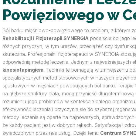
Powięziowego w C
Ból barku mięśniowo-powięziowego to problem, z którym zg
Rehabilitacji i Fizjoterapii SYNERGIA
podejście do jego l
różnych przyczyn, w tym urazów, przeciążeń czy dysfunkcji f
skuteczna. Profesjonalni fizjoterapeuci w SYNERGIA stosu
odpowiednią metodę leczenia. Jednym z najważniejszych el
kinesiotapingiem
. Techniki te pomagają w zmniejszeniu b
specjalistycznych metod stosowanych w naszych przychod
spustowych w mięśniach powodujących ból barku. Terapie 
na głębsze struktury ciała, mogą przynieść długoterminową
rozumieniu jego problemów w kontekście całego organizmu. 
efektywność leczenia i przyczynia się do szybszej regener
metody leczenia są oparte na najnowszych, sprawdzonych
że każdy pacjent jest w dobrych rękach. Satysfakcja i zdr
świadczonych przez nas usług. Dzięki temu
Centrum SYNE