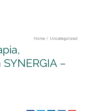
Home
/
Uncategorized
pia,
um SYNERGIA –