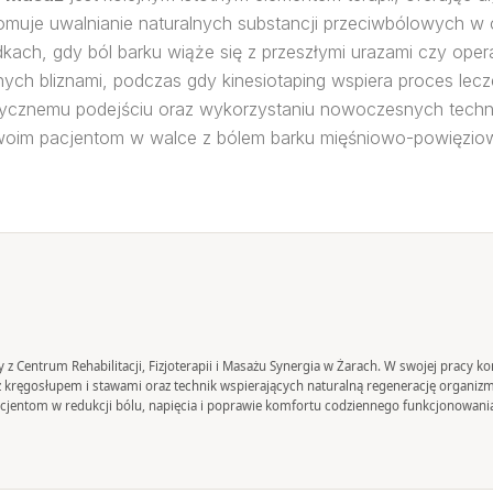
 promuje uwalnianie naturalnych substancji przeciwbólowych 
ach, gdy ból barku wiąże się z przeszłymi urazami czy operac
 bliznami, podczas gdy kinesiotaping wspiera proces leczenia
tycznemu podejściu oraz wykorzystaniu nowoczesnych technik, 
woim pacjentom w walce z bólem barku mięśniowo-powięzio
any z Centrum Rehabilitacji, Fizjoterapii i Masażu Synergia w Żarach. W swojej pracy
y z kręgosłupem i stawami oraz technik wspierających naturalną regenerację organiz
jentom w redukcji bólu, napięcia i poprawie komfortu codziennego funkcjonowani