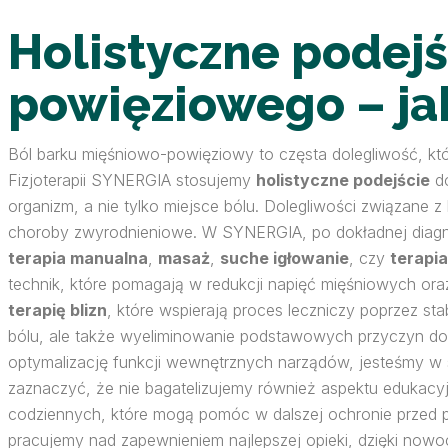
Holistyczne podej
powięziowego – ja
Ból barku mięśniowo-powięziowy to częsta dolegliwość, któ
Fizjoterapii SYNERGIA stosujemy
holistyczne podejście
do
organizm, a nie tylko miejsce bólu. Dolegliwości związane 
choroby zwyrodnieniowe. W SYNERGIA, po dokładnej diagnoz
terapia manualna
,
masaż
,
suche igłowanie
, czy
terapi
technik, które pomagają w redukcji napięć mięśniowych or
terapię blizn
, które wspierają proces leczniczy poprzez sta
bólu, ale także wyeliminowanie podstawowych przyczyn dole
optymalizację funkcji wewnętrznych narządów, jesteśmy w 
zaznaczyć, że nie bagatelizujemy również aspektu edukacy
codziennych, które mogą pomóc w dalszej ochronie przed po
pracujemy nad zapewnieniem najlepszej opieki, dzięki now