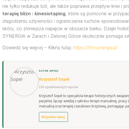
nie tylko redukuje ból, ale także poprawia przepływ krwi i
terapię blizn
i
kinesiotaping
, które są pomocne w przypadk
złagodzeniu sztywności i ograniczenia ruchów spowodowanych
skóry, co zmniejsza napięcie w obszarze barku. Dzięki holis
SYNERGIA w Żarach i Zielonej Górze skutecznie pomaga s
Dowiedz się więcej – Kliknij tutaj:
https://rfmsynergia.pl
AUTOR WPISU
Krzysztof Sopel
534 opublikowanych wpisów
Krzysztof Sopel to specjalista terapii holistycznych związ
pacjenta, łącząc wiedzę z zakresu terapii manualnej, prac
manualną oraz terapię czaszkowo-krzyżową, pomagając pac
Wszystkie wpisy