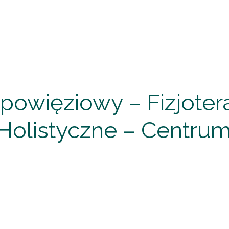
powięziowy – Fizjotera
ie Holistyczne – Centr