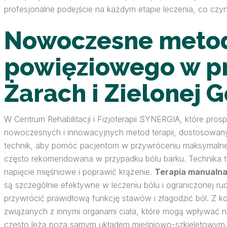
profesjonalne podejście na każdym etapie leczenia, co czyni
Nowoczesne metody
powięziowego w p
Żarach i Zielonej 
W Centrum Rehabilitacji i Fizjoterapii SYNERGIA, które pros
nowoczesnych i innowacyjnych metod terapii, dostosowanyc
technik, aby pomóc pacjentom w przywróceniu maksymalnej 
często rekomendowana w przypadku bólu barku. Technika ta
napięcie mięśniowe i poprawić krążenie.
Terapia manualn
są szczególnie efektywne w leczeniu bólu i ograniczonej 
przywrócić prawidłową funkcję stawów i złagodzić ból. Z ko
związanych z innymi organami ciała, które mogą wpływać na 
często leżą poza samym układem mięśniowo-szkieletowym