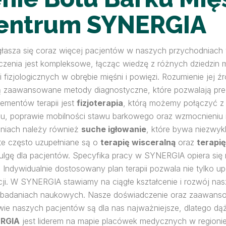
entrum SYNERGIA
łasza się coraz więcej pacjentów w naszych przychodniach 
eczenia jest kompleksowe, łącząc wiedzę z różnych dziedzin
izjologicznych w obrębie mięśni i powięzi. Rozumienie jej źr
ją zaawansowane metody diagnostyczne, które pozwalają prec
ementów terapii jest
fizjoterapia
, którą możemy połączyć 
ólu, poprawie mobilności stawu barkowego oraz wzmocnieniu m
niach należy również
suche igłowanie
, które bywa niezwyk
te często uzupełniane są o
terapię wisceralną
oraz
terapi
 ulgę dla pacjentów. Specyfika pracy w SYNERGIA opiera się 
Indywidualnie dostosowany plan terapii pozwala nie tylko up
acji. W SYNERGIA stawiamy na ciągłe kształcenie i rozwój na
 badaniach naukowych. Nasze doświadczenie oraz zaawansow
owie naszych pacjentów są dla nas najważniejsze, dlatego dą
RGIA
jest liderem na mapie placówek medycznych w regionie 