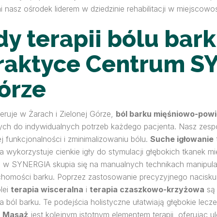
 nasz ośrodek liderem w dziedzinie rehabilitacji w miejscowoś
 terapii bólu bar
raktyce Centrum S
Górze
peruje w Żarach i Zielonej Górze,
ból barku mięśniowo-pow
h do indywidualnych potrzeb każdego pacjenta. Nasz zespół 
funkcjonalności i zminimalizowaniu bólu.
Suche igłowanie
 wykorzystuje cienkie igły do stymulacji głębokich tkanek 
a
w SYNERGIA skupia się na manualnych technikach manipulacji
ruchomości barku. Poprzez zastosowanie precyzyjnego nacisk
lei
terapia wisceralna
i
terapia czaszkowo-krzyżowa
są 
ból barku. Te podejścia holistyczne ułatwiają głębokie lecze
.
Masaż
jest kolejnym istotnym elementem terapii, oferując ul