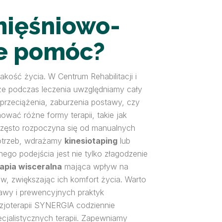
mięśniowo-
że pomóc?
ość życia. W Centrum Rehabilitacji i
że podczas leczenia uwzględniamy cały
 przeciążenia, zaburzenia postawy, czy
wać różne formy terapii, takie jak
zęsto rozpoczyna się od manualnych
potrzeb, wdrażamy
kinesiotaping
lub
nego podejścia jest nie tylko złagodzenie
apia wisceralna
mająca wpływ na
, zwiększając ich komfort życia. Warto
awy i prewencyjnych praktyk
izjoterapii SYNERGIA codziennie
jalistycznych terapii. Zapewniamy