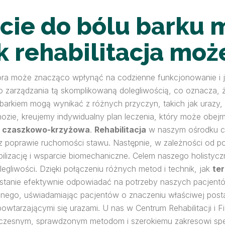
ście do bólu barku 
k rehabilitacja mo
ra może znacząco wpłynąć na codzienne funkcjonowanie i jak
 zarządzania tą skomplikowaną dolegliwością, co oznacza, 
z barkiem mogą wynikać z różnych przyczyn, takich jak urazy,
ie, kreujemy indywidualny plan leczenia, który może obejmo
a czaszkowo-krzyżowa
.
Rehabilitacja
w naszym ośrodku c
az poprawie ruchomości stawu. Następnie, w zależności od 
bilizację i wsparcie biomechaniczne. Celem naszego holistycz
gliwości. Dzięki połączeniu różnych metod i technik, jak
ter
stanie efektywnie odpowiadać na potrzeby naszych pacjentów
jnego, uświadamiając pacjentów o znaczeniu właściwej post
wtarzającymi się urazami. U nas w Centrum Rehabilitacji i F
oczesnym, sprawdzonym metodom i szerokiemu zakresowi spec