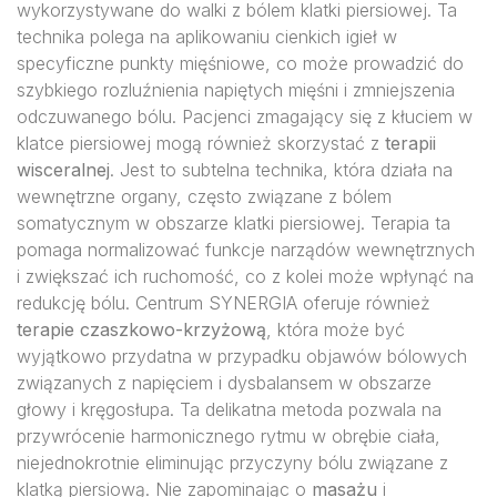
wykorzystywane do walki z bólem klatki piersiowej. Ta
technika polega na aplikowaniu cienkich igieł w
specyficzne punkty mięśniowe, co może prowadzić do
szybkiego rozluźnienia napiętych mięśni i zmniejszenia
odczuwanego bólu. Pacjenci zmagający się z kłuciem w
klatce piersiowej mogą również skorzystać z
terapii
wisceralnej
. Jest to subtelna technika, która działa na
wewnętrzne organy, często związane z bólem
somatycznym w obszarze klatki piersiowej. Terapia ta
pomaga normalizować funkcje narządów wewnętrznych
i zwiększać ich ruchomość, co z kolei może wpłynąć na
redukcję bólu. Centrum SYNERGIA oferuje również
terapie czaszkowo-krzyżową
, która może być
wyjątkowo przydatna w przypadku objawów bólowych
związanych z napięciem i dysbalansem w obszarze
głowy i kręgosłupa. Ta delikatna metoda pozwala na
przywrócenie harmonicznego rytmu w obrębie ciała,
niejednokrotnie eliminując przyczyny bólu związane z
klatką piersiową. Nie zapominając o
masażu
i