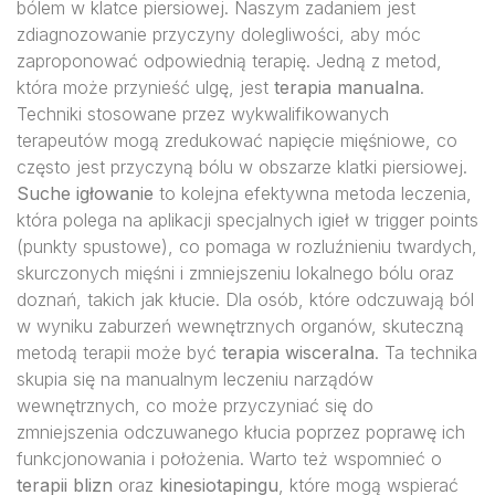
bólem w klatce piersiowej. Naszym zadaniem jest
zdiagnozowanie przyczyny dolegliwości, aby móc
zaproponować odpowiednią terapię. Jedną z metod,
która może przynieść ulgę, jest
terapia manualna
.
Techniki stosowane przez wykwalifikowanych
terapeutów mogą zredukować napięcie mięśniowe, co
często jest przyczyną bólu w obszarze klatki piersiowej.
Suche igłowanie
to kolejna efektywna metoda leczenia,
która polega na aplikacji specjalnych igieł w trigger points
(punkty spustowe), co pomaga w rozluźnieniu twardych,
skurczonych mięśni i zmniejszeniu lokalnego bólu oraz
doznań, takich jak kłucie. Dla osób, które odczuwają ból
w wyniku zaburzeń wewnętrznych organów, skuteczną
metodą terapii może być
terapia wisceralna
. Ta technika
skupia się na manualnym leczeniu narządów
wewnętrznych, co może przyczyniać się do
zmniejszenia odczuwanego kłucia poprzez poprawę ich
funkcjonowania i położenia. Warto też wspomnieć o
terapii blizn
oraz
kinesiotapingu
, które mogą wspierać