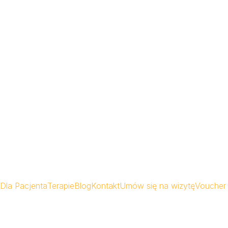
Dla Pacjenta
Terapie
Blog
Kontakt
Umów się na wizytę
Voucher