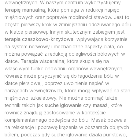
wewnętrznych. W naszym centrum wykorzystujemy
terapię manualną
, która pomaga w redukcji napięć
mięśniowych oraz poprawie mobilności stawów. Jest to
często pierwszy krok w zmniejszaniu odczuwanego bólu
w klatce piersiowej. Innym skutecznym zabiegiem jest
terapia czaszkowo-krzyżowa
, wpływająca korzystnie
na system nerwowy i mechaniczne aspekty ciała, co
można powiązać z redukcją dolegliwości bólowych w
klatce.
Terapia wisceralna
, która skupia się na
właściwym funkcjonowaniu organów wewnętrznych,
również może przyczynić się do łagodzenia bólu w
klatce piersiowej, poprzez uwolnienie napięć w
narządach wewnętrznych, które mogą wpływać na stan
mięśniowo-szkieletowy. Nie można pominąć także
technik takich jak
suche igłowanie
czy
masaż
, które
również znajdują zastosowanie w kontekście
komplementarnego podejścia do bólu. Masaż pozwala
na relaksację i poprawę krążenia w obszarach objętych
bólem, podczas gdy suche igłowanie działa punktowo,