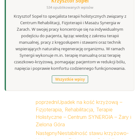
Krzysztof Sopel
534 opublikowanych wpisów
Krzysztof Sopel to specjalista terapii holistycznych związany z
Centrum Rehabilitacji, Fizjoterapii i Masażu Synergia w
Żarach. W swojej pracy koncentruje się na indywidualnym
podejściu do pacjenta, łącząc wiedzę z zakresu terapii
manualnej, pracy z kręgosłupem i stawami oraz technik
wspierających naturalną regenerację organizmu. W ramach
Synergii wykonuje m.in. terapię manualną oraz terapię
czaszkowo-krzyżową, pomagając pacjentom w redukcji bólu,
napięcia i poprawie komfortu codziennego funkcjonowania.
Wszystkie wpisy
poprzedni
Upadek na kość krzyżową –
Fizjoterapia, Rehabilitacja, Terapie
Holistyczne – Centrum SYNERGIA – Żary i
Zielona Góra
Następny
Niestabilność stawu krzyżowo-