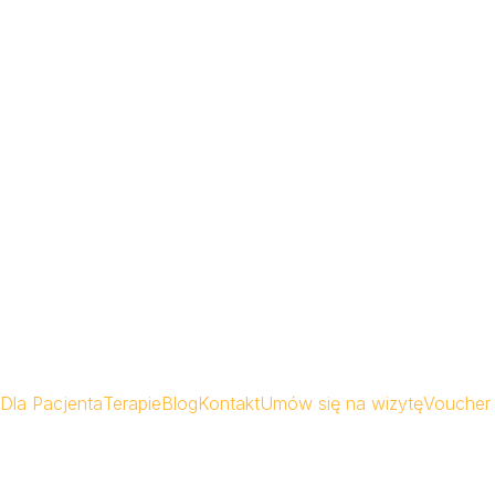
Dla Pacjenta
Terapie
Blog
Kontakt
Umów się na wizytę
Voucher