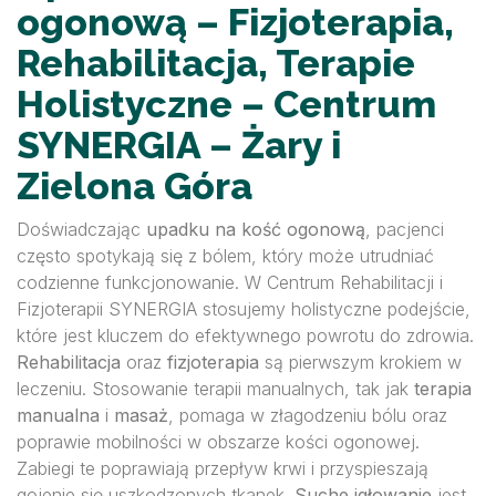
ogonową – Fizjoterapia,
Rehabilitacja, Terapie
Holistyczne – Centrum
SYNERGIA – Żary i
Zielona Góra
Doświadczając
upadku na kość ogonową
, pacjenci
często spotykają się z bólem, który może utrudniać
codzienne funkcjonowanie. W Centrum Rehabilitacji i
Fizjoterapii SYNERGIA stosujemy holistyczne podejście,
które jest kluczem do efektywnego powrotu do zdrowia.
Rehabilitacja
oraz
fizjoterapia
są pierwszym krokiem w
leczeniu. Stosowanie terapii manualnych, tak jak
terapia
manualna
i
masaż
, pomaga w złagodzeniu bólu oraz
poprawie mobilności w obszarze kości ogonowej.
Zabiegi te poprawiają przepływ krwi i przyspieszają
gojenie się uszkodzonych tkanek.
Suche igłowanie
jest