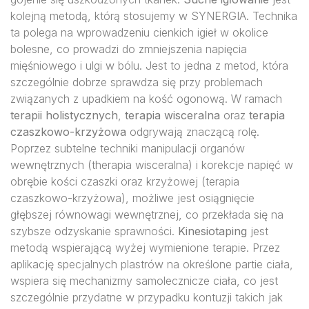
kolejną metodą, którą stosujemy w SYNERGIA. Technika
ta polega na wprowadzeniu cienkich igieł w okolice
bolesne, co prowadzi do zmniejszenia napięcia
mięśniowego i ulgi w bólu. Jest to jedna z metod, która
szczególnie dobrze sprawdza się przy problemach
związanych z upadkiem na kość ogonową. W ramach
terapii holistycznych
,
terapia wisceralna
oraz
terapia
czaszkowo-krzyżowa
odgrywają znaczącą rolę.
Poprzez subtelne techniki manipulacji organów
wewnętrznych (therapia wisceralna) i korekcje napięć w
obrębie kości czaszki oraz krzyżowej (terapia
czaszkowo-krzyżowa), możliwe jest osiągnięcie
głębszej równowagi wewnętrznej, co przekłada się na
szybsze odzyskanie sprawności.
Kinesiotaping
jest
metodą wspierającą wyżej wymienione terapie. Przez
aplikację specjalnych plastrów na określone partie ciała,
wspiera się mechanizmy samolecznicze ciała, co jest
szczególnie przydatne w przypadku kontuzji takich jak