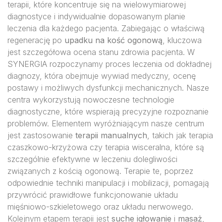
terapii, które koncentruje się na wielowymiarowej
diagnostyce i indywidualnie dopasowanym planie
leczenia dla każdego pacjenta. Zabiegając o właściwą
regenerację po
upadku na kość ogonową
, kluczowa
jest szczegółowa ocena stanu zdrowia pacjenta. W
SYNERGIA rozpoczynamy proces leczenia od dokładnej
diagnozy, która obejmuje wywiad medyczny, ocenę
postawy i możliwych dysfunkcji mechanicznych. Nasze
centra wykorzystują nowoczesne technologie
diagnostyczne, które wspierają precyzyjne rozpoznanie
problemów. Elementem wyróżniającym nasze centrum
jest zastosowanie
terapii manualnych
, takich jak terapia
czaszkowo-krzyżowa czy terapia wisceralna, które są
szczególnie efektywne w leczeniu dolegliwości
związanych z kością ogonową. Terapie te, poprzez
odpowiednie techniki manipulacji i mobilizacji, pomagają
przywrócić prawidłowe funkcjonowanie układu
mięśniowo-szkieletowego oraz układu nerwowego.
Kolejnym etapem terapii jest
suche igłowanie
i
masaż
,