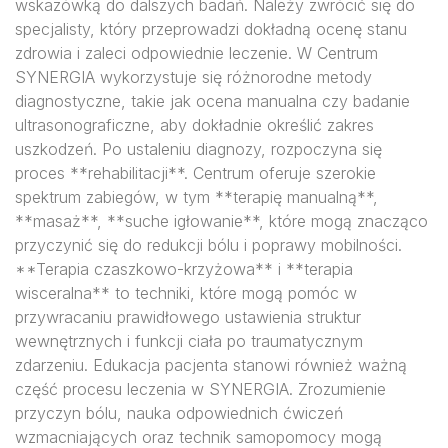
wskazówką do dalszych badań. Należy zwrócić się do
specjalisty, który przeprowadzi dokładną ocenę stanu
zdrowia i zaleci odpowiednie leczenie. W Centrum
SYNERGIA wykorzystuje się różnorodne metody
diagnostyczne, takie jak ocena manualna czy badanie
ultrasonograficzne, aby dokładnie określić zakres
uszkodzeń. Po ustaleniu diagnozy, rozpoczyna się
proces **rehabilitacji**. Centrum oferuje szerokie
spektrum zabiegów, w tym **terapię manualną**,
**masaż**, **suche igłowanie**, które mogą znacząco
przyczynić się do redukcji bólu i poprawy mobilności.
**Terapia czaszkowo-krzyżowa** i **terapia
wisceralna** to techniki, które mogą pomóc w
przywracaniu prawidłowego ustawienia struktur
wewnętrznych i funkcji ciała po traumatycznym
zdarzeniu. Edukacja pacjenta stanowi również ważną
część procesu leczenia w SYNERGIA. Zrozumienie
przyczyn bólu, nauka odpowiednich ćwiczeń
wzmacniających oraz technik samopomocy mogą