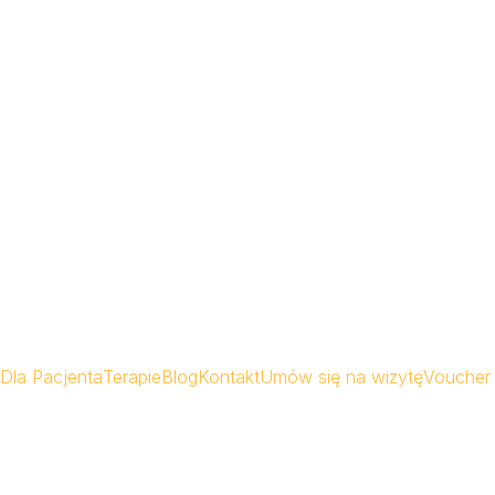
Dla Pacjenta
Terapie
Blog
Kontakt
Umów się na wizytę
Voucher