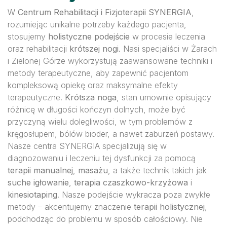
W
Centrum Rehabilitacji i Fizjoterapii SYNERGIA
,
rozumiejąc unikalne potrzeby każdego pacjenta,
stosujemy
holistyczne podejście
w procesie leczenia
oraz rehabilitacji
krótszej nogi
. Nasi specjaliści w Żarach
i Zielonej Górze wykorzystują zaawansowane techniki i
metody terapeutyczne, aby zapewnić pacjentom
kompleksową opiekę oraz maksymalne efekty
terapeutyczne.
Krótsza noga
, stan umownie opisujący
różnicę w długości kończyn dolnych, może być
przyczyną wielu dolegliwości, w tym problemów z
kręgosłupem, bólów bioder, a nawet zaburzeń postawy.
Nasze centra SYNERGIA specjalizują się w
diagnozowaniu i leczeniu tej dysfunkcji za pomocą
terapii manualnej
,
masażu
, a także technik takich jak
suche igłowanie
,
terapia czaszkowo-krzyżowa
i
kinesiotaping
. Nasze podejście wykracza poza zwykłe
metody – akcentujemy znaczenie
terapii holistycznej
,
podchodząc do problemu w sposób całościowy. Nie