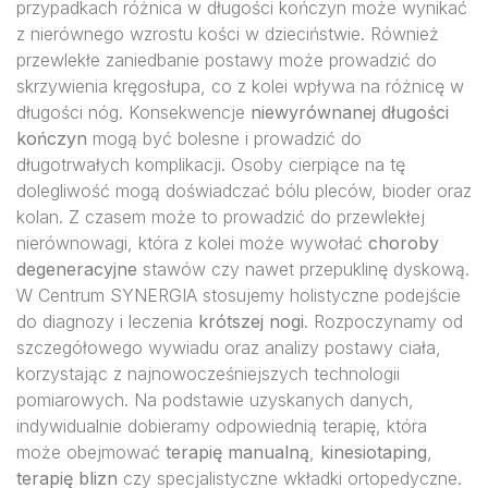
przypadkach różnica w długości kończyn może wynikać
z nierównego wzrostu kości w dzieciństwie. Również
przewlekłe zaniedbanie postawy może prowadzić do
skrzywienia kręgosłupa, co z kolei wpływa na różnicę w
długości nóg. Konsekwencje
niewyrównanej długości
kończyn
mogą być bolesne i prowadzić do
długotrwałych komplikacji. Osoby cierpiące na tę
dolegliwość mogą doświadczać bólu pleców, bioder oraz
kolan. Z czasem może to prowadzić do przewlekłej
nierównowagi, która z kolei może wywołać
choroby
degeneracyjne
stawów czy nawet przepuklinę dyskową.
W Centrum SYNERGIA stosujemy holistyczne podejście
do diagnozy i leczenia
krótszej nogi
. Rozpoczynamy od
szczegółowego wywiadu oraz analizy postawy ciała,
korzystając z najnowocześniejszych technologii
pomiarowych. Na podstawie uzyskanych danych,
indywidualnie dobieramy odpowiednią terapię, która
może obejmować
terapię manualną
,
kinesiotaping
,
terapię blizn
czy specjalistyczne wkładki ortopedyczne.