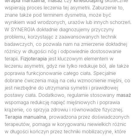
terapia manualna
,
masaż
czy
kinesiotaping
skutecznie
wspierają proces leczenia tej asymetrii. Zaburzenie to,
znane także pod terminem dysmetria, może być
wynikiem wad wrodzonych, urazów lub innych schorzeń.
W SYNERGIA dokładnie diagnozujemy przyczyny
problemu, korzystając z zaawansowanych technik
badawczych, co pozwala nam na zmierzenie dokładnej
różnicy w długości nóg i odpowiednie dostosowanie
terapii.
Fizjoterapia
jest kluczowym elementem w
leczeniu asymetrii, gdyż nie tylko redukuje ból, ale także
poprawia funkcjonowanie całego ciała. Specjalnie
dobrane ćwiczenia mają na celu wzmocnienie mięśni, co
jest niezbędne do utrzymania symetrii i prawidłowej
postawy ciała. Dodatkowo, regularnie stosowany
masaż
wspomaga redukcję napięć mięśniowych i poprawia
krążenie, co sprzyja zdrowiu i równowadze fizycznej.
Terapia manualna
, prowadzona przez doświadczonych
terapeutów, pomaga w korygowaniu niewielkich różnic
w długości kończyn przez techniki mobilizacyjne, które