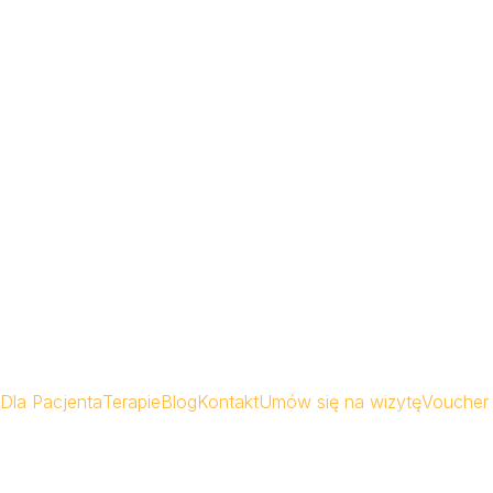
Dla Pacjenta
Terapie
Blog
Kontakt
Umów się na wizytę
Voucher