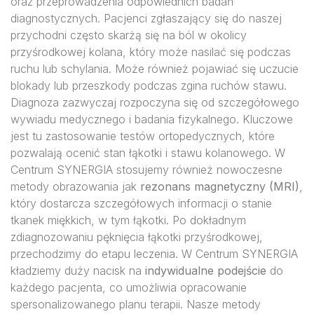
oraz przeprowadzenia odpowiednich badań
diagnostycznych. Pacjenci zgłaszający się do naszej
przychodni często skarżą się na ból w okolicy
przyśrodkowej kolana, który może nasilać się podczas
ruchu lub schylania. Może również pojawiać się uczucie
blokady lub przeszkody podczas zgina ruchów stawu.
Diagnoza zazwyczaj rozpoczyna się od szczegółowego
wywiadu medycznego i badania fizykalnego. Kluczowe
jest tu zastosowanie testów ortopedycznych, które
pozwalają ocenić stan łąkotki i stawu kolanowego. W
Centrum SYNERGIA stosujemy również nowoczesne
metody obrazowania jak
rezonans magnetyczny (MRI)
,
który dostarcza szczegółowych informacji o stanie
tkanek miękkich, w tym łąkotki. Po dokładnym
zdiagnozowaniu pęknięcia łąkotki przyśrodkowej,
przechodzimy do etapu leczenia. W Centrum SYNERGIA
kładziemy duży nacisk na
indywidualne podejście
do
każdego pacjenta, co umożliwia opracowanie
spersonalizowanego planu terapii. Nasze metody