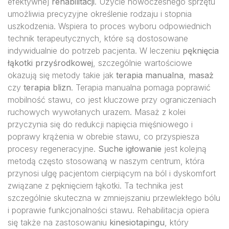
efektywnej
rehabilitacji
. Użycie nowoczesnego sprzętu
umożliwia precyzyjne określenie rodzaju i stopnia
uszkodzenia. Wspiera to proces wyboru odpowiednich
technik terapeutycznych, które są dostosowane
indywidualnie do potrzeb pacjenta. W leczeniu
pęknięcia
łąkotki przyśrodkowej
, szczególnie wartościowe
okazują się metody takie jak
terapia manualna
,
masaż
czy
terapia blizn
. Terapia manualna pomaga poprawić
mobilność stawu, co jest kluczowe przy ograniczeniach
ruchowych wywołanych urazem. Masaż z kolei
przyczynia się do redukcji napięcia mięśniowego i
poprawy krążenia w obrebie stawu, co przyspiesza
procesy regeneracyjne.
Suche igłowanie
jest kolejną
metodą często stosowaną w naszym centrum, która
przynosi ulgę pacjentom cierpiącym na ból i dyskomfort
związane z pęknięciem łąkotki. Ta technika jest
szczególnie skuteczna w zmniejszaniu przewlekłego bólu
i poprawie funkcjonalności stawu. Rehabilitacja opiera
się także na zastosowaniu
kinesiotapingu
, który