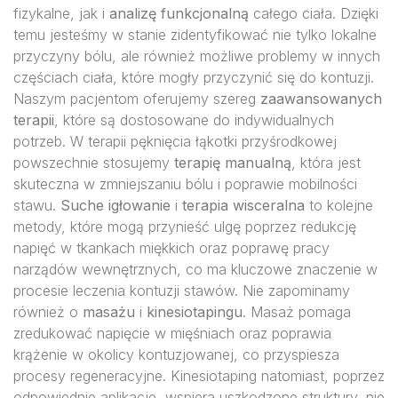
fizykalne, jak i
analizę funkcjonalną
całego ciała. Dzięki
temu jesteśmy w stanie zidentyfikować nie tylko lokalne
przyczyny bólu, ale również możliwe problemy w innych
częściach ciała, które mogły przyczynić się do kontuzji.
Naszym pacjentom oferujemy szereg
zaawansowanych
terapii
, które są dostosowane do indywidualnych
potrzeb. W terapii pęknięcia łąkotki przyśrodkowej
powszechnie stosujemy
terapię manualną
, która jest
skuteczna w zmniejszaniu bólu i poprawie mobilności
stawu.
Suche igłowanie
i
terapia wisceralna
to kolejne
metody, które mogą przynieść ulgę poprzez redukcję
napięć w tkankach miękkich oraz poprawę pracy
narządów wewnętrznych, co ma kluczowe znaczenie w
procesie leczenia kontuzji stawów. Nie zapominamy
również o
masażu
i
kinesiotapingu
. Masaż pomaga
zredukować napięcie w mięśniach oraz poprawia
krążenie w okolicy kontuzjowanej, co przyspiesza
procesy regeneracyjne. Kinesiotaping natomiast, poprzez
odpowiednie aplikacje, wspiera uszkodzone struktury, nie