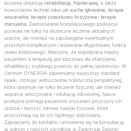
leczenia obejmują
rehabilitację
,
fizjoterapię
, a także
nowoczesne techniki takie jak
suche igłowanie
,
terapia
wisceralna
,
terapia czaszkowo-krzyżowa
i
terapia
manualna
. Zastosowanie kompleksowego podejścia
pozwala nie tylko na skuteczne leczenie aktualnych
urazów, ale również na zapobieganie ewentualnym
przyszłym komplikacjom i wspieranie długotrwałej funkcji
stawu kolanowego. Wierzymy, że współpraca między
pacjentem a terapeutą jest kluczowa dla efektywnej
rehabilitacji i szybkiego powrotu do pełnej sprawności. W
Centrum SYNERGIA zapewniamy najwyższy standard
opieki, stosując jednocześnie holistyczną perspektywę,
która obejmuje nie tylko leczenie fizyczne, ale również
wsparcie emocjonalne i edukację zdrowotną. Nasze
podejście pomaga pacjentom zrozumieć przyczyny ich
urazów i tworzyć zdrowe nawyki życiowe, które
przyczyniają się do ich ogólnego dobrostanu.
Zapraszamy do kontaktu i umówienia się na konsultację
w jednym z naszych ośrodków w Żarach lub Zielonej