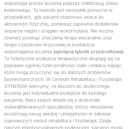
wspomaga proces leczenia poprzez stabilizację stawu
kolanowego. Ta metoda jest niezwykle pomocna w
przypadkach, gdy pacjent stopniowo wraca do
aktywności fizycznej, ponieważ zapewnia dodatkowe
wsparcie mięśni i ścięgien wokół kolana. Nie można
również pominąć znaczenia terapii wisceralnej oraz
terapii czaszkowo-krzyżowej w kontekście
wspomagania leczenia
pęknięcia łąkotki przyśrodkowej
.
Te holistyczne podejścia terapeutyczne skupiają się na
poprawie ogólnej funkcjonalności ciała i redukcji napięć,
które mogą przyczynić się do dalszych problemów
biomechanicznych. W Centrum Rehabilitacji i Fizjoterapii
SYNERGIA wierzymy, że kluczem do skutecznego
leczenia jest indywidualne podejście do każdego
pacjenta. Nasz zespół składa się z doskonale
wykwalifikowanych specjalistów, którzy nieustannie
poszerzają swoją wiedzę i umiejętności w zakresie
najnowszych metod rehabilitacji i fizjoterapii. Dzięki
naszym interdyscyplinarnym podejściom, pacjenci mogą