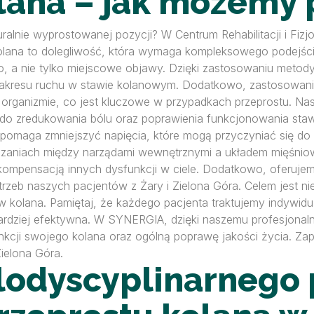
olana – jak możemy
ralnie wyprostowanej pozycji? W Centrum Rehabilitacji i Fi
olana to dolegliwość, która wymaga kompleksowego podejścia
ło, a nie tylko miejscowe objawy. Dzięki zastosowaniu metody
akresu ruchu w stawie kolanowym. Dodatkowo, zastosowan
organizmie, co jest kluczowe w przypadkach przeprostu. Nas
 do zredukowania bólu oraz poprawienia funkcjonowania stawó
 pomaga zmniejszyć napięcia, które mogą przyczyniać się do
zaniach między narządami wewnętrznymi a układem mięśni
ensacją innych dysfunkcji w ciele. Dodatkowo, oferujemy s
zeb naszych pacjentów z Żary i Zielona Góra. Celem jest ni
kolana. Pamiętaj, że każdego pacjenta traktujemy indywidualn
bardziej efektywna. W SYNERGIA, dzięki naszemu profesjona
kcji swojego kolana oraz ogólną poprawę jakości życia. Zap
ielona Góra.
elodyscyplinarnego 