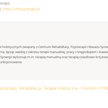
rapii.
j:
https://rfmsynergia.pl
pii holistycznych związany z Centrum Rehabilitacji, Fizjoterapii i Masażu Syn
ta, łącząc wiedzę z zakresu terapii manualnej, pracy z kręgosłupem i stawa
ynergii wykonuje m.in. terapię manualną oraz terapię czaszkowo-krzyżową
unkcjonowania.
joterapia, Rehabilitacja, Terapie Holistyczne – Centrum SYN