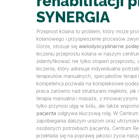
rehabilitacji
SYNERGIA
Przeprost kolana to problem, który może pro
kolanowego i przyspieszenie procesów zwyrod
Górze, stosuje się
wielodyscyplinarne podej
leczeniu przeprostu kolana w naszym centr
zidentyfikować nie tylko stopień przeprostu
leczenia, który adresuje indywidualne potrze
terapeutów manualnych, specjalistów terapii 
kompetencji pozwala na kompleksowe podejśc
praca zarówno nad strukturami miękkimi, jak
terapia manualna i masaże, z innowacyjnymi 
tylko przynosi ulgę w bólu, ale także wspom
pacjenta
odgrywa kluczową rolę. W Centrum S
zapobiegania dalszym urazom oraz utrzymania
osobistych potrzebach pacjenta, Centrum Reha
przekłada się na poprawę jakości życia nasz