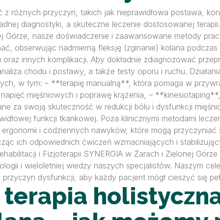
ać z różnych przyczyn, takich jak nieprawidłowa postawa, k
j diagnostyki, a skuteczne leczenie dostosowanej terapii. W 
onej Górze, nasze doświadczenie i zaawansowane metody pra
ać, obserwując nadmierną fleksję (zginanie) kolana podczas
u oraz innych komplikacji. Aby dokładnie zdiagnozować prze
 analiza chodu i postawy, a także testy oporu i ruchu. Dzia
jnych, w tym: – **terapię manualną**, która pomaga w przyw
napięć mięśniowych i poprawę krążenia, – **kinesiotaping**
ne za swoją skuteczność w redukcji bólu i dysfunkcji mięśni
widłowej funkcji tkankowej. Poza klinicznymi metodami leczen
 ergonomii i codziennych nawyków, które mogą przyczyniać si
cząc ich odpowiednich ćwiczeń wzmacniających i stabilizuj
abilitacji i Fizjoterapii SYNERGIA w Żarach i Zielonej Górze
ogii i wieloletniej wiedzy naszych specjalistów. Naszym cel
 przyczyn dysfunkcji, aby każdy pacjent mógł cieszyć się pe
terapia holistyczn