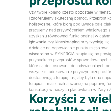
przeprostu k
Czy twoje kolano często pozostaje w nienatu
i zaoferujemy skuteczną pomoc. Przeprost k
holistyczne
, które biorą pod uwagę całe cia
pracujemy nad przywróceniem właściwego z
uzyskaniu równowagi funkcjonalnej w całym 
igłowanie
czy
kinesiotaping
przyczyniają się
działając na odpowiednie punkty mięśniowe,
wisceralna
w SYNERGIA skupia się na powią
przypadkach przeprostów spowodowanych komp
które są dostosowane do indywidualnych potr
wszystkim adresowanie przyczyn przeprostów 
dostosowując terapię tak, aby była ona naj
terapiom, masz realną szansę na poprawę fun
konsultacji w naszych placówkach w Żary i Z
Korzyści z wi