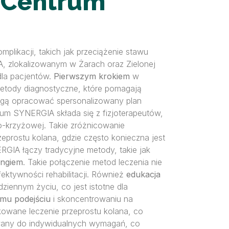
w Centrum
plikacji, takich jak przeciążenie stawu
A, zlokalizowanym w Żarach oraz Zielonej
 dla pacjentów.
Pierwszym krokiem
w
etody diagnostyczne, które pomagają
 mogą opracować spersonalizowany plan
um SYNERGIA składa się z fizjoterapeutów,
wo-krzyżowej. Takie zróżnicowanie
prostu kolana, gdzie często konieczna jest
IA łączy tradycyjne metody, takie jak
ingiem
. Takie połączenie metod leczenia nie
ektywności rehabilitacji. Również
edukacja
iennym życiu, co jest istotne dla
emu podejściu
i skoncentrowaniu na
nkowane leczenie przeprostu kolana, co
sowany do indywidualnych wymagań, co