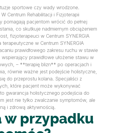
ontuzje sportowe czy wady wrodzone.
Centrum Rehabilitacji i Fizjoterapii
cy pomagają pacjentom wrócić do pełnej
 stania, co skutkuje nadmiernym obciążeniem
prost, fizjoterapeuci w Centrum SYNERGIA
łania terapeutyczne w Centrum SYNERGIA
racaniu prawidłowego zakresu ruchu w stawie
, wspierający prawidłowe ułożenie stawu w
owych, – **terapię blizn** po operacjach i
ia, równie ważne jest podejście holistyczne,
ę do przeprostu kolana. Specjaliści z
ących, które pacjent może wykonywać
 to gwarancja holistycznego podejścia do
em jest nie tylko zwalczanie symptomów, ale
łną i zdrową aktywnością.
a w przypadku