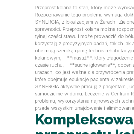
Przeprost kolana to stan, który może wynik
Rozpoznawanie tego problemu wymaga dokładne
SYNERGIA, z lokalizacjami w Żarach i Ziel
sprawności. Przeprost kolana można rozpozn
tylnej części stawu i może prowadzić do ból
korzystają z precyzyjnych badań, takich jak
obejmują szeroką gamę technik rehabilitacy
kolanowym, – **masaż**, który złagodzenie 
czasie ruchu, – **suche igłowanie**, docenia
urazach, co jest ważne dla przywrócenia pra
które obejmuje edukację pacjenta w zakresie
SYNERGIA aktywnie pracują z pacjentami, u
samodzielnie w domu. Leczenie w Centrum Reh
problemu, wykorzystania najnowszych technol
przede wszystkim znajdowanie i eliminowanie
Kompleksowa 