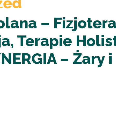
zed
lana – Fizjotera
ja, Terapie Holis
ERGIA – Żary i