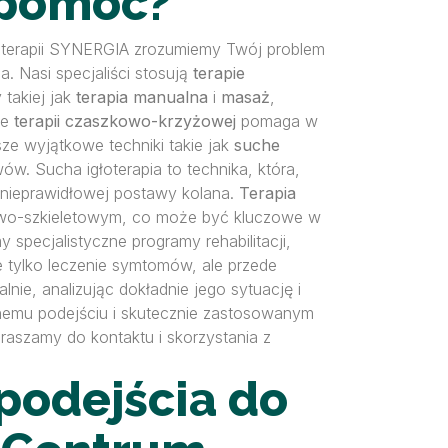
 pomóc?
zjoterapii SYNERGIA zrozumiemy Twój problem
. Nasi specjaliści stosują
terapie
 takiej jak
terapia manualna
i
masaż
,
ie
terapii czaszkowo-krzyżowej
pomaga w
ze wyjątkowe techniki takie jak
suche
w. Sucha igłoterapia to technika, która,
 nieprawidłowej postawy kolana.
Terapia
owo-szkieletowym, co może być kluczowe w
pecjalistyczne programy rehabilitacji,
e tylko leczenie symtomów, ale przede
ie, analizując dokładnie jego sytuację i
lnemu podejściu i skutecznie zastosowanym
raszamy do kontaktu i skorzystania z
podejścia do