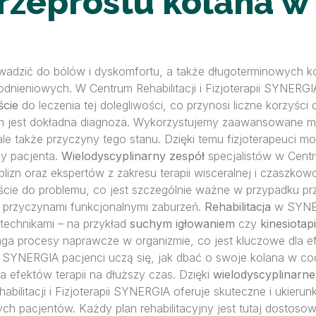
 przeprostu kolana 
wadzić do bólów i dyskomfortu, a także długoterminowych kom
nieniowych. W Centrum Rehabilitacji i Fizjoterapii SYNERGI
ście
do leczenia tej dolegliwości, co przynosi liczne korzyści
um jest dokładna diagnoza. Wykorzystujemy zaawansowane m
, ale także przyczyny tego stanu. Dzięki temu fizjoterapeuci
by pacjenta.
Wielodyscyplinarny zespół
specjalistów w Centr
blizn oraz ekspertów z zakresu terapii wisceralnej i czaszko
ie do problemu, co jest szczególnie ważne w przypadku prze
 i przyczynami funkcjonalnymi zaburzeń.
Rehabilitacja
w SYNERG
technikami – na przykład
suchym igłowaniem
czy
kinesiotap
aga procesy naprawcze w organizmie, co jest kluczowe dla ef
YNERGIA pacjenci uczą się, jak dbać o swoje kolana w codz
 efektów terapii na dłuższy czas. Dzięki
wielodyscyplinarn
bilitacji i Fizjoterapii SYNERGIA oferuje skuteczne i ukieru
ych pacjentów. Każdy plan rehabilitacyjny jest tutaj dosto