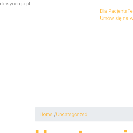
rfmsynergia.pl
Dla Pacjenta
Te
Umów się na w
Home
/
Uncategorized