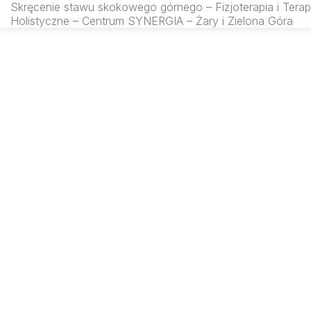
Skręcenie stawu skokowego górnego – Fizjoterapia i Terap
rfmsynergia.pl
Holistyczne – Centrum SYNERGIA – Żary i Zielona Góra
SEARCH IN: