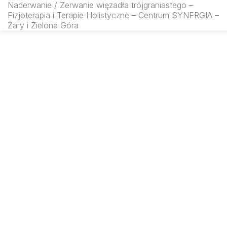
Naderwanie / Zerwanie więzadła trójgraniastego –
rfmsynergia.pl
Fizjoterapia i Terapie Holistyczne – Centrum SYNERGIA –
Żary i Zielona Góra
SEARCH IN: