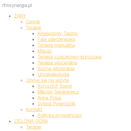
rfmsynergia.pl
ŻARY
Cennik
Terapie
Kinesiology Taping
Fala uderzeniowa
Terapia manualna
Masaż
Terapia czaszkowo-krzyżowa
Terapia wisceralna
Sucha igłoterapia
Uroginekologia
Umów się na wizytę
Krzysztof Sopel
Mikołaj Sienkiewicz
Anna Polus
Sylwia Powróżnik
Kontakt
Polityka prywatności
ZIELONA GÓRA
Terapie