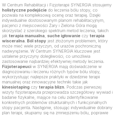
W Centrum Rehabilitacji i Fizjoterapii SYNERGIA stosujemy
holistyczne podejście
do leczenia bólu stopy, co
pozwala na kompleksową ocenę oraz terapię. Dzięki
indywidualnie dostosowanym planom rehabilitacyjnym,
pacjenci z miejscowości Żary i Zielona Góra mogą
skorzystać z szerokiego spektrum metod leczenia, takich
jak
terapia manualna
,
suche igłowanie
czy
terapia
wisceralna
.
Ból stopy
jest złożonym problemem, który
może mieć wiele przyczyn, od urazów pochroniczną
nadwyrężenie. W Centrum SYNERGIA kluczowe jest
ustalenie przyczyny dolegliwości, co umożliwia
zastosowanie najbardziej efektywnej metody leczenia.
Fizjoterapeuci
w SYNERGIA mają doświadczenie w
diagnozowaniu i leczeniu różnych typów bólu stopy,
wykorzystując najlepsze praktyki w dziedzinie terapii
manualnej oraz innowacyjne techniki takie jak
kinesiotaping
czy
terapia blizn
. Podczas pierwszej
wizyty fizjoterapeuta przeprowadza szczegółowy wywiad i
badanie fizykalne, mające na celu zidentyfikowanie
konkretnych problemów strukturalnych i funkcjonalnych
stopy pacjenta. Następnie, stosując indywidualnie dobrany
plan terapii, skupiamy się na zmniejszeniu bólu, poprawie