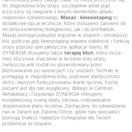
do złagodzenia bólu stopy, szczególnie jeżeli jego
przyczyny są związane z innymi elementami układu
mięśniowo-szkieletowego.
Masaż
i
kinesiotaping
to
dodatkowe opcje lecznicze, które stosujemy zarówno do
leczenia konkretnej dolegliwości, jak i do profilaktyki.
Masaż pomaga pobudzić krążenie w stopach i zmniejszyć
ból, podczas gdy kinesiotaping wspiera stabilność i funkcję
stopy poprzez specjalistyczne aplikacje taśmy. W
SYNERGIA stosujemy także
terapię blizn
, która może
mieć kluczowe znaczenie w leczeniu bólu stopy,
zwłaszcza jeśli został on spowodowany przez
bliznowacenie po operacjach czy urazach. Techniki te
pomagają w złagodzeniu bólu, poprawie elastyczności
skóry i lepszym funkcjonowaniu tkanki łącznej. Każdy
pacjent jest dla nas wyjątkowy, dlatego w Centrum
Rehabilitacji i Fizjoterapii SYNERGIA oferujemy
kompleksową ocenę stanu zdrowia i indywidualnie
dopasowane plany leczenia. Zachęcamy do odwiedzenia
nas w Żarach lub Zielonej Górze, gdzie nasi specjaliści
pomogą znaleźć najlepsze rozwiązania dla Twoich
problemów ze stopami.