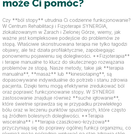
może Ci pomóc?
Czy **ból stopy** utrudnia Ci codzienne funkcjonowanie?
W Centrum Rehabilitacji i Fizjoterapii SYNERGIA,
zlokalizowanym w Żarach i Zielonej Górze, wiemy, jak
ważne jest kompleksowe podejście do problemów ze
stopą. Właściwie skonstruowana terapia nie tylko łagodzi
objawy, ale też działa profilaktycznie, zapobiegając
ponownemu pojawieniu się dolegliwości. **Fizjoterapia**
i terapie manualne to klucz do skutecznego rozwiązania
problemów ze stopą. Nasze metody, takie jak **terapia
manualna**, **masaż** lub **kinesiotaping**, są
dopasowywane indywidualnie do potrzeb i stanu zdrowia
pacjenta. Dzięki temu mogą efektywnie zredukować ból
oraz poprawić funkcjonowanie stopy. W SYNERGII
zastosowanie znajduje również **suche igłowanie**,
które świetnie sprawdza się w przypadku przewlekłego
bólu oraz w leczeniu punktów spustowych, które często
są źródłem bolesnych dolegliwości. **Terapia
wisceralna** i **terapia czaszkowo-krzyżowa**
przyczyniają się do poprawy ogólnej funkcji organizmu, co
również może pośrednio wpływać na stan zdrowia stóp.