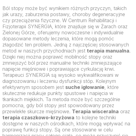
Ból stopy może być wynikiem różnych przyczyn, takich
jak urazy, zaburzenia postawy, choroby degeneracyjne
czy przeciążenia fizyczne. W Centrum Rehabilitacji i
Fizjoterapii SYNERGIA, które znajduje się w Żarach oraz
Zielonej Górze, oferujemy nowoczesne i indywidualnie
dopasowane metody leczenia, które mogą pomóc
złagodzić ten problem. Jedną z najczęściej stosowanych
metod w naszych przychodniach jest
terapia manualna
.
Dzięki niej można poprawić mobilność stopy oraz
zmniejszyć ból przez manualne techniki zmniejszające
napięcie mięśniowe i poprawiające cyrkulację krwi.
Terapeuci SYNERGIA są wysoko wykwalifikowani w
diagnozowaniu i leczeniu dysfunkcji stóp. Kolejnym
efektywnym sposobem jest
suche igłowanie
, które
skutecznie redukuje punkty spustowe i napięcia w
tkankach miękkich. Ta metoda może być szczególnie
pomocna, gdy ból stopy jest spowodowany przez
przewlekłe skurcze mięśniowe.
Terapia wisceralna
oraz
terapia czaszkowo-krzyżowa
to kolejne techniki
dostępne w naszych ośrodkach, które mogą wpływać na
poprawę funkcji stopy. Są one stosowane w celu
harmonizacji pracy całego ciała, co może przyczynić się