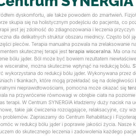
Centrum SYNERGIA
ródłem dyskomfortu, ale także powodem do zmartwień. Fizjote
órze skupia się na holistycznym podejściu do pacjenta, co p
terapii jest jej zdolność do zdiagnozowania i leczenia przyc
ieczna dla delikatnych struktur obszaru miednicy. Często ból 
części pleców. Terapia manualna pozwala na zrelaksowanie na
mentem skutecznej terapii jest
terapia wisceralna
. Ma ona n
nie bólu jąder. Ból może być bowiem rezultatem niewłaści
e wisceralne, można skutecznie wpłynąć na redukcję bólu.
S
ć wykorzystana do redukcji bólu jąder. Wykonywana przez 
iach i tkankach, które mogą przekładać się na dolegliwości 
turalnymi nieprawidłowościami, pomocna może okazać się
ter
ozwala na przywrócenie równowagi w obrębie ciała na poziom
as terapii. W Centrum SYNERGIA kładziemy duży nacisk na uc
owe, takie jak ćwiczenia rozciągające, relaksacyjne, czy w
 problemów. Zapraszamy do Centrum Rehabilitacji i Fizjotera
omóc w redukcji bólu jąder i poprawie jakości życia. Nasze
luczem do skutecznego leczenia i zadowolenia każdego pacje