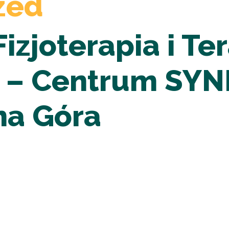
zed
Fizjoterapia i Te
e – Centrum SYN
ona Góra