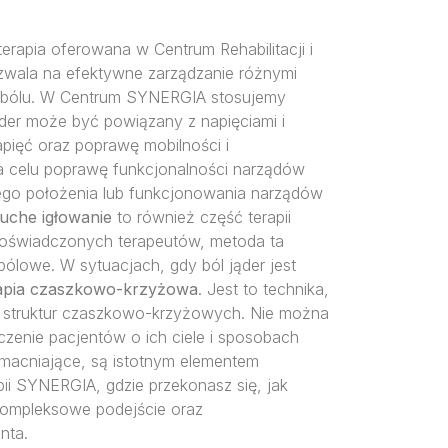
rapia oferowana w Centrum Rehabilitacji i
ozwala na efektywne zarządzanie różnymi
zyn bólu. W Centrum SYNERGIA stosujemy
jąder może być powiązany z napięciami i
pięć oraz poprawę mobilności i
a celu poprawę funkcjonalności narządów
wego położenia lub funkcjonowania narządów
uche igłowanie
to również część terapii
doświadczonych terapeutów, metoda ta
bólowe. W sytuacjach, gdy ból jąder jest
apia czaszkowo-krzyżowa
. Jest to technika,
ie struktur czaszkowo-krzyżowych. Nie można
zenie pacjentów o ich ciele i sposobach
zmacniające, są istotnym elementem
pii SYNERGIA, gdzie przekonasz się, jak
 kompleksowe podejście oraz
nta.