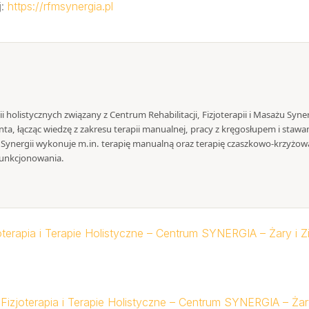
j:
https://rfmsynergia.pl
pii holistycznych związany z Centrum Rehabilitacji, Fizjoterapii i Masażu Syn
ta, łącząc wiedzę z zakresu terapii manualnej, pracy z kręgosłupem i stawa
ynergii wykonuje m.in. terapię manualną oraz terapię czaszkowo-krzyżową
unkcjonowania.
terapia i Terapie Holistyczne – Centrum SYNERGIA – Żary i Z
Fizjoterapia i Terapie Holistyczne – Centrum SYNERGIA – Żar