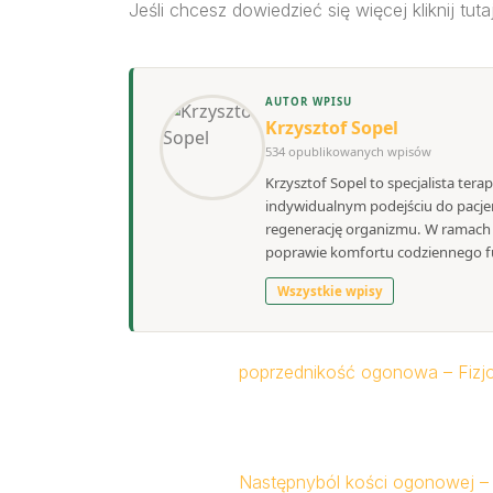
Jeśli chcesz dowiedzieć się więcej kliknij tuta
AUTOR WPISU
Krzysztof Sopel
534 opublikowanych wpisów
Krzysztof Sopel to specjalista tera
indywidualnym podejściu do pacjen
regenerację organizmu. W ramach S
poprawie komfortu codziennego f
Wszystkie wpisy
poprzedni
kość ogonowa – Fizjo
Następny
ból kości ogonowej – 