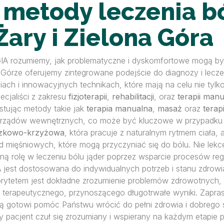
metody leczenia bó
Żary i Zielona Góra
RGIA rozumiemy, jak problematyczne i dyskomfortowe mogą być
órze oferujemy zintegrowane podejście do diagnozy i leczen
h i innowacyjnych technikach, które mają na celu nie tylko u
ecjaliści z zakresu
fizjoterapii
,
rehabilitacji
, oraz
terapii manu
stując metody takie jak
terapia manualna
,
masaż
oraz
terap
narządów wewnętrznych, co może być kluczowe w przypadku
szkowo-krzyżowa
, która pracuje z naturalnym rytmem ciała,
ad mięśniowych, które mogą przyczyniać się do bólu. Nie l
ną rolę w leczeniu bólu jąder poprzez wsparcie procesów rege
est dostosowana do indywidualnych potrzeb i stanu zdrowi
iorytetem jest dokładne zrozumienie problemów zdrowotnych,
 terapeutycznego, przynoszącego długotrwałe wyniki. Zapr
i są gotowi pomóc Państwu wrócić do pełni zdrowia i dobrego 
 pacjent czuł się zrozumiany i wspierany na każdym etapie p