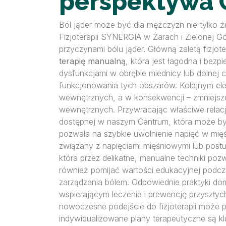
perspektywa 
Ból jąder może być dla mężczyzn nie tylko ź
Fizjoterapii SYNERGIA w Żarach i Zielonej G
przyczynami bólu jąder. Główną zaletą fizjo
terapię manualną
, która jest łagodna i bezp
dysfunkcjami w obrębie miednicy lub dolnej 
funkcjonowania tych obszarów. Kolejnym ele
wewnętrznych, a w konsekwencji – zmniejsze
wewnętrznych. Przywracając właściwe relacj
dostępnej w naszym Centrum, która może by
pozwala na szybkie uwolnienie napięć w mięśn
związany z napięciami mięśniowymi lub pos
która przez delikatne, manualne techniki p
również pomijać wartości edukacyjnej podcz
zarządzania bólem. Odpowiednie praktyki dom
wspierającym leczenie i prewencję przyszłych
nowoczesne podejście do fizjoterapii może p
indywidualizowane plany terapeutyczne są k