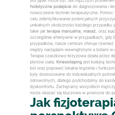
Ból jąder może być dla mężczyzn problemem 
holistyczne podejście
do diagnozowania i lecz
nowoczesne techniki terapeutyczne. Pomoc
celu zidentyfikowanie potencjalnych przycz
unikalnych okoliczności każdego przypadku j
takie jak
terapia manualna
,
masaż
, oraz
suc
szczególnie efektywne w przypadkach, gdy bó
przypadków, nasze centrum oferuje również
między narządami wewnętrznymi a bólami w ró
Terapia czaszkowo-krzyżowa działa przez de
płynów ciała.
Kinesiotaping
jest kolejną tech
ból oraz poprawić lokalne krążenie i funkcj
były dostosowane do indywidualnych potrze
zdrowotnych, dlatego podchodzimy do każde
dyskomfortu. Zachęcamy wszystkich mężczyzn
może okazać się kluczowa w powrocie do peł
Jak fizjotera