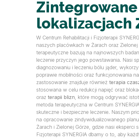
Zintegrowane 
lokalizacjach 
W Centrum Rehabilitacji i Fizjoterapii SYNE
naszych placówkach w Żarach oraz Zielonej G
terapeutyczne bazują na najnowszych badaniac
leczenie przyczyn jego powstawania. Nasi sp
diagnozowaniu i leczeniu bólu jąder, wykorzy
poprawie mobilności oraz funkcjonowania 
zastosowanie znajduje również
terapia cza
stosowana w celu redukcji napięć oraz blok
oraz
terapii blizn
, które mogą odgrywać istot
metoda terapeutyczna w Centrum SYNERGIA j
skuteczne i bezpieczne leczenie. Naszym pr
na opracowanie zindywidualizowanego planu
Żarach i Zielonej Górze, gdzie nasi eksperc
Fizjoterapii SYNERGIA dbamy o to, aby każdy