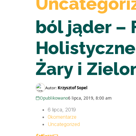
Uncategori
ból jąder – 
Holistyczn
Żary i Ziel
Autor:
Krzysztof Sopel
Opublikowano
6 lipca, 2019, 8:00 am
6 lipca, 2019
0
komentarze
Uncategorized