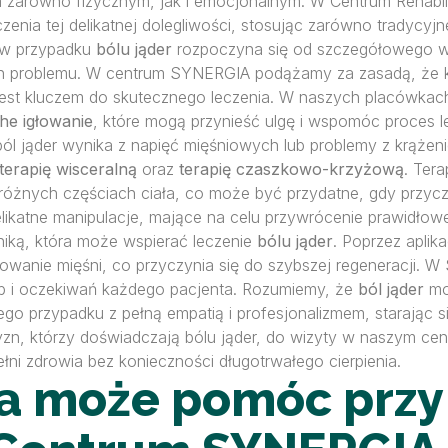
zarówno fizycznym, jak i emocjonalnym. W Centrum Rehabilit
enia tej delikatnej dolegliwości, stosując zarówno tradycyjn
 w przypadku
bólu jąder
rozpoczyna się od szczegółowego wyw
yn problemu. W centrum SYNERGIA podążamy za zasadą, że ka
est kluczem do skutecznego leczenia. W naszych placówkach 
he igłowanie
, które mogą przynieść ulgę i wspomóc proces l
l jąder wynika z napięć mięśniowych lub problemy z krążeni
terapię wisceralną
oraz
terapię czaszkowo-krzyżową
. Ter
żnych częściach ciała, co może być przydatne, gdy przyczyn
likatne manipulacje, mające na celu przywrócenie prawidłowe
niką, która może wspierać leczenie
bólu jąder
. Poprzez aplik
onowanie mięśni, co przyczynia się do szybszej regeneracji
b i oczekiwań każdego pacjenta. Rozumiemy, że
ból jąder
mo
go przypadku z pełną empatią i profesjonalizmem, starając
, którzy doświadczają bólu jąder, do wizyty w naszym cent
ni zdrowia bez konieczności długotrwałego cierpienia.
pia może pomóc przy