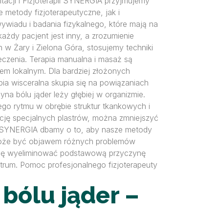
acji i Fizjoterapii SYNERGIA przyjmujemy
e metody fizjoterapeutyczne, jak i
iadu i badania fizykalnego, które mają na
żdy pacjent jest inny, a zrozumienie
w Żary i Zielona Góra, stosujemy techniki
eczenia. Terapia manualna i masaż są
em lokalnym. Dla bardziej złożonych
apia wisceralna skupia się na powiązaniach
a bólu jąder leży głębiej w organizmie.
go rytmu w obrębie struktur tkankowych i
ację specjalnych plastrów, można zmniejszyć
. W SYNERGIA dbamy o to, aby nasze metody
że być objawem różnych problemów
 się wyeliminować podstawową przyczynę
rum. Pomoc profesjonalnego fizjoterapeuty
 bólu jąder –