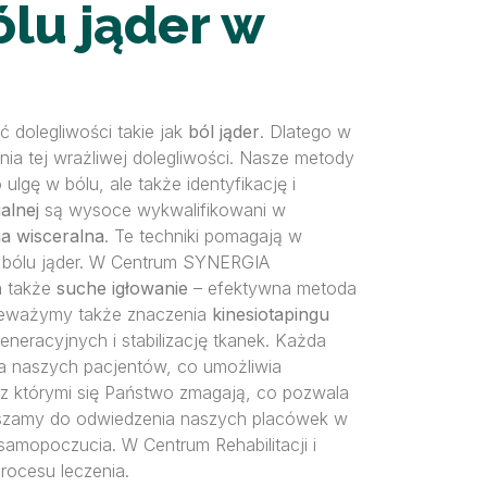
lu jąder w
 dolegliwości takie jak
ból jąder
. Dlatego w
ia tej wrażliwej dolegliwości. Nasze metody
lgę w bólu, ale także identyfikację i
alnej
są wysoce wykwalifikowani w
ia wisceralna
. Te techniki pomagają w
 bólu jąder. W Centrum SYNERGIA
 a także
suche igłowanie
– efektywna metoda
ekceważymy także znaczenia
kinesiotapingu
neracyjnych i stabilizację tkanek. Każda
a naszych pacjentów, co umożliwia
 z którymi się Państwo zmagają, co pozwala
aszamy do odwiedzenia naszych placówek w
samopoczucia. W Centrum Rehabilitacji i
rocesu leczenia.