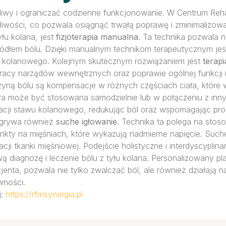
iwy i ograniczać codzienne funkcjonowanie. W Centrum Rehabi
gliwości, co pozwala osiągnąć trwałą poprawę i zminimalizo
łu kolana, jest
fizjoterapia manualna
. Ta technika pozwala n
dłem bólu. Dzięki manualnym technikom terapeutycznym jest 
 kolanowego. Kolejnym skutecznym rozwiązaniem jest
terapi
 pracy narządów wewnętrznych oraz poprawie ogólnej funkcj
zyną bólu są kompensacje w różnych częściach ciała, które 
óra może być stosowana samodzielnie lub w połączeniu z inn
acji stawu kolanowego, redukując ból oraz wspomagając pro
dgrywa również
suche igłowanie
. Technika ta polega na stos
unkty na mięśniach, które wykazują nadmierne napięcie. Such
ji tkanki mięśniowej. Podejście holistyczne i interdyscyplin
diagnozę i leczenie bólu z tyłu kolana. Personalizowany plan
nta, pozwala nie tylko zwalczać ból, ale również działają n
wności.
j:
https://rfmsynergia.pl