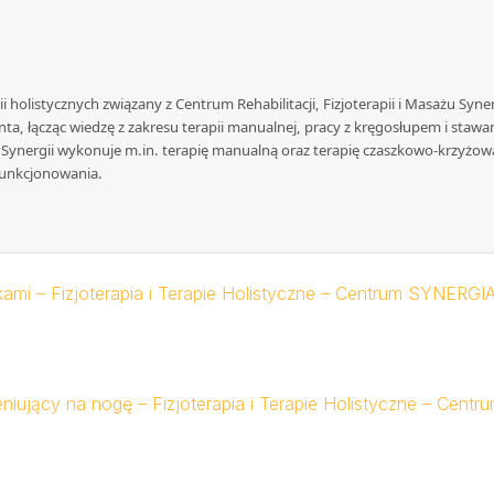
pii holistycznych związany z Centrum Rehabilitacji, Fizjoterapii i Masażu Syn
ta, łącząc wiedzę z zakresu terapii manualnej, pracy z kręgosłupem i stawa
ynergii wykonuje m.in. terapię manualną oraz terapię czaszkowo-krzyżową
unkcjonowania.
ami – Fizjoterapia i Terapie Holistyczne – Centrum SYNERGIA
niujący na nogę – Fizjoterapia i Terapie Holistyczne – Cent