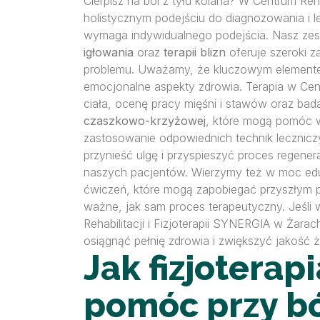
Cierpisz na ból z tyłu kolana? W Centrum Reha
holistycznym podejściu do diagnozowania i l
wymaga indywidualnego podejścia. Nasz zes
igłowania
oraz
terapii blizn
oferuje szeroki z
problemu. Uważamy, że kluczowym elementem 
emocjonalne aspekty zdrowia. Terapia w Ce
ciała, ocenę pracy mięśni i stawów oraz ba
czaszkowo-krzyżowej
, które mogą pomóc w
zastosowanie odpowiednich technik lecznic
przynieść ulgę i przyspieszyć proces regene
naszych pacjentów. Wierzymy też w moc eduk
ćwiczeń, które mogą zapobiegać przyszłym p
ważne, jak sam proces terapeutyczny. Jeśli
Rehabilitacji i Fizjoterapii SYNERGIA w Żar
osiągnąć pełnię zdrowia i zwiększyć jakość ż
Jak fizjotera
pomóc przy bó