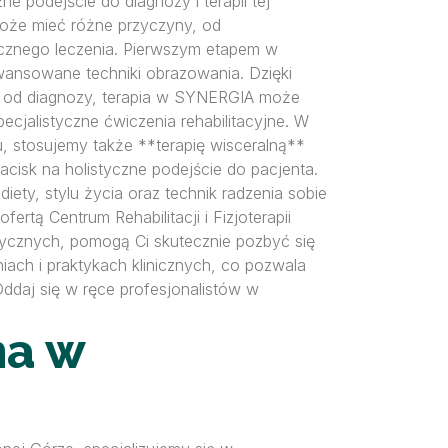
ne podejście do diagnozy i terapii tej
a może mieć różne przyczyny, od
ecznego leczenia. Pierwszym etapem w
wansowane techniki obrazowania. Dzięki
ości od diagnozy, terapia w SYNERGIA może
cjalistyczne ćwiczenia rehabilitacyjne. W
, stosujemy także **terapię wisceralną**
isk na holistyczne podejście do pacjenta.
ty, stylu życia oraz technik radzenia sobie
rtą Centrum Rehabilitacji i Fizjoterapii
tycznych, pomogą Ci skutecznie pozbyć się
ch i praktykach klinicznych, co pozwala
ddaj się w ręce profesjonalistów w
na w