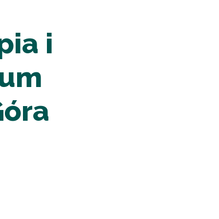
pia i
rum
Góra