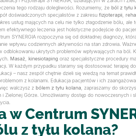
bilitacji i Fizjoterapii SYNERGIA, działającym w Żarach i Zie
eczenia tego rodzaju dolegliwości. Rozumiemy, że
ból z tyłu
pół doświadczonych specjalistów z zakresu
fizjoterapii
,
rehab
akres usług mających na celu nie tylko złagodzenie bólu, ale 
efektywnego leczenia jest holistyczne podejście do pacjent
ntrum SYNERGIA rozpoczyna się od dokładnej diagnozy, któr
danie wpływu codziennych aktywności na stan zdrowia. Ważne
 odblokowaniu ukrytych problemów wpływających na ból. Ko
zych.
Masaż
,
kinesiotaping
oraz specjalistyczne procedury ma
racji. W każdym przypadku staramy się dostosować terapię do
acji – nasz zespół chętnie dzieli się wiedzą na temat praw
roblemom z kolanami. Edukacja pacjentów i ich zaangażowan
 więc walczysz z
bólem z tyłu kolana
, zapraszamy do skorzys
ach i Zielonej Górze. Umożliwiamy dostęp do nowoczesnych i
ycia.
pia w Centrum SYNE
lu z tyłu kolana?