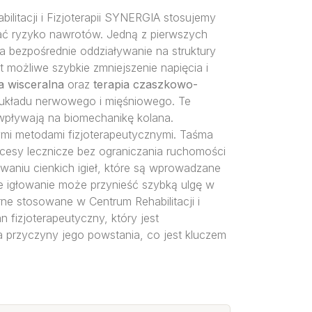
litacji i Fizjoterapii SYNERGIA stosujemy
wać ryzyko nawrotów. Jedną z pierwszych
a bezpośrednie oddziaływanie na struktury
możliwe szybkie zmniejszenie napięcia i
a wisceralna
oraz
terapia czaszkowo-
i układu nerwowego i mięśniowego. Te
wpływają na biomechanikę kolana.
ymi metodami fizjoterapeutycznymi. Taśma
cesy lecznicze bez ograniczania ruchomości
owaniu cienkich igieł, które są wprowadzane
e igłowanie może przynieść szybką ulgę w
arne stosowane w Centrum Rehabilitacji i
 fizjoterapeutyczny, który jest
a przyczyny jego powstania, co jest kluczem