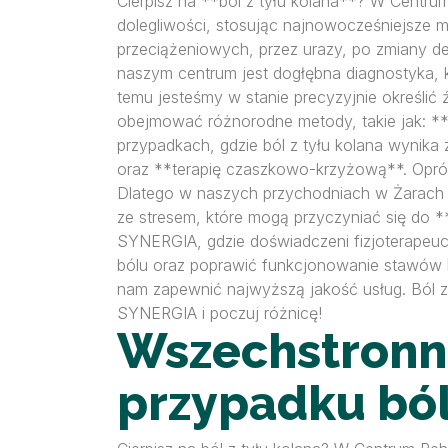
Cierpisz na **ból z tyłu kolana**? W Centrum 
dolegliwości, stosując najnowocześniejsze met
przeciążeniowych, przez urazy, po zmiany d
naszym centrum jest dogłębna diagnostyka, 
temu jesteśmy w stanie precyzyjnie określić 
obejmować różnorodne metody, takie jak: **t
przypadkach, gdzie ból z tyłu kolana wynika
oraz **terapię czaszkowo-krzyżową**. Opróc
Dlatego w naszych przychodniach w Żarach or
ze stresem, które mogą przyczyniać się do **b
SYNERGIA, gdzie doświadczeni fizjoterapeuc
bólu oraz poprawić funkcjonowanie stawów 
nam zapewnić najwyższą jakość usług. Ból z 
SYNERGIA i poczuj różnicę!
Wszechstronna
przypadku ból