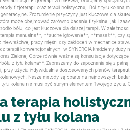
Rehabilitacji i Fizjoterapii SYNERGIA, oferujemy specjalistycz
ody fizjoterapii oraz terapii holistycznej. Ból z tyłu kolan
egeneracyjne. Zrozumienie przyczyny jest kluczowe dla skut
która może obejmować zarówno badanie fizykalne, jak i zaa
źródło bólu, co jest kluczowe dla dalszej terapii. W zależn
erapia manualna**, **suche igłowanie**, **masaż**, czy spe
 z niewłaściwej pracy mięśni czy zakłóceń w mechanice stawu
z terapii konwencjonalnych, w SYNERGIA kładziemy duży nac
az Zielonej Górze równie ważne są konsultacje dotyczące die
ólu z tyłu kolana**. Zapraszamy do zapoznania się z pełną ofe
i, przy użyciu indywidualnie dostosowanych planów terapeu
kolanowych. Nasze metody są oparte na najnowszych badania
tyłu kolana nie musi być stałym elementem Twojego życia. O
 terapia holistycz
u z tyłu kolana