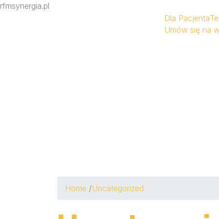
rfmsynergia.pl
Dla Pacjenta
Te
Umów się na w
Home
/
Uncategorized