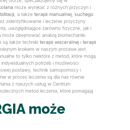
lonej Górze, specjalizujemy się w
 kolana
może wynikać z różnych przyczyn i
ilitacji
, a także
terapii manualnej
,
suchego
też zidentyfikowanie i leczenie przyczyny
a, uwzględniające zarówno fizyczne, jak i
a może obejmować analizę biomechaniki
 są także techniki
terapii wisceralnej
i
terapii
lejnym krokiem w naszym procesie jest
nualne to tylko niektóre z metod, które mogą
 indywidualnych potrzeb i możliwości
idłowej postawy, technik samopomocy i
ie w proces leczenia są dla nas równie
tania z naszych usług w Centrum
 skutecznych metod leczenia, które pomagają
RGIA może