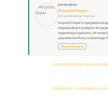
AUTOR WPISU
Krzysztof Sopel
534 opublikowanych wpisów
Krzysztof Sopel to specjalista tera
indywidualnym podejściu do pacjen
regenerację organizmu. W ramach S
poprawie komfortu codziennego f
Wszystkie wpisy
poprzedni
ból pleców pod łopatk
Następny
ból w pośladku promie