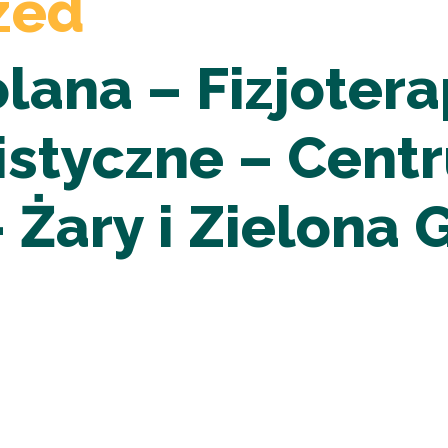
zed
olana – Fizjotera
istyczne – Cent
Żary i Zielona 