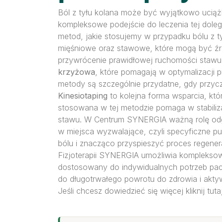
Ból z tyłu kolana może być wyjątkowo uciążl
kompleksowe podejście do leczenia tej dole
metod, jakie stosujemy w przypadku bólu z ty
mięśniowe oraz stawowe, które mogą być źró
przywrócenie prawidłowej ruchomości stawu
krzyżowa
, które pomagają w optymalizacji
metody są szczególnie przydatne, gdy przyc
Kinesiotaping
to kolejna forma wsparcia, kt
stosowana w tej metodzie pomaga w stabiliz
stawu. W Centrum SYNERGIA ważną rolę o
w miejsca wyzwalające, czyli specyficzne p
bólu i znacząco przyspieszyć proces regenerac
Fizjoterapii SYNERGIA umożliwia kompleksową 
dostosowany do indywidualnych potrzeb pacje
do długotrwałego powrotu do zdrowia i akty
Jeśli chcesz dowiedzieć się więcej kliknij tuta