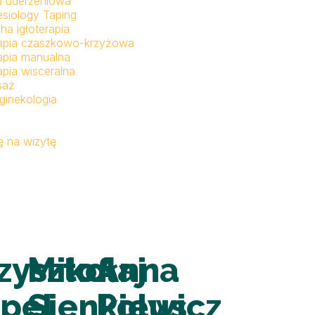
a uderzeniowa
esiology Taping
ha igłoterapia
apia czaszkowo-krzyżowa
apia manualna
apia wisceralna
saż
ginekologia
 na wizytę
zysztof
Mikołaj
Anna
pel
Sienkiewicz
Polus