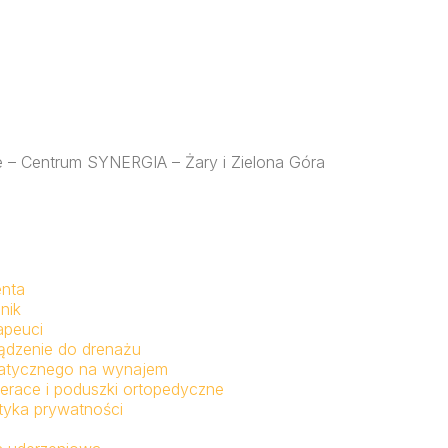
ne – Centrum SYNERGIA – Żary i Zielona Góra
enta
nik
apeuci
ądzenie do drenażu
fatycznego na wynajem
erace i poduszki ortopedyczne
ityka prywatności