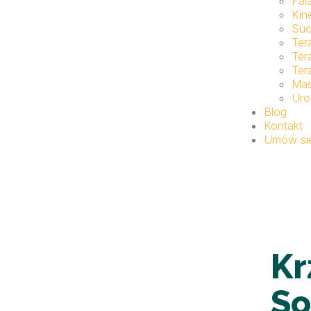
Fal
Kin
Suc
Ter
Ter
Ter
Ma
Uro
Blog
Kontakt
Umów się
Kr
So