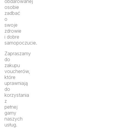
obdarowanej
osobie
zadbać
o
swoje
zdrowie
i dobre
samopoczucie.
Zapraszamy
do
zakupu
voucherów,
które
uprawniają
do
korzystania
z
pełnej
gamy
naszych
usług.