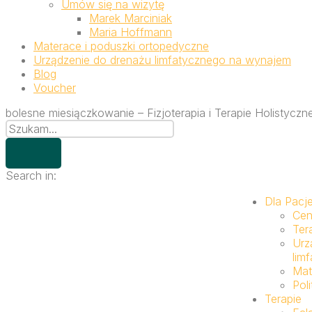
Umów się na wizytę
Marek Marciniak
Maria Hoffmann
Materace i poduszki ortopedyczne
Urządzenie do drenażu limfatycznego na wynajem
Blog
Voucher
bolesne miesiączkowanie – Fizjoterapia i Terapie Holistycz
Search in:
Dla Pacj
Cen
Ter
Urz
lim
Mat
Pol
Terapie