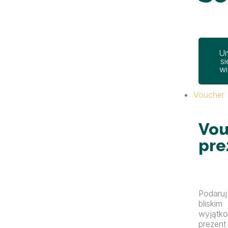
U
si
wi
Voucher
Vou
pre
Podaruj
bliskim
wyjątk
prezent