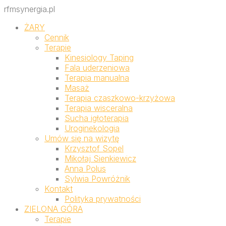
rfmsynergia.pl
ŻARY
Cennik
Terapie
Kinesiology Taping
Fala uderzeniowa
Terapia manualna
Masaż
Terapia czaszkowo-krzyżowa
Terapia wisceralna
Sucha igłoterapia
Uroginekologia
Umów się na wizytę
Krzysztof Sopel
Mikołaj Sienkiewicz
Anna Polus
Sylwia Powróżnik
Kontakt
Polityka prywatności
ZIELONA GÓRA
Terapie