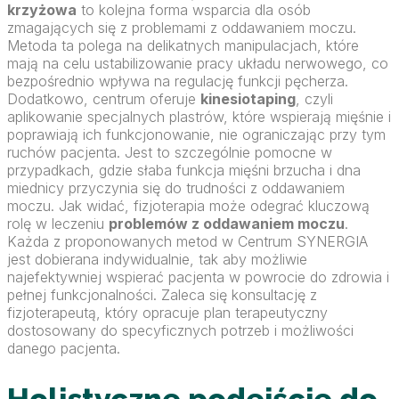
krzyżowa
to kolejna forma wsparcia dla osób
zmagających się z problemami z oddawaniem moczu.
Metoda ta polega na delikatnych manipulacjach, które
mają na celu ustabilizowanie pracy układu nerwowego, co
bezpośrednio wpływa na regulację funkcji pęcherza.
Dodatkowo, centrum oferuje
kinesiotaping
, czyli
aplikowanie specjalnych plastrów, które wspierają mięśnie i
poprawiają ich funkcjonowanie, nie ograniczając przy tym
ruchów pacjenta. Jest to szczególnie pomocne w
przypadkach, gdzie słaba funkcja mięśni brzucha i dna
miednicy przyczynia się do trudności z oddawaniem
moczu. Jak widać, fizjoterapia może odegrać kluczową
rolę w leczeniu
problemów z oddawaniem moczu
.
Każda z proponowanych metod w Centrum SYNERGIA
jest dobierana indywidualnie, tak aby możliwie
najefektywniej wspierać pacjenta w powrocie do zdrowia i
pełnej funkcjonalności. Zaleca się konsultację z
fizjoterapeutą, który opracuje plan terapeutyczny
dostosowany do specyficznych potrzeb i możliwości
danego pacjenta.
Holistyczne podejście do