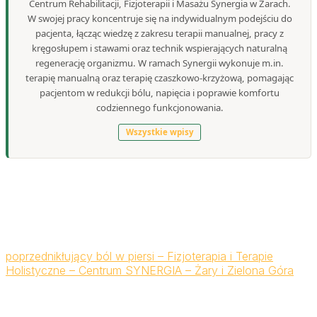
Centrum Rehabilitacji, Fizjoterapii i Masażu Synergia w Żarach.
W swojej pracy koncentruje się na indywidualnym podejściu do
pacjenta, łącząc wiedzę z zakresu terapii manualnej, pracy z
kręgosłupem i stawami oraz technik wspierających naturalną
regenerację organizmu. W ramach Synergii wykonuje m.in.
terapię manualną oraz terapię czaszkowo-krzyżową, pomagając
pacjentom w redukcji bólu, napięcia i poprawie komfortu
codziennego funkcjonowania.
Wszystkie wpisy
poprzedni
kłujący ból w piersi – Fizjoterapia i Terapie
Holistyczne – Centrum SYNERGIA – Żary i Zielona Góra