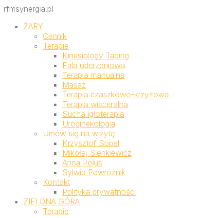
rfmsynergia.pl
ŻARY
Cennik
Terapie
Kinesiology Taping
Fala uderzeniowa
Terapia manualna
Masaż
Terapia czaszkowo-krzyżowa
Terapia wisceralna
Sucha igłoterapia
Uroginekologia
Umów się na wizytę
Krzysztof Sopel
Mikołaj Sienkiewicz
Anna Polus
Sylwia Powróżnik
Kontakt
Polityka prywatności
ZIELONA GÓRA
Terapie