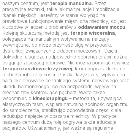
naszym centrum, jest
terapia manualna
. Przez
precyzyjne techniki, takie jak manipulacje i mobilizacje
tkanek miękkich, jesteśmy w stanie wpłynąć na
prawidłowe funkcjonowanie mięśni dna miednicy, co jest
kluczowe w leczeniu problemów z
oddawaniem moczu
.
Kolejną skuteczną metodą jest
terapia wisceralna
,
polegająca na manualnym wpływaniu na narządy
wewnętrzne, co może przynieść ulgę w przypadku
dysfunkcji związanych z układem moczowym. Dzięki
dokładnej diagnoze i odpowiednio dobranej terapii można
osiągnąć znaczącą poprawę. Nie można pominąć również
terapii czaszkowo-krzyżowej
, która poprzez delikatne
techniki mobilizacji kości czaszki i krzyżowej, wpływa na
na funkcjonowanie centralnego systemu nerwowego oraz
układu hormonalnego, co ma bezpośredni wpływ na
mechanizmy kontrolujące pęcherz. Warto także
wspomnieć o
kinesiotapingu
– metoda ta, używająca
elastycznych taśm, wspiera naturalną zdolność organizmu
do samoleczenia, stabilizując odpowiednie części ciała i
redukując napięcie w obszarze miednicy. W praktyce
naszego centrum dużą rolę odgrywa także edukacja
pacjentów. Uświadamiamy, jak ważne są regularne