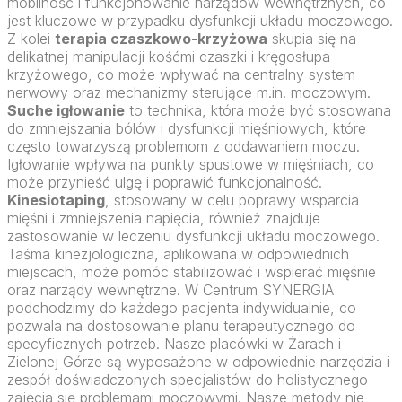
mobilność i funkcjonowanie narządów wewnętrznych, co
jest kluczowe w przypadku dysfunkcji układu moczowego.
Z kolei
terapia czaszkowo-krzyżowa
skupia się na
delikatnej manipulacji kośćmi czaszki i kręgosłupa
krzyżowego, co może wpływać na centralny system
nerwowy oraz mechanizmy sterujące m.in. moczowym.
Suche igłowanie
to technika, która może być stosowana
do zmniejszania bólów i dysfunkcji mięśniowych, które
często towarzyszą problemom z oddawaniem moczu.
Igłowanie wpływa na punkty spustowe w mięśniach, co
może przynieść ulgę i poprawić funkcjonalność.
Kinesiotaping
, stosowany w celu poprawy wsparcia
mięśni i zmniejszenia napięcia, również znajduje
zastosowanie w leczeniu dysfunkcji układu moczowego.
Taśma kinezjologiczna, aplikowana w odpowiednich
miejscach, może pomóc stabilizować i wspierać mięśnie
oraz narządy wewnętrzne. W Centrum SYNERGIA
podchodzimy do każdego pacjenta indywidualnie, co
pozwala na dostosowanie planu terapeutycznego do
specyficznych potrzeb. Nasze placówki w Żarach i
Zielonej Górze są wyposażone w odpowiednie narzędzia i
zespół doświadczonych specjalistów do holistycznego
zajęcia się problemami moczowymi. Nasze metody nie