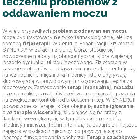
leczeniu problemów z
oddawaniem moczu
W wielu przypadkach
problem z oddawaniem moczu
może być traktowany nie tylko farmakologicznie, ale i za
pomocą
fizjoterapii
. W Centrum Rehabilitacji i Fizjoterapii
SYNERGIA w Żarach i Zielonej Górze stosuje się
nowoczesne metody fizjoterapeutyczne, które wspierają
leczenie dysfunkcji układu moczowego. Fizjoterapia w
zakresie problemów z oddawaniem moczu koncentruje się
na wzmocnieniu mięśni dna miednicy, które odgrywają
kluczową rolę w prawidłowym funkcjonowaniu pęcherza
moczowego. Zastosowanie
terapii manualnej
,
masażu
oraz specjalistycznych ćwiczeń wzmacniających pozwala
na zwiększenie kontroli nad procesem mikcji. W SYNERGII
prowadzone są terapie, które obejmują
suche igłowanie
oraz
terapię wisceralną
, skupiające się na pracy z
tkankami wewnętrznymi, w tym bliskością narządów
miednicy mniejszej. Techniki te mają za zadanie zmniejszać
napięcia w okolicach miednicy, co przyczynia się do
lepszego funkcjonowania pęcherza.
Terapia czaszkowo-