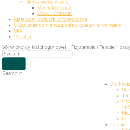
Umów się na wizytę
Marek Marciniak
Maria Hoffmann
Materace i poduszki ortopedyczne
Urządzenie do drenażu limfatycznego na wynajem
Blog
Voucher
ból w okolicy kości ogonowej – Fizjoterapia i Terapie Holi
Search in:
Dla Pacj
Cen
Ter
Urz
lim
Mat
Pol
Terapie