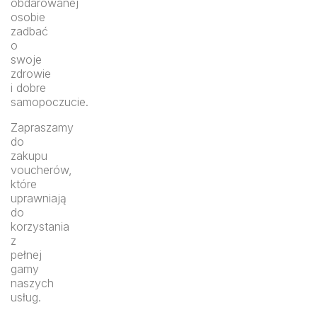
obdarowanej
osobie
zadbać
o
swoje
zdrowie
i dobre
samopoczucie.
Zapraszamy
do
zakupu
voucherów,
które
uprawniają
do
korzystania
z
pełnej
gamy
naszych
usług.