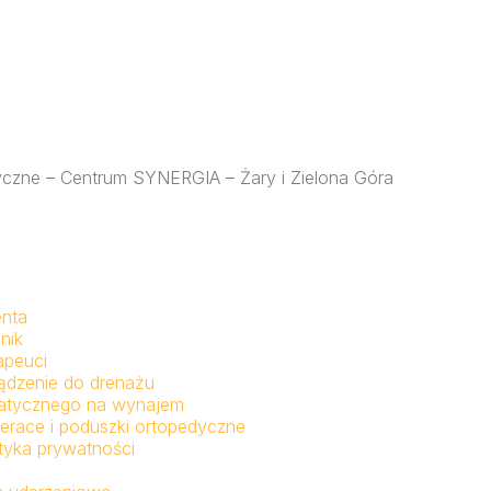
styczne – Centrum SYNERGIA – Żary i Zielona Góra
enta
nik
apeuci
ądzenie do drenażu
fatycznego na wynajem
erace i poduszki ortopedyczne
ityka prywatności