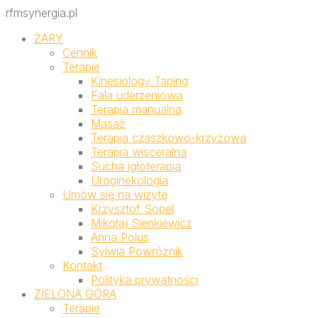
rfmsynergia.pl
ŻARY
Cennik
Terapie
Kinesiology Taping
Fala uderzeniowa
Terapia manualna
Masaż
Terapia czaszkowo-krzyżowa
Terapia wisceralna
Sucha igłoterapia
Uroginekologia
Umów się na wizytę
Krzysztof Sopel
Mikołaj Sienkiewicz
Anna Polus
Sylwia Powróżnik
Kontakt
Polityka prywatności
ZIELONA GÓRA
Terapie