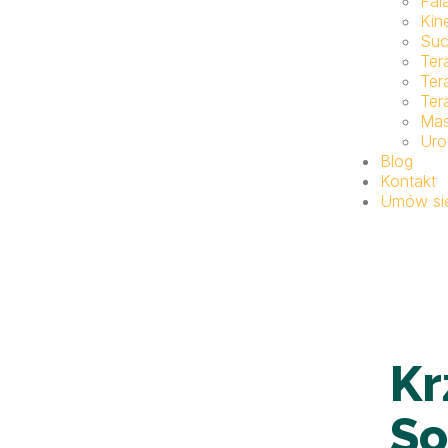
Fal
Kin
Suc
Ter
Ter
Ter
Ma
Uro
Blog
Kontakt
Umów się
Kr
So