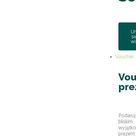
U
si
wi
Voucher
Vou
pre
Podaruj
bliskim
wyjątk
prezent