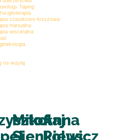
a uderzeniowa
esiology Taping
ha igłoterapia
apia czaszkowo-krzyżowa
apia manualna
apia wisceralna
saż
ginekologia
 na wizytę
zysztof
Mikołaj
Anna
pel
Sienkiewicz
Polus