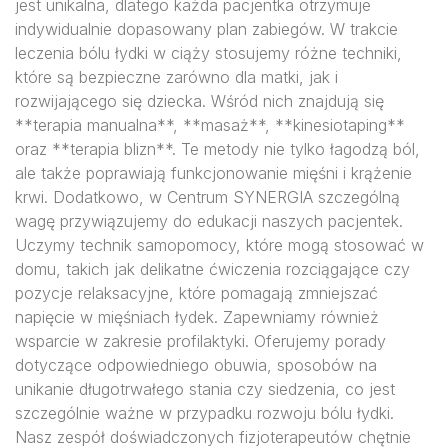
jest unikalna, dlatego każda pacjentka otrzymuje
indywidualnie dopasowany plan zabiegów. W trakcie
leczenia bólu łydki w ciąży stosujemy różne techniki,
które są bezpieczne zarówno dla matki, jak i
rozwijającego się dziecka. Wśród nich znajdują się
**terapia manualna**, **masaż**, **kinesiotaping**
oraz **terapia blizn**. Te metody nie tylko łagodzą ból,
ale także poprawiają funkcjonowanie mięśni i krążenie
krwi. Dodatkowo, w Centrum SYNERGIA szczególną
wagę przywiązujemy do edukacji naszych pacjentek.
Uczymy technik samopomocy, które mogą stosować w
domu, takich jak delikatne ćwiczenia rozciągające czy
pozycje relaksacyjne, które pomagają zmniejszać
napięcie w mięśniach łydek. Zapewniamy również
wsparcie w zakresie profilaktyki. Oferujemy porady
dotyczące odpowiedniego obuwia, sposobów na
unikanie długotrwałego stania czy siedzenia, co jest
szczególnie ważne w przypadku rozwoju bólu łydki.
Nasz zespół doświadczonych fizjoterapeutów chętnie