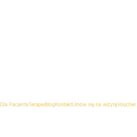
Dla Pacjenta
Terapie
Blog
Kontakt
Umów się na wizytę
Voucher