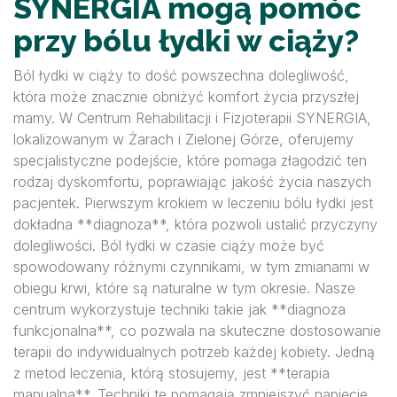
SYNERGIA mogą pomóc
przy bólu łydki w ciąży?
Ból łydki w ciąży to dość powszechna dolegliwość,
która może znacznie obniżyć komfort życia przyszłej
mamy. W Centrum Rehabilitacji i Fizjoterapii SYNERGIA,
lokalizowanym w Żarach i Zielonej Górze, oferujemy
specjalistyczne podejście, które pomaga złagodzić ten
rodzaj dyskomfortu, poprawiając jakość życia naszych
pacjentek. Pierwszym krokiem w leczeniu bólu łydki jest
dokładna **diagnoza**, która pozwoli ustalić przyczyny
dolegliwości. Ból łydki w czasie ciąży może być
spowodowany różnymi czynnikami, w tym zmianami w
obiegu krwi, które są naturalne w tym okresie. Nasze
centrum wykorzystuje techniki takie jak **diagnoza
funkcjonalna**, co pozwala na skuteczne dostosowanie
terapii do indywidualnych potrzeb każdej kobiety. Jedną
z metod leczenia, którą stosujemy, jest **terapia
manualna**. Techniki te pomagają zmniejszyć napięcie