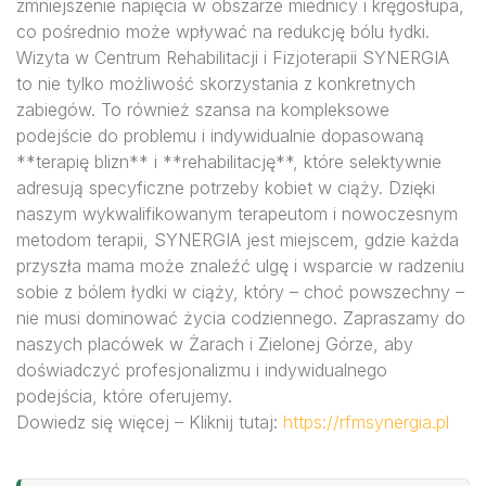
zmniejszenie napięcia w obszarze miednicy i kręgosłupa,
co pośrednio może wpływać na redukcję bólu łydki.
Wizyta w Centrum Rehabilitacji i Fizjoterapii SYNERGIA
to nie tylko możliwość skorzystania z konkretnych
zabiegów. To również szansa na kompleksowe
podejście do problemu i indywidualnie dopasowaną
**terapię blizn** i **rehabilitację**, które selektywnie
adresują specyficzne potrzeby kobiet w ciąży. Dzięki
naszym wykwalifikowanym terapeutom i nowoczesnym
metodom terapii, SYNERGIA jest miejscem, gdzie każda
przyszła mama może znaleźć ulgę i wsparcie w radzeniu
sobie z bólem łydki w ciąży, który – choć powszechny –
nie musi dominować życia codziennego. Zapraszamy do
naszych placówek w Żarach i Zielonej Górze, aby
doświadczyć profesjonalizmu i indywidualnego
podejścia, które oferujemy.
Dowiedz się więcej – Kliknij tutaj:
https://rfmsynergia.pl