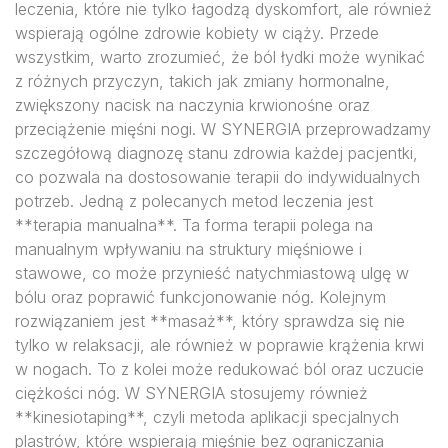
leczenia, które nie tylko łagodzą dyskomfort, ale również
wspierają ogólne zdrowie kobiety w ciąży. Przede
wszystkim, warto zrozumieć, że ból łydki może wynikać
z różnych przyczyn, takich jak zmiany hormonalne,
zwiększony nacisk na naczynia krwionośne oraz
przeciążenie mięśni nogi. W SYNERGIA przeprowadzamy
szczegółową diagnozę stanu zdrowia każdej pacjentki,
co pozwala na dostosowanie terapii do indywidualnych
potrzeb. Jedną z polecanych metod leczenia jest
**terapia manualna**. Ta forma terapii polega na
manualnym wpływaniu na struktury mięśniowe i
stawowe, co może przynieść natychmiastową ulgę w
bólu oraz poprawić funkcjonowanie nóg. Kolejnym
rozwiązaniem jest **masaż**, który sprawdza się nie
tylko w relaksacji, ale również w poprawie krążenia krwi
w nogach. To z kolei może redukować ból oraz uczucie
ciężkości nóg. W SYNERGIA stosujemy również
**kinesiotaping**, czyli metoda aplikacji specjalnych
plastrów, które wspierają mięśnie bez ograniczania