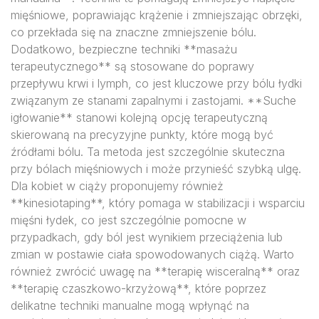
mięśniowe, poprawiając krążenie i zmniejszając obrzęki,
co przekłada się na znaczne zmniejszenie bólu.
Dodatkowo, bezpieczne techniki **masażu
terapeutycznego** są stosowane do poprawy
przepływu krwi i lymph, co jest kluczowe przy bólu łydki
związanym ze stanami zapalnymi i zastojami. **Suche
igłowanie** stanowi kolejną opcję terapeutyczną
skierowaną na precyzyjne punkty, które mogą być
źródłami bólu. Ta metoda jest szczególnie skuteczna
przy bólach mięśniowych i może przynieść szybką ulgę.
Dla kobiet w ciąży proponujemy również
**kinesiotaping**, który pomaga w stabilizacji i wsparciu
mięśni łydek, co jest szczególnie pomocne w
przypadkach, gdy ból jest wynikiem przeciążenia lub
zmian w postawie ciała spowodowanych ciążą. Warto
również zwrócić uwagę na **terapię wisceralną** oraz
**terapię czaszkowo-krzyżową**, które poprzez
delikatne techniki manualne mogą wpłynąć na