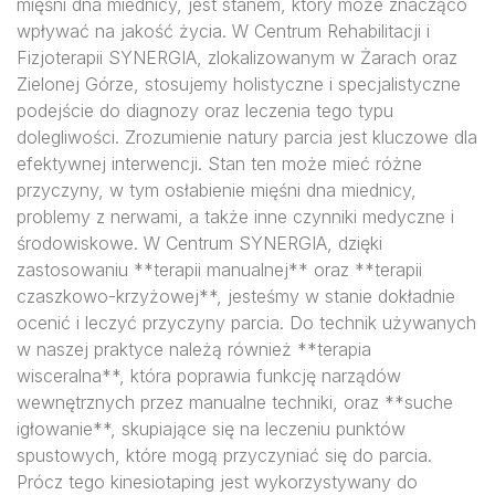
mięśni dna miednicy, jest stanem, który może znacząco
wpływać na jakość życia. W Centrum Rehabilitacji i
Fizjoterapii SYNERGIA, zlokalizowanym w Żarach oraz
Zielonej Górze, stosujemy holistyczne i specjalistyczne
podejście do diagnozy oraz leczenia tego typu
dolegliwości. Zrozumienie natury parcia jest kluczowe dla
efektywnej interwencji. Stan ten może mieć różne
przyczyny, w tym osłabienie mięśni dna miednicy,
problemy z nerwami, a także inne czynniki medyczne i
środowiskowe. W Centrum SYNERGIA, dzięki
zastosowaniu **terapii manualnej** oraz **terapii
czaszkowo-krzyżowej**, jesteśmy w stanie dokładnie
ocenić i leczyć przyczyny parcia. Do technik używanych
w naszej praktyce należą również **terapia
wisceralna**, która poprawia funkcję narządów
wewnętrznych przez manualne techniki, oraz **suche
igłowanie**, skupiające się na leczeniu punktów
spustowych, które mogą przyczyniać się do parcia.
Prócz tego kinesiotaping jest wykorzystywany do