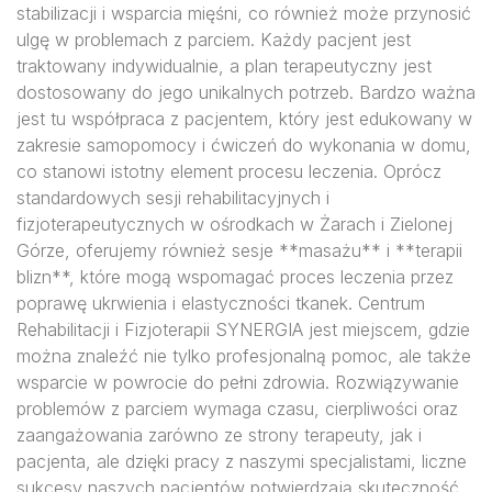
stabilizacji i wsparcia mięśni, co również może przynosić
ulgę w problemach z parciem. Każdy pacjent jest
traktowany indywidualnie, a plan terapeutyczny jest
dostosowany do jego unikalnych potrzeb. Bardzo ważna
jest tu współpraca z pacjentem, który jest edukowany w
zakresie samopomocy i ćwiczeń do wykonania w domu,
co stanowi istotny element procesu leczenia. Oprócz
standardowych sesji rehabilitacyjnych i
fizjoterapeutycznych w ośrodkach w Żarach i Zielonej
Górze, oferujemy również sesje **masażu** i **terapii
blizn**, które mogą wspomagać proces leczenia przez
poprawę ukrwienia i elastyczności tkanek. Centrum
Rehabilitacji i Fizjoterapii SYNERGIA jest miejscem, gdzie
można znaleźć nie tylko profesjonalną pomoc, ale także
wsparcie w powrocie do pełni zdrowia. Rozwiązywanie
problemów z parciem wymaga czasu, cierpliwości oraz
zaangażowania zarówno ze strony terapeuty, jak i
pacjenta, ale dzięki pracy z naszymi specjalistami, liczne
sukcesy naszych pacjentów potwierdzają skuteczność