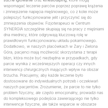
suche igłowanie
oraz
kinesiotaping
, które mogą
wspomagać leczenie parców poprzez poprawę krążenia
i zmniejszenie napięcia mięśniowego, co z kolei może
polepszyć funkcjonowanie jelit i przyczynić się do
zmniejszenia objawów. Fizjoterapeuci w Centrum
SYNERGIA szczególnie skupiają się na pracy z mięśniami
dna miednicy, które odgrywają kluczową rolę w
prawidłowym funkcjonowaniu układu pokarmowego.
Dodatkowo, w naszych placówkach w Żary i Zielona
Góra, pacjenci mają możliwość skorzystania z terapii
blizn, która może być niezbędna w przypadkach, gdy
parcie wynika z wcześniejszych operacji czy innych
interwencji chirurgicznych mających wpływ na obszar
brzucha. Pracujemy, aby każde leczenie było
dostosowane do indywidualnych potrzeb i oczekiwań
naszych pacjentów. Zrozumienie, że parcie to nie tylko
problem fizyczny, ale często emocjonalny, prowadzi nas
do kompleksowego podejścia zawierającego nie tylko
interwencje fizyczne, ale także wsparcie w obszarze