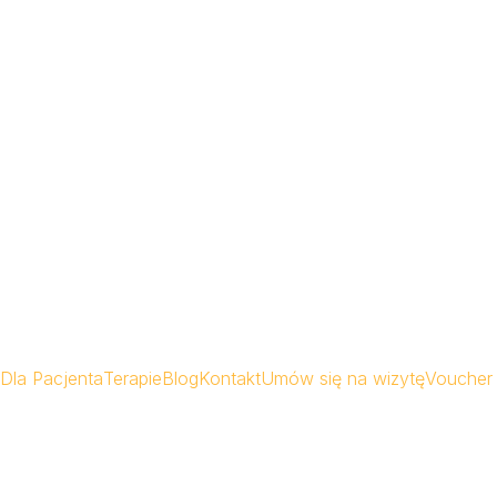
Dla Pacjenta
Terapie
Blog
Kontakt
Umów się na wizytę
Voucher