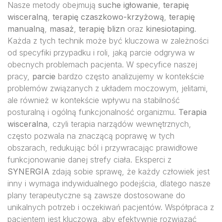
Nasze metody obejmują
suche igłowanie
,
terapię
wisceralną
,
terapię czaszkowo-krzyżową
,
terapię
manualną
,
masaż
,
terapię blizn
oraz
kinesiotaping
.
Każda z tych technik może być kluczowa w zależności
od specyfiki przypadku i roli, jaką parcie odgrywa w
obecnych problemach pacjenta. W specyfice naszej
pracy,
parcie
bardzo często analizujemy w kontekście
problemów związanych z układem moczowym, jelitami,
ale również w kontekście wpływu na stabilność
posturalną i ogólną funkcjonalność organizmu.
Terapia
wisceralna
, czyli terapia narządów wewnętrznych,
często pozwala na znaczącą poprawę w tych
obszarach, redukując ból i przywracając prawidłowe
funkcjonowanie danej strefy ciała. Eksperci z
SYNERGIA
zdają sobie sprawę, że każdy człowiek jest
inny i wymaga indywidualnego podejścia, dlatego nasze
plany terapeutyczne są zawsze dostosowane do
unikalnych potrzeb i oczekiwań pacjentów. Współpraca z
pacjentem jest kluczowa, aby efektywnie rozwiązać