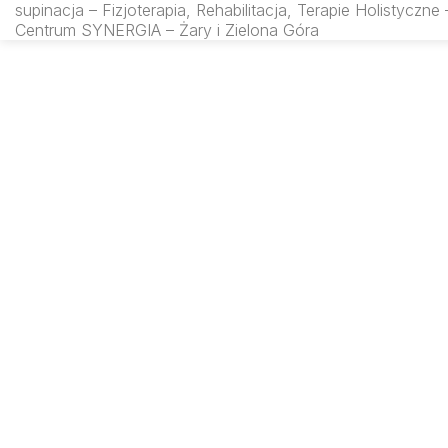
supinacja – Fizjoterapia, Rehabilitacja, Terapie Holistyczne 
rfmsynergia.pl
Centrum SYNERGIA – Żary i Zielona Góra
SEARCH IN: