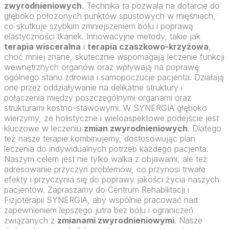
zwyrodnieniowych
. Technika ta pozwala na dotarcie do
głęboko położonych punktów spustowych w mięśniach,
co skutkuje szybkim zmniejszeniem bólu i poprawą
elastyczności tkanek. Innowacyjne metody, takie jak
terapia wisceralna
i
terapia czaszkowo-krzyżowa
,
choć mniej znane, skutecznie wspomagają leczenie funkcji
wewnętrznych organów oraz wpływają na poprawę
ogólnego stanu zdrowia i samopoczucie pacjenta. Działają
one przez oddziaływanie na delikatne struktury i
połączenia między poszczególnymi organami oraz
strukturami kostno-stawowymi. W SYNERGIA głęboko
wierzymy, że holistyczne i wieloaspektowe podejście jest
kluczowe w leczeniu
zmian zwyrodnieniowych
. Dlatego
też nasze terapie kombinujemy, dostosowując plan
leczenia do indywidualnych potrzeb każdego pacjenta.
Naszym celem jest nie tylko walka z objawami, ale też
adresowanie przyczyn problemów, co przynosi trwałe
efekty i przyczynia się do poprawy jakości życia naszych
pacjentów. Zapraszamy do Centrum Rehabilitacji i
Fizjoterapii SYNERGIA, aby wspólnie pracować nad
zapewnieniem lepszego jutra bez bólu i ograniczeń
związanych z
zmianami zwyrodnieniowymi
. Nasze