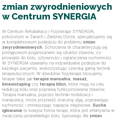
zmian zwyrodnieniowych
w Centrum SYNERGIA
W Centrum Rehabilitacji i Fizjoterapii SYNERGIA,
położonym w Żarach i Zielonej Górze, specjalizujemy się
w kompleksowym podejściu do problemu
zmian
zwyrodnieniowych
. Schorzenia te charakteryzują się
postępowym pogarszaniem się struktur stawów, co
prowadzi do bólu, sztywności i ograniczenia ruchomości.
W SYNERGIA stawiamy na indywidualne podejście do
każdego pacjenta, wykorzystując szeroką gamę technik
terapeutycznych. W dziedzinie fizjoterapii stosujemy
terapie takie jak
terapia manualna
,
masaż
,
kinesiotaping
czy
terapia blizn
, które mają na celu
redukcję bólu oraz poprawę funkcjonowania stawów.
Terapia manualna, poprzez techniki mobilizacji i
manipulacji, może przynieść znaczną ulgę, poprawiając
ruchomość i zmniejszając napięcie mięśniowe.
Suche
igłowanie
to kolejna forma terapii, która jest efektywna w
zwalczaniu przewlekłego bólu, typowego dla
zmian