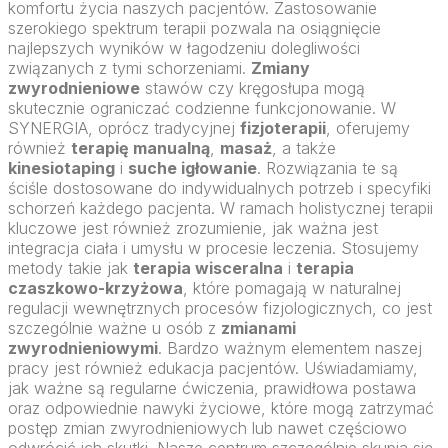
komfortu życia naszych pacjentów. Zastosowanie
szerokiego spektrum terapii pozwala na osiągnięcie
najlepszych wyników w łagodzeniu dolegliwości
związanych z tymi schorzeniami.
Zmiany
zwyrodnieniowe
stawów czy kręgosłupa mogą
skutecznie ograniczać codzienne funkcjonowanie. W
SYNERGIA, oprócz tradycyjnej
fizjoterapii
, oferujemy
również
terapię manualną
,
masaż
, a także
kinesiotaping
i
suche igłowanie
. Rozwiązania te są
ściśle dostosowane do indywidualnych potrzeb i specyfiki
schorzeń każdego pacjenta. W ramach holistycznej terapii
kluczowe jest również zrozumienie, jak ważna jest
integracja ciała i umysłu w procesie leczenia. Stosujemy
metody takie jak
terapia wisceralna
i
terapia
czaszkowo-krzyżowa
, które pomagają w naturalnej
regulacji wewnętrznych procesów fizjologicznych, co jest
szczególnie ważne u osób z
zmianami
zwyrodnieniowymi
. Bardzo ważnym elementem naszej
pracy jest również edukacja pacjentów. Uświadamiamy,
jak ważne są regularne ćwiczenia, prawidłowa postawa
oraz odpowiednie nawyki życiowe, które mogą zatrzymać
postęp zmian zwyrodnieniowych lub nawet częściowo