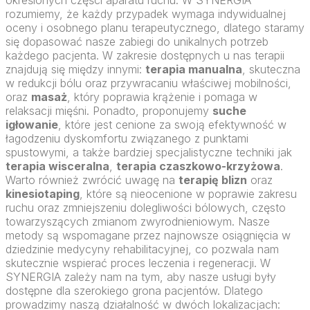
rozumiemy, że każdy przypadek wymaga indywidualnej
oceny i osobnego planu terapeutycznego, dlatego staramy
się dopasować nasze zabiegi do unikalnych potrzeb
każdego pacjenta. W zakresie dostępnych u nas terapii
znajdują się między innymi:
terapia manualna
, skuteczna
w redukcji bólu oraz przywracaniu właściwej mobilności,
oraz
masaż
, który poprawia krążenie i pomaga w
relaksacji mięśni. Ponadto, proponujemy
suche
igłowanie
, które jest cenione za swoją efektywność w
łagodzeniu dyskomfortu związanego z punktami
spustowymi, a także bardziej specjalistyczne techniki jak
terapia wisceralna
,
terapia czaszkowo-krzyżowa
.
Warto również zwrócić uwagę na
terapię blizn
oraz
kinesiotaping
, które są nieocenione w poprawie zakresu
ruchu oraz zmniejszeniu dolegliwości bólowych, często
towarzyszących zmianom zwyrodnieniowym. Nasze
metody są wspomagane przez najnowsze osiągnięcia w
dziedzinie medycyny rehabilitacyjnej, co pozwala nam
skutecznie wspierać proces leczenia i regeneracji. W
SYNERGIA zależy nam na tym, aby nasze usługi były
dostępne dla szerokiego grona pacjentów. Dlatego
prowadzimy naszą działalność w dwóch lokalizacjach: