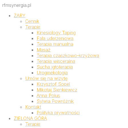
rfmsynergia.pl
ŻARY
Cennik
Terapie
Kinesiology Taping
Fala uderzeniowa
Terapia manualna
Masaż
Terapia czaszkowo-krzyżowa
Terapia wisceralna
Sucha igłoterapia
Uroginekologia
Umów się na wizytę
Krzysztof Sopel
Mikołaj Sienkiewicz
Anna Polus
Sylwia Powróżnik
Kontakt
Polityka prywatności
ZIELONA GÓRA
Terapie