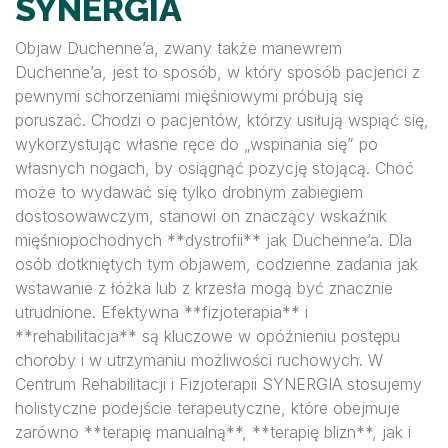
SYNERGIA
Objaw Duchenne’a, zwany także manewrem
Duchenne’a, jest to sposób, w który sposób pacjenci z
pewnymi schorzeniami mięśniowymi próbują się
poruszać. Chodzi o pacjentów, którzy usiłują wspiąć się,
wykorzystując własne ręce do „wspinania się” po
własnych nogach, by osiągnąć pozycję stojącą. Choć
może to wydawać się tylko drobnym zabiegiem
dostosowawczym, stanowi on znaczący wskaźnik
mięśniopochodnych **dystrofii** jak Duchenne’a. Dla
osób dotkniętych tym objawem, codzienne zadania jak
wstawanie z łóżka lub z krzesła mogą być znacznie
utrudnione. Efektywna **fizjoterapia** i
**rehabilitacja** są kluczowe w opóźnieniu postępu
choroby i w utrzymaniu możliwości ruchowych. W
Centrum Rehabilitacji i Fizjoterapii SYNERGIA stosujemy
holistyczne podejście terapeutyczne, które obejmuje
zarówno **terapię manualną**, **terapię blizn**, jak i