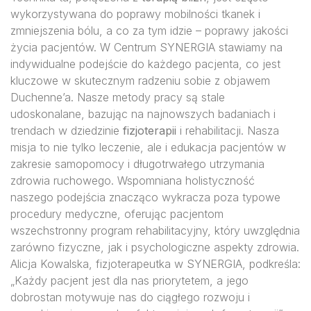
wykorzystywana do poprawy mobilności tkanek i
zmniejszenia bólu, a co za tym idzie – poprawy jakości
życia pacjentów. W Centrum SYNERGIA stawiamy na
indywidualne podejście do każdego pacjenta, co jest
kluczowe w skutecznym radzeniu sobie z objawem
Duchenne’a. Nasze metody pracy są stale
udoskonalane, bazując na najnowszych badaniach i
trendach w dziedzinie
fizjoterapii
i rehabilitacji. Nasza
misja to nie tylko leczenie, ale i edukacja pacjentów w
zakresie samopomocy i długotrwałego utrzymania
zdrowia ruchowego. Wspomniana holistyczność
naszego podejścia znacząco wykracza poza typowe
procedury medyczne, oferując pacjentom
wszechstronny program rehabilitacyjny, który uwzględnia
zarówno fizyczne, jak i psychologiczne aspekty zdrowia.
Alicja Kowalska, fizjoterapeutka w SYNERGIA, podkreśla:
„Każdy pacjent jest dla nas priorytetem, a jego
dobrostan motywuje nas do ciągłego rozwoju i