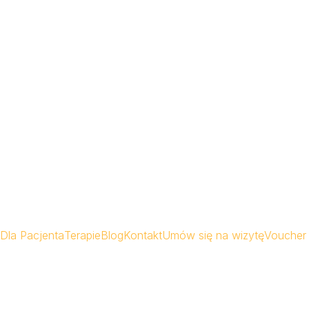
Dla Pacjenta
Terapie
Blog
Kontakt
Umów się na wizytę
Voucher