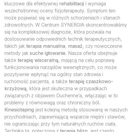
kluczowe dla efektywnej
rehabilitacji
i wymaga
wszechstronnej oceny fizjoterapeuty. Symptom ten
może pojawiać się w różnych schorzeniach i stanach
zdrowotnych. W Centrum SYNERGIA skoncentrowaliśmy
się na kompleksowej diagnozie, która pozwala na
dostosowanie odpowiednich technik terapeutycznych,
takich jak
terapia manualna
,
masaż
, czy nowoczesne
metody jak
suche igłowanie
. Nasza oferta obejmuje
także
terapię wisceralną
, mającą na celu poprawę
funkcjonowania narządów wewnętrznych, co może
pozytywnie wpłynąć na ogólny stan zdrowia i
ruchomość pacjenta, a także
terapię czaszkowo-
krzyżową
, która jest skuteczna w przypadkach
związanych z objawem Duchenne’a, włączając w to
problemy z równowagą oraz chroniczny ból.
Kinesiotaping
jest kolejną metodą stosowaną w naszych
przychodniach, zapewniającą wsparcie mięśni i stawów,
nie ograniczając przy tym naturalnych ruchów ciała.
Technika ta, połączona z
terapią blizn
, jest często