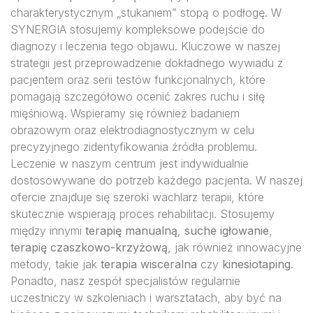
charakterystycznym „stukaniem” stopą o podłogę. W
SYNERGIA stosujemy kompleksowe podejście do
diagnozy i leczenia tego objawu. Kluczowe w naszej
strategii jest przeprowadzenie dokładnego wywiadu z
pacjentem oraz serii testów funkcjonalnych, które
pomagają szczegółowo ocenić zakres ruchu i siłę
mięśniową. Wspieramy się również badaniem
obrazowym oraz elektrodiagnostycznym w celu
precyzyjnego zidentyfikowania źródła problemu.
Leczenie w naszym centrum jest indywidualnie
dostosowywane do potrzeb każdego pacjenta. W naszej
ofercie znajduje się szeroki wachlarz terapii, które
skutecznie wspierają proces rehabilitacji. Stosujemy
między innymi
terapię manualną
,
suche igłowanie
,
terapię czaszkowo-krzyżową
, jak również innowacyjne
metody, takie jak
terapia wisceralna
czy
kinesiotaping
.
Ponadto, nasz zespół specjalistów regularnie
uczestniczy w szkoleniach i warsztatach, aby być na