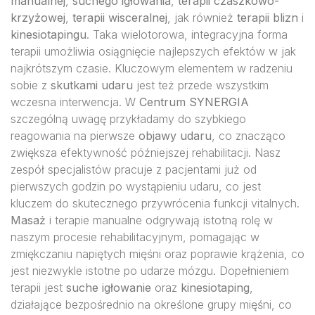
manualnej
,
suchego igłowania
,
terapii czaszkowo-
krzyżowej
,
terapii wisceralnej
, jak również
terapii blizn
i
kinesiotapingu
. Taka wielotorowa, integracyjna forma
terapii umożliwia osiągnięcie najlepszych efektów w jak
najkrótszym czasie. Kluczowym elementem w radzeniu
sobie z
skutkami udaru
jest też przede wszystkim
wczesna interwencja. W
Centrum SYNERGIA
szczególną uwagę przykładamy do szybkiego
reagowania na pierwsze
objawy udaru
, co znacząco
zwiększa efektywność późniejszej rehabilitacji. Nasz
zespół specjalistów pracuje z pacjentami już od
pierwszych godzin po wystąpieniu udaru, co jest
kluczem do skutecznego przywrócenia funkcji vitalnych.
Masaż
i terapie manualne odgrywają istotną rolę w
naszym procesie rehabilitacyjnym, pomagając w
zmiękczaniu napiętych mięśni oraz poprawie krążenia, co
jest niezwykle istotne po udarze mózgu. Dopełnieniem
terapii jest
suche igłowanie
oraz
kinesiotaping
,
działające bezpośrednio na określone grupy mięśni, co