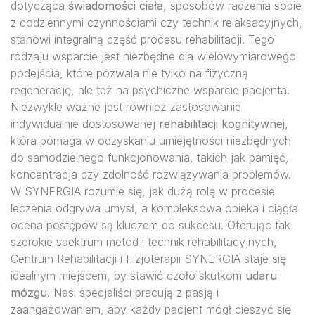
dotycząca
świadomości ciała
, sposobów radzenia sobie
z codziennymi czynnościami czy technik relaksacyjnych,
stanowi integralną część procesu rehabilitacji. Tego
rodzaju wsparcie jest niezbędne dla wielowymiarowego
podejścia, które pozwala nie tylko na fizyczną
regenerację, ale też na psychiczne wsparcie pacjenta.
Niezwykle ważne jest również zastosowanie
indywidualnie dostosowanej
rehabilitacji kognitywnej
,
która pomaga w odzyskaniu umiejętności niezbędnych
do samodzielnego funkcjonowania, takich jak pamięć,
koncentracja czy zdolność rozwiązywania problemów.
W SYNERGIA rozumie się, jak dużą rolę w procesie
leczenia odgrywa umysł, a kompleksowa opieka i ciągła
ocena postępów są kluczem do sukcesu. Oferując tak
szerokie spektrum metód i technik rehabilitacyjnych,
Centrum Rehabilitacji i Fizjoterapii SYNERGIA staje się
idealnym miejscem, by stawić czoło skutkom
udaru
mózgu
. Nasi specjaliści pracują z pasją i
zaangażowaniem, aby każdy pacjent mógł cieszyć się