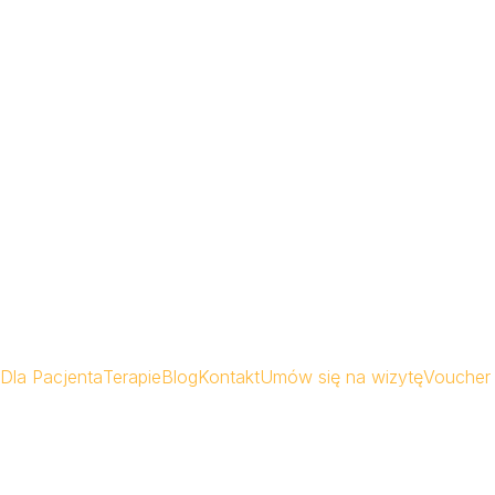
Dla Pacjenta
Terapie
Blog
Kontakt
Umów się na wizytę
Voucher