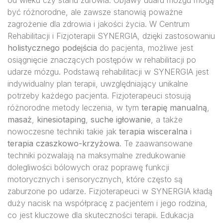
od wieku czy stanu zdrowia. Objawy udaru mózgu mogą
być różnorodne, ale zawsze stanowią poważne
zagrożenie dla zdrowia i jakości życia. W Centrum
Rehabilitacji i Fizjoterapii SYNERGIA, dzięki zastosowaniu
holistycznego podejścia
do pacjenta, możliwe jest
osiągnięcie znaczących postępów w rehabilitacji po
udarze mózgu. Podstawą rehabilitacji w SYNERGIA jest
indywidualny plan terapii, uwzględniający unikalne
potrzeby każdego pacjenta. Fizjoterapeuci stosują
różnorodne metody leczenia, w tym
terapię manualną
,
masaż
,
kinesiotaping
,
suche igłowanie
, a także
nowoczesne techniki takie jak
terapia wisceralna
i
terapia czaszkowo-krzyżowa
. Te zaawansowane
techniki pozwalają na maksymalne zredukowanie
dolegliwości bólowych oraz poprawę funkcji
motorycznych i sensorycznych, które często są
zaburzone po udarze. Fizjoterapeuci w SYNERGIA kładą
duży nacisk na współpracę z pacjentem i jego rodzina,
co jest kluczowe dla skuteczności terapii. Edukacja