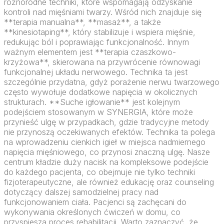
różnorodne techniki, które wspomagają odzyskanie
kontroli nad mięśniami twarzy. Wśród nich znajduje się
**terapia manualna**, **masaż**, a także
**kinesiotaping**, który stabilizuje i wspiera mięśnie,
redukując ból i poprawiając funkcjonalność. Innym
ważnym elementem jest **terapia czaszkowo-
krzyżowa**, skierowana na przywrócenie równowagi
funkcjonalnej układu nerwowego. Technika ta jest
szczególnie przydatna, gdyż porażenie nerwu twarzowego
często wywołuje dodatkowe napięcia w okolicznych
strukturach. **Suche igłowanie** jest kolejnym
podejściem stosowanym w SYNERGIA, które może
przynieść ulgę w przypadkach, gdzie tradycyjne metody
nie przynoszą oczekiwanych efektów. Technika ta polega
na wprowadzeniu cienkich igieł w miejsca nadmiernego
napięcia mięśniowego, co przynosi znaczną ulgę. Nasze
centrum kładzie duży nacisk na kompleksowe podejście
do każdego pacjenta, co obejmuje nie tylko techniki
fizjoterapeutyczne, ale również edukację oraz counseling
dotyczący dalszej samodzielnej pracy nad
funkcjonowaniem ciała. Pacjenci są zachęcani do
wykonywania określonych ćwiczeń w domu, co
przyspiesza proces rehabilitacji. Warto zaznaczyć, że