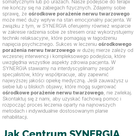
somatycznymi lub po urazach. Nasze podejście do terapii
nie kończy się na zabiegach fizycznych. Zdajemy sobie
sprawę, że
ośrodkowe porażenie nerwu twarzowego
może mieć duży wpływ na stan emocjonalny pacjenta. W
związku z tym, w SYNERGIA oferujemy również wsparcie
w zakresie radzenia sobie ze stresem oraz wykorzystujemy
techniki relaksacyjne, które pomagają w łagodzeniu
napięcia psychicznego. Sukces w leczeniu
ośrodkowego
porażenia nerwu twarzowego
w dużej mierze zależy od
wczesnej interwencji i kompleksowego podejścia, które
uwzględnia wszystkie aspekty zdrowia pacjenta. W
SYNERGIA stawiamy na interdyscyplinarny zespół
specjalistów, który współpracuje, aby zapewnić
najwyższej jakości opiekę medyczną. Jeśli zauważysz u
siebie lub u bliskich objawy, które mogą sugerować
ośrodkowe porażenie nerwu twarzowego
, nie zwlekaj.
Skontaktuj się z nami, aby uzyskać fachową pomoc i
rozpocząć proces leczenia oparty na najnowszych
metodach i indywidualnie dostosowanym planie
rehabilitacji.
Jak Centrum SYNERGIA