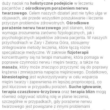
duży nacisk na
holistyczne podejście
w leczeniu
pacjentów z
ośrodkowym porażeniem nerwu
twarzowego
. Celem naszych działań jest nie tylko ulga w
objawach, ale przede wszystkim poszukiwanie i leczenie
przyczyn problemów zdrowotnych.
Ośrodkowe
porażenie nerwu twarzowego
jest stanem, który
wymaga zrozumienia zarówno fizjologicznych, jak i
psychologicznych aspektów zdrowia pacjenta. W naszych
przychodniach w Żary i Zielona Góra, stosujemy
zintegrowane metody leczenia, które łączą różne
specjalizacje medyczne. W zakresie
fizjoterapii
koncentrujemy się na terapii manualnej, która pomaga w
poprawie czynności nerwu i mięśni twarzy, a także na
masażu
, który może znacząco przyczynić się do poprawy
krążenia i zmniejszenia napięcia mięśniowego. Dodatkowo,
kinesiotaping
jest wykorzystywany w celu wsparcia
mięśni twarzy i zapewnienia im lepszej propriocepcji, co
jest kluczowe w przypadku porażeń.
Suche igłowanie
,
terapia czaszkowo-krzyżowa
oraz
terapia blizn
mogą
również odgrywać istotną rolę w planie leczenia,
szczególnie w przypadkach, gdy porażenie nerwu
twarzowego jest powiązane z innymi problemami