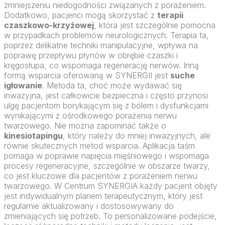
zmniejszeniu niedogodności związanych z porażeniem.
Dodatkowo, pacjenci mogą skorzystać z
terapii
czaszkowo-krzyżowej
, która jest szczególnie pomocna
w przypadkach problemów neurologicznych. Terapia ta,
poprzez delikatne techniki manipulacyjne, wpływa na
poprawę przepływu płynów w obrębie czaszki i
kręgosłupa, co wspomaga regenerację nerwów. Inną
formą wsparcia oferowaną w SYNERGII jest
suche
igłowanie
. Metoda ta, choć może wydawać się
inwazyjna, jest całkowicie bezpieczna i często przynosi
ulgę pacjentom borykającym się z bólem i dysfunkcjami
wynikającymi z ośrodkowego porażenia nerwu
twarzowego. Nie można zapominać także o
kinesiotapingu
, który należy do mniej inwazyjnych, ale
równie skutecznych metod wsparcia. Aplikacja taśm
pomaga w poprawie napięcia mięśniowego i wspomaga
procesy regeneracyjne, szczególnie w obszarze twarzy,
co jest kluczowe dla pacjentów z porażeniem nerwu
twarzowego. W Centrum SYNERGIA każdy pacjent objęty
jest indywidualnym planem terapeutycznym, który jest
regularnie aktualizowany i dostosowywany do
zmieniających się potrzeb. To personalizowane podejście,