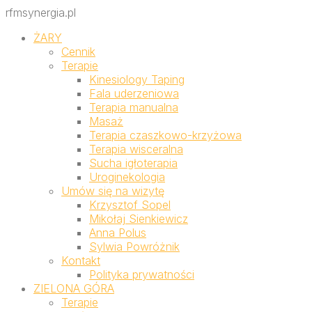
rfmsynergia.pl
ŻARY
Cennik
Terapie
Kinesiology Taping
Fala uderzeniowa
Terapia manualna
Masaż
Terapia czaszkowo-krzyżowa
Terapia wisceralna
Sucha igłoterapia
Uroginekologia
Umów się na wizytę
Krzysztof Sopel
Mikołaj Sienkiewicz
Anna Polus
Sylwia Powróżnik
Kontakt
Polityka prywatności
ZIELONA GÓRA
Terapie