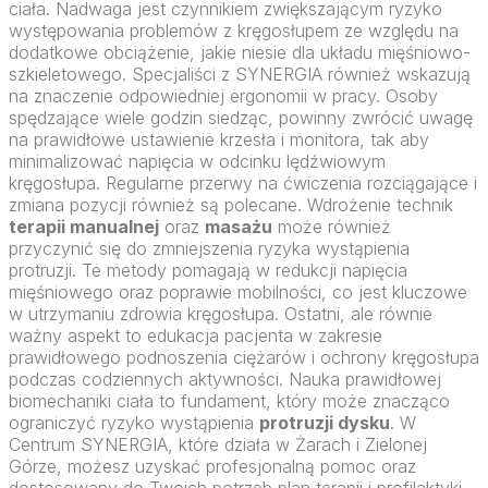
ciała. Nadwaga jest czynnikiem zwiększającym ryzyko
występowania problemów z kręgosłupem ze względu na
dodatkowe obciążenie, jakie niesie dla układu mięśniowo-
szkieletowego. Specjaliści z SYNERGIA również wskazują
na znaczenie odpowiedniej ergonomii w pracy. Osoby
spędzające wiele godzin siedząc, powinny zwrócić uwagę
na prawidłowe ustawienie krzesła i monitora, tak aby
minimalizować napięcia w odcinku lędźwiowym
kręgosłupa. Regularne przerwy na ćwiczenia rozciągające i
zmiana pozycji również są polecane. Wdrożenie technik
terapii manualnej
oraz
masażu
może również
przyczynić się do zmniejszenia ryzyka wystąpienia
protruzji. Te metody pomagają w redukcji napięcia
mięśniowego oraz poprawie mobilności, co jest kluczowe
w utrzymaniu zdrowia kręgosłupa. Ostatni, ale równie
ważny aspekt to edukacja pacjenta w zakresie
prawidłowego podnoszenia ciężarów i ochrony kręgosłupa
podczas codziennych aktywności. Nauka prawidłowej
biomechaniki ciała to fundament, który może znacząco
ograniczyć ryzyko wystąpienia
protruzji dysku
. W
Centrum SYNERGIA, które działa w Żarach i Zielonej
Górze, możesz uzyskać profesjonalną pomoc oraz