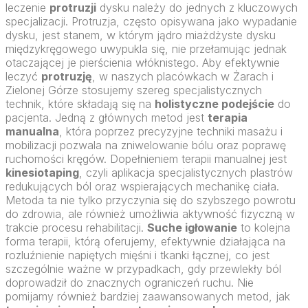
leczenie
protruzji
dysku należy do jednych z kluczowych
specjalizacji. Protruzja, często opisywana jako wypadanie
dysku, jest stanem, w którym jądro miażdżyste dysku
międzykręgowego uwypukla się, nie przełamując jednak
otaczającej je pierścienia włóknistego. Aby efektywnie
leczyć
protruzję
, w naszych placówkach w Żarach i
Zielonej Górze stosujemy szereg specjalistycznych
technik, które składają się na
holistyczne podejście
do
pacjenta. Jedną z głównych metod jest
terapia
manualna
, która poprzez precyzyjne techniki masażu i
mobilizacji pozwala na zniwelowanie bólu oraz poprawę
ruchomości kręgów. Dopełnieniem terapii manualnej jest
kinesiotaping
, czyli aplikacja specjalistycznych plastrów
redukujących ból oraz wspierających mechanikę ciała.
Metoda ta nie tylko przyczynia się do szybszego powrotu
do zdrowia, ale również umożliwia aktywność fizyczną w
trakcie procesu rehabilitacji.
Suche igłowanie
to kolejna
forma terapii, którą oferujemy, efektywnie działająca na
rozluźnienie napiętych mięśni i tkanki łącznej, co jest
szczególnie ważne w przypadkach, gdy przewlekły ból
doprowadził do znacznych ograniczeń ruchu. Nie
pomijamy również bardziej zaawansowanych metod, jak