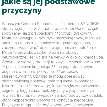
jakie są jej podstawowe
przyczyny
W naszym Centrum Rehabilitacji i Fizjoterapii SYNERGIA,
które znajduje się w Żarach oraz Zielonej Górze, często
spotykamy się z przypadkami **protruzji dysków**.
Protruzja występuje, gdy dysk międzykręgowy, który jest
strukturą amortyzującą między kręgami kręgosłupa,
zaczyna „wystawać” poza swoje normalne położenie.
Może to prowokować ból oraz inne objawy
neurologiczne, jeśli uciska na nerwy w okolicy kręgosłupa.
Główne przyczyny protruzji to zwykle czynniki związane z
**przeciążeniem kręgosłupa** lub jego stopniowym
degenerowaniem się w wyniku **procesów
starzeniowych**. Czynniki te mogą obejmować
nieodpowiednią postawę, brak regularnej aktywności
fizycznej, a także nadwagę, która zwiększa obciążenie na
segmenty kręgosłupa. Niekiedy przyczyną może być
również trauma, np. wypadek samochodowy czy upadek,
który bezpośrednio wpływa na kondycję kręgosłupa.
Przyczyny mogą także być zawodowe – obciążenie