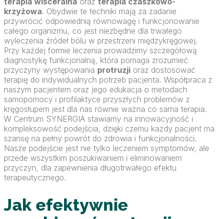
terapia wisceralna
oraz
terapia czaszkowo-
krzyżowa
. Obydwie te techniki mają za zadanie
przywrócić odpowiednią równowagę i funkcjonowanie
całego organizmu, co jest niezbędne dla trwałego
wyleczenia źródeł bólu w przestrzeni międzykręgowej.
Przy każdej formie leczenia prowadzimy szczegółową
diagnostykę funkcjonalną, która pomaga zrozumieć
przyczyny występowania
protruzji
oraz dostosować
terapię do indywidualnych potrzeb pacjenta. Współpraca z
naszym pacjentem oraz jego edukacja o metodach
samopomocy i profilaktyce przyszłych problemów z
kręgosłupem jest dla nas równie ważna co sama terapia.
W Centrum SYNERGIA stawiamy na innowacyjność i
kompleksowość podejścia, dzięki czemu każdy pacjent ma
szansę na pełny powrót do zdrowia i funkcjonalności.
Nasze podejście jest nie tylko leczeniem symptomów, ale
przede wszystkim poszukiwaniem i eliminowaniem
przyczyn, dla zapewnienia długotrwałego efektu
terapeutycznego.
Jak efektywnie