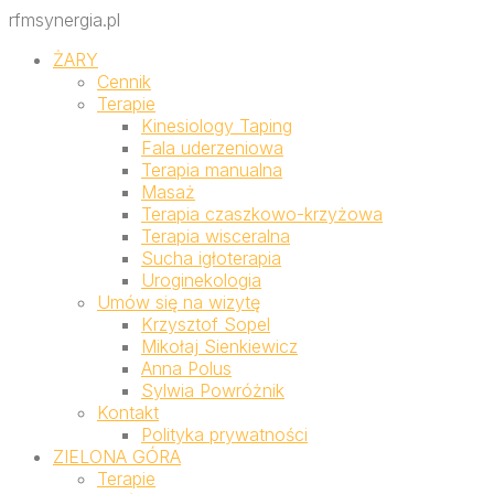
rfmsynergia.pl
ŻARY
Cennik
Terapie
Kinesiology Taping
Fala uderzeniowa
Terapia manualna
Masaż
Terapia czaszkowo-krzyżowa
Terapia wisceralna
Sucha igłoterapia
Uroginekologia
Umów się na wizytę
Krzysztof Sopel
Mikołaj Sienkiewicz
Anna Polus
Sylwia Powróżnik
Kontakt
Polityka prywatności
ZIELONA GÓRA
Terapie