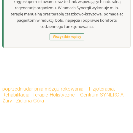
kręgosłupem i stawami oraz technik wspierających naturalną
regenerację organizmu. W ramach Synergii wykonuje m.in.
terapię manualną oraz terapię czaszkowo-krzyżową, pomagając
pacjentom w redukcji bólu, napięcia i poprawie komfortu
codziennego funkcjonowania.
Wszystkie wpisy
poprzedni
udar pnia mózgu rokowania – Fizjoterapia,
Rehabilitacja, Terapie Holistyczne – Centrum SYNERGIA –
Żary i Zielona Góra