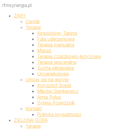
rfmsynergia.pl
ŻARY
Cennik
Terapie
Kinesiology Taping
Fala uderzeniowa
Terapia manualna
Masaż
Terapia czaszkowo-krzyżowa
Terapia wisceralna
Sucha igłoterapia
Uroginekologia
Umów się na wizytę
Krzysztof Sopel
Mikołaj Sienkiewicz
Anna Polus
Sylwia Powróżnik
Kontakt
Polityka prywatności
ZIELONA GÓRA
Terapie