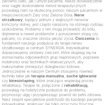
zarówno ciało, jak i umysł pacjenta. Nasze doświadczenie
oraz ciągłe doskonalenie metod terapeutycznych
pozwalają nam na skuteczną pomoc naszym pacjentom w
miejscowościach Żary oraz Zielona Góra.
Nerw
strzałkowy
, będący jednym z większych nerwów
kończyny dolnej, jest często narażony na różnego rodzaju
uszkodzenia. Problemy z nim mogą prowadzić do bólu,
drętwienia a nawet problemów z poruszaniem stopą czy
palcami, co znacznie obniża jakość życia.
Ćwiczenia
to
fundament naszego podejścia do terapii nerwu
strzałkowego w centrum SYNERGIA. Indywidualnie
dopasowujemy zestawy ćwiczeń, które skupiają się na
wzmacnianiu odpowiednich grup mięśniowych, poprawie
mobilności oraz technikach relaksacyjnych, aby
maksymalnie zmniejszyć dolegliwości bólowe.
Jednocześnie w naszym Centrum stosujemy również
techniki takie jak
terapia manualna
,
suche igłowanie
czy
kinesiotaping
, które znacząco wspierają proces
rehabilitacji. Terapie te, połączone z
rehabilitacją
,
pozwalają na holistyczne podejście do problemu,
przynosząc ulgę i przyspieszając powrót do pełni zdrowia.
Nasz zespół specjalistów podchodzi do każdego pacjenta
indywidualnie, analizując nie tylko przyczyny fizyczne