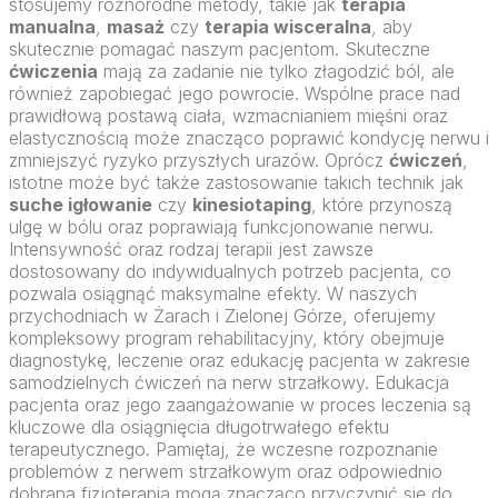
stosujemy różnorodne metody, takie jak
terapia
manualna
,
masaż
czy
terapia wisceralna
, aby
skutecznie pomagać naszym pacjentom. Skuteczne
ćwiczenia
mają za zadanie nie tylko złagodzić ból, ale
również zapobiegać jego powrocie. Wspólne prace nad
prawidłową postawą ciała, wzmacnianiem mięśni oraz
elastycznością może znacząco poprawić kondycję nerwu i
zmniejszyć ryzyko przyszłych urazów. Oprócz
ćwiczeń
,
istotne może być także zastosowanie takich technik jak
suche igłowanie
czy
kinesiotaping
, które przynoszą
ulgę w bólu oraz poprawiają funkcjonowanie nerwu.
Intensywność oraz rodzaj terapii jest zawsze
dostosowany do indywidualnych potrzeb pacjenta, co
pozwala osiągnąć maksymalne efekty. W naszych
przychodniach w Żarach i Zielonej Górze, oferujemy
kompleksowy program rehabilitacyjny, który obejmuje
diagnostykę, leczenie oraz edukację pacjenta w zakresie
samodzielnych ćwiczeń na nerw strzałkowy. Edukacja
pacjenta oraz jego zaangażowanie w proces leczenia są
kluczowe dla osiągnięcia długotrwałego efektu
terapeutycznego. Pamiętaj, że wczesne rozpoznanie
problemów z nerwem strzałkowym oraz odpowiednio
dobrana fizjoterapia mogą znacząco przyczynić się do