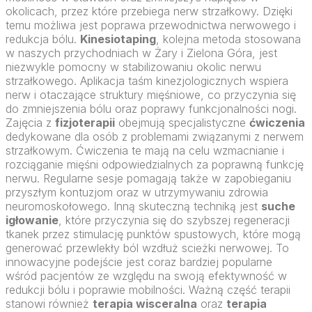
okolicach, przez które przebiega nerw strzałkowy. Dzięki
temu możliwa jest poprawa przewodnictwa nerwowego i
redukcja bólu.
Kinesiotaping
, kolejna metoda stosowana
w naszych przychodniach w Żary i Zielona Góra, jest
niezwykle pomocny w stabilizowaniu okolic nerwu
strzałkowego. Aplikacja taśm kinezjologicznych wspiera
nerw i otaczające struktury mięśniowe, co przyczynia się
do zmniejszenia bólu oraz poprawy funkcjonalności nogi.
Zajęcia z
fizjoterapii
obejmują specjalistyczne
ćwiczenia
dedykowane dla osób z problemami związanymi z nerwem
strzałkowym. Ćwiczenia te mają na celu wzmacnianie i
rozciąganie mięśni odpowiedzialnych za poprawną funkcję
nerwu. Regularne sesje pomagają także w zapobieganiu
przyszłym kontuzjom oraz w utrzymywaniu zdrowia
neuromoskołowego. Inną skuteczną techniką jest
suche
igłowanie
, które przyczynia się do szybszej regeneracji
tkanek przez stimulację punktów spustowych, które mogą
generować przewlekły ból wzdłuż scieżki nerwowej. To
innowacyjne podejście jest coraz bardziej popularne
wśród pacjentów ze względu na swoją efektywność w
redukcji bólu i poprawie mobilności. Ważną część terapii
stanowi również
terapia wisceralna
oraz
terapia