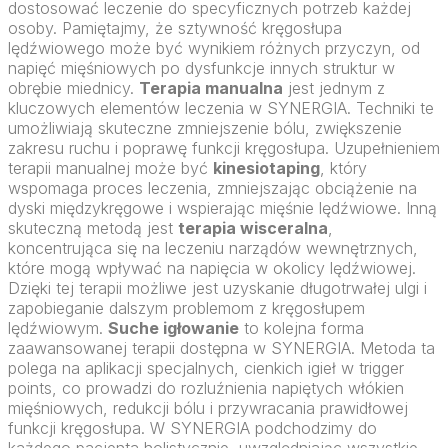
dostosować leczenie do specyficznych potrzeb każdej
osoby. Pamiętajmy, że sztywność kręgosłupa
lędźwiowego może być wynikiem różnych przyczyn, od
napięć mięśniowych po dysfunkcje innych struktur w
obrębie miednicy.
Terapia manualna
jest jednym z
kluczowych elementów leczenia w SYNERGIA. Techniki te
umożliwiają skuteczne zmniejszenie bólu, zwiększenie
zakresu ruchu i poprawę funkcji kręgosłupa. Uzupełnieniem
terapii manualnej może być
kinesiotaping
, który
wspomaga proces leczenia, zmniejszając obciążenie na
dyski międzykręgowe i wspierając mięśnie lędźwiowe. Inną
skuteczną metodą jest
terapia wisceralna
,
koncentrująca się na leczeniu narządów wewnętrznych,
które mogą wpływać na napięcia w okolicy lędźwiowej.
Dzięki tej terapii możliwe jest uzyskanie długotrwałej ulgi i
zapobieganie dalszym problemom z kręgosłupem
lędźwiowym.
Suche igłowanie
to kolejna forma
zaawansowanej terapii dostępna w SYNERGIA. Metoda ta
polega na aplikacji specjalnych, cienkich igieł w trigger
points, co prowadzi do rozluźnienia napiętych włókien
mięśniowych, redukcji bólu i przywracania prawidłowej
funkcji kręgosłupa. W SYNERGIA podchodzimy do