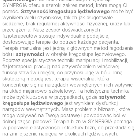
SYNERGIA oferuje szeroki zakres metod, które mogą Ci
pomóc.
Sztywność kręgosłupa lędźwiowego
może być
wynikiem wielu czynników, takich jak długotrwałe
siedzenie, brak regularnej aktywności fizycznej, urazy lub
przeciążenia. Nasz zespół doświadczonych
fizjoterapeutów stosuje indywidualne podejście,
dostosowując terapie do potrzeb każdego pacjenta.
Terapia manualna jest jedną z głównych metod łagodzenia
bólu i
sztywności
w obrębie kręgosłupa lędźwiowego.
Poprzez specjalistyczne techniki manipulacji i mobilizacji,
fizjoterapeuci pracują nad przywróceniem właściwej
funkcji stawów i mięśni, co przynosi ulgę w bólu. Inną
skuteczną metodą jest terapia wisceralna, która
koncentruje się na narządach wewnętrznych i ich wpływie
na układ mięśniowo-szkieletowy. Ta holistyczna technika
może być kluczowa w przypadkach, gdzie
sztywność
kręgosłupa lędźwiowego
jest wynikiem dysfunkcji
narządów wewnętrznych. Masz problem z bliznami, które
mogą wpływać na Twoją postawę i powodować ból w
dolnej części pleców? Terapia blizn w SYNERGIA pomaga
w poprawie elastyczności i struktury blizn, co przekłada się
na zmniejszenie napięcia w okolicach lędźwiowych.