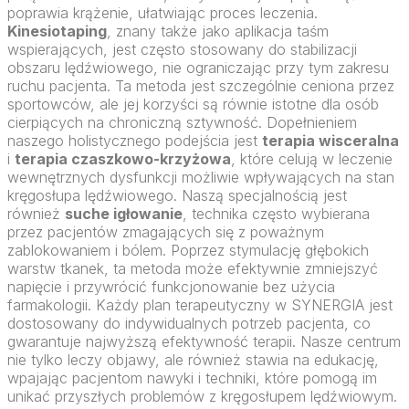
poprawia krążenie, ułatwiając proces leczenia.
Kinesiotaping
, znany także jako aplikacja taśm
wspierających, jest często stosowany do stabilizacji
obszaru lędźwiowego, nie ograniczając przy tym zakresu
ruchu pacjenta. Ta metoda jest szczególnie ceniona przez
sportowców, ale jej korzyści są równie istotne dla osób
cierpiących na chroniczną sztywność. Dopełnieniem
naszego holistycznego podejścia jest
terapia wisceralna
i
terapia czaszkowo-krzyżowa
, które celują w leczenie
wewnętrznych dysfunkcji możliwie wpływających na stan
kręgosłupa lędźwiowego. Naszą specjalnością jest
również
suche igłowanie
, technika często wybierana
przez pacjentów zmagających się z poważnym
zablokowaniem i bólem. Poprzez stymulację głębokich
warstw tkanek, ta metoda może efektywnie zmniejszyć
napięcie i przywrócić funkcjonowanie bez użycia
farmakologii. Każdy plan terapeutyczny w SYNERGIA jest
dostosowany do indywidualnych potrzeb pacjenta, co
gwarantuje najwyższą efektywność terapii. Nasze centrum
nie tylko leczy objawy, ale również stawia na edukację,
wpajając pacjentom nawyki i techniki, które pomogą im
unikać przyszłych problemów z kręgosłupem lędźwiowym.