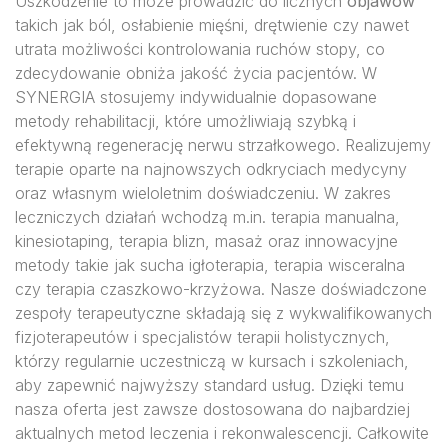
Uszkodzenie to może prowadzić do licznych
objawów
takich jak ból, osłabienie mięśni, drętwienie czy nawet
utrata możliwości kontrolowania ruchów stopy, co
zdecydowanie obniża jakość życia pacjentów. W
SYNERGIA stosujemy indywidualnie dopasowane
metody rehabilitacji, które umożliwiają szybką i
efektywną regenerację nerwu strzałkowego. Realizujemy
terapie oparte na najnowszych odkryciach medycyny
oraz własnym wieloletnim doświadczeniu. W zakres
leczniczych działań wchodzą m.in. terapia manualna,
kinesiotaping, terapia blizn, masaż oraz innowacyjne
metody takie jak sucha igłoterapia, terapia wisceralna
czy terapia czaszkowo-krzyżowa. Nasze doświadczone
zespoły terapeutyczne składają się z wykwalifikowanych
fizjoterapeutów i specjalistów terapii holistycznych,
którzy regularnie uczestniczą w kursach i szkoleniach,
aby zapewnić najwyższy standard usług. Dzięki temu
nasza oferta jest zawsze dostosowana do najbardziej
aktualnych metod leczenia i rekonwalescencji. Całkowite