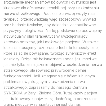
zrozumienie mechanizmów bólowych i dysfunkcji jest
kluczowe dla efektywnej rehabilitacji przy
uszkodzeniu
nerwu strzałkowego
. Podczas pierwszej wizyty nasi
terapeuci przeprowadzają więc szczegółowy wywiad
oraz badanie fizykalne, aby dokładnie zidentyfikować
przyczyny dolegliwości. Na tej podstawie opracowujemy
indywidualny plan terapeutyczny uwzględniający
zarówno potrzeby, jak i możliwości pacjenta. W trakcie
leczenia stosujemy różnorodne techniki terapeutyczne,
które są ściśle powiązane, tworząc synergiczny efekt
leczniczy. Dzięki tak holistycznemu podejściu możliwe
jest nie tylko zmniejszenie
objawów uszkodzenia nerwu
strzałkowego
, ale również przywrócenie pełnej
funkcjonalności. Jeśli zmagasz się z bólem lub innymi
problemami wynikającymi z uszkodzenia nerwu
strzałkowego, zapraszamy do naszego Centrum
SYNERGIA w Żary i Zielona Góra. Tutaj każdy pacjent
jest traktowany z największą dbałością, a poszerzanie
granic medycyny rehabilitacyjnej jest dla nas