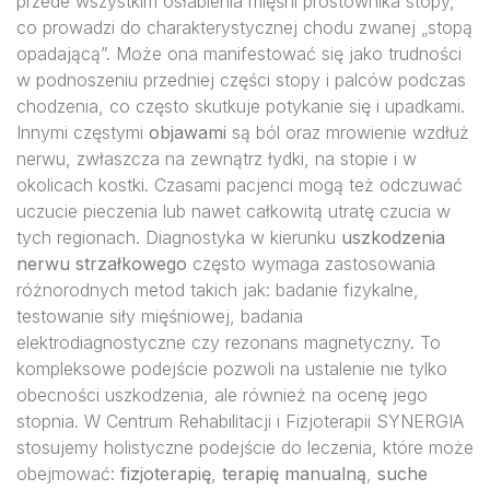
przede wszystkim osłabienia mięśni prostownika stopy,
co prowadzi do charakterystycznej chodu zwanej „stopą
opadającą”. Może ona manifestować się jako trudności
w podnoszeniu przedniej części stopy i palców podczas
chodzenia, co często skutkuje potykanie się i upadkami.
Innymi częstymi
objawami
są ból oraz mrowienie wzdłuż
nerwu, zwłaszcza na zewnątrz łydki, na stopie i w
okolicach kostki. Czasami pacjenci mogą też odczuwać
uczucie pieczenia lub nawet całkowitą utratę czucia w
tych regionach. Diagnostyka w kierunku
uszkodzenia
nerwu strzałkowego
często wymaga zastosowania
różnorodnych metod takich jak: badanie fizykalne,
testowanie siły mięśniowej, badania
elektrodiagnostyczne czy rezonans magnetyczny. To
kompleksowe podejście pozwoli na ustalenie nie tylko
obecności uszkodzenia, ale również na ocenę jego
stopnia. W Centrum Rehabilitacji i Fizjoterapii SYNERGIA
stosujemy holistyczne podejście do leczenia, które może
obejmować:
fizjoterapię
,
terapię manualną
,
suche