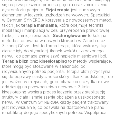
się na przyspieszeniu procesu gojenia oraz zmniejszeniu
dyskomfortu pacjenta.
Fizjoterapia
jest kluczowym
elementem w leczeniu uszkodzeń nerwowych. Specjaliści
w Centrum SYNERGIA korzystają z nowoczesnych metod,
takich jak
terapia manualna
, która obejmuje techniki
mobilizacji i manipulacji w celu przywrócenia prawidłowej
funkcji i zmniejszenia bólu.
Suche igłowanie
to kolejna
metoda stosowana w naszych klinikach w Żarach oraz
Zielonej Górze. Jest to forma terapii, która wykorzystuje
cienkie igły do stymulacji tkanek wokół uszkodzonego
nerwu, co pomaga zmniejszyć napięcie mięśniowe i ból.
Terapia blizn
oraz
kinesiotaping
to metody wspierające,
które mogą być stosowane w zależności od
indywidualnych potrzeb pacjenta. Terapia blizn przyczynia
się do poprawy elastyczności skóry i tkanki podskórnej, co
jest ważne w miejscach, gdzie blizna lub urazy tkankowe
oddziałują na przewodnictwo nerwowe. Z kolei
kinesiotaping wspiera proces leczenia przez stabilizację
struktury ciała i zmniejszenie obciążenia uszkodzonego
nerwu. W Centrum SYNERGIA każdy pacjent traktowany
jest indywidualnie, co pozwala na dostosowanie planu
rehabilitacji do jego specyficznych potrzeb. Współpraca