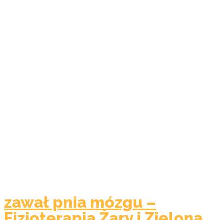
zawał pnia mózgu –
Fizjoterapia Żary i Zielona