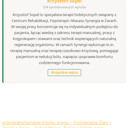
Krzysztof Sopel
534 opublikowanych wpisów
Krzysztof Sopel to specjalista terapii holistycznych związany z
Centrum Rehabilitacji, Fizjoterapii i Masażu Synergia w Żarach.
W swojej pracy koncentruje się na indywidualnym podejściu do
pacjenta, łącząc wiedzę z zakresu terapii manualnej, pracy z
kręgosłupem i stawami oraz technik wspierających naturalną
regenerację organizmu. W ramach Synergii wykonuje m.in.
terapię manualną oraz terapię czaszkowo-krzyżową, pomagając
pacjentom w redukcji bólu, napięcia i poprawie komfortu
codziennego funkcjonowania.
Wszystkie wpisy
poprzedni
złamanie trzonu kręgu – Fizjoterapia Żary i