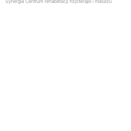
Synergia Centrum rehabilitacji fizjoterapii i masażu