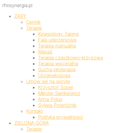
rfmsynergia.pl
ŻARY
Cennik
Terapie
Kinesiology Taping
Fala uderzeniowa
Terapia manualna
Masaż
Terapia czaszkowo-krzyżowa
Terapia wisceralna
Sucha igłoterapia
Uroginekologia
Umów się na wizytę
Krzysztof Sopel
Mikołaj Sienkiewicz
Anna Polus
Sylwia Powróżnik
Kontakt
Polityka prywatności
ZIELONA GÓRA
Terapie