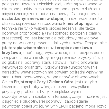
polega na używaniu cienkich igieł, które są wkłuwane w
określone punkty mięśniowe, co pomaga w rozluźnieniu
mięśni i zmniejszeniu ucisku na nerwy. Dla pacjentów z
uszkodzonym nerwem w stopie
, bardzo ważne może
okazać się również zastosowanie
kinesiotapingu
. Ta
technika nie tylko wspiera proces leczenia, ale także
poprawia propriocepcję (świadomość położenia ciała w
przestrzeni), co jest istotne dla odbudowy prawidłowej
pracy nerwu oraz prewencji dalszych urazów. Terapie takie
jak
terapia wisceralna
oraz
terapia czaszkowo-
krzyżowa
, choć mogą wydawać się mniej bezpośrednio
związane z nerwami stopy, mogą również przyczynić się
do globalnej poprawy stanu zdrowia i funkcjonowania
nerwowego organizmu. Odpowiednie funkcjonowanie
narządów wewnętrznych ma bowiem pośredni wpływ na
stan układu nerwowego, w tym nerwów obwodowych.
Celem
Fizjoterapii Żary i Zielona Góra
jest nie tylko
leczenie samych objawów, ale przede wszystkim
przyczyny problemu. Dzięki kompleksowym i
skoordynowanym działaniom terapeutycznym możliwe jest
osiągnięcie długotrwałej poprawy i zapobieganie
powrotom dolegliwości. W SYNERGII pacjenci mogą liczyć