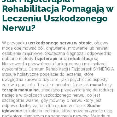
Rehabilitacja Pomagają w
Leczeniu Uszkodzonego
Nerwu?
W przypadku
uszkodzonego nerwu w stopie
, objawy
mogą obejmować ból, drętwienie, mrowienie lub nawet
osłabienie mięśniowe. Skuteczna diagnoza i odpowiednio
dobrane metody
fizjoterapii
oraz
rehabilitacji
są
kluczowe dla przywrócenia funkcji nerwu i minimalizacji
dyskomfortu. Centrum Rehabilitacji i Fizjoterapii SYNERGIA
stosuje holistyczne podejście do leczenia, które
uwzględnia zarówno fizyczne, jak i psychiczne aspekty
zdrowia pacjenta. Terapie manualne, takie jak
masaż
czy
terapia manualna
, znacząco przyczyniają się do redukcji
napięcia w okolicach uszkodzonego nerwu, co jest
szczególnie ważne, gdy mówimy o nerwu ktory jest
odpowiedzialny za ruch lub czucie w stopie.
Suche
igłowanie
to kolejna technika, która może przynieść ulgę
pacjentom cierpiącym na schorzenia nerwów. Metoda ta