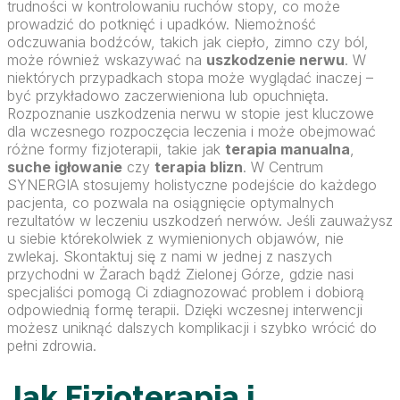
trudności w kontrolowaniu ruchów stopy, co może
prowadzić do potknięć i upadków. Niemożność
odczuwania bodźców, takich jak ciepło, zimno czy ból,
może również wskazywać na
uszkodzenie nerwu
. W
niektórych przypadkach stopa może wyglądać inaczej –
być przykładowo zaczerwieniona lub opuchnięta.
Rozpoznanie uszkodzenia nerwu w stopie jest kluczowe
dla wczesnego rozpoczęcia leczenia i może obejmować
różne formy fizjoterapii, takie jak
terapia manualna
,
suche igłowanie
czy
terapia blizn
. W Centrum
SYNERGIA stosujemy holistyczne podejście do każdego
pacjenta, co pozwala na osiągnięcie optymalnych
rezultatów w leczeniu uszkodzeń nerwów. Jeśli zauważysz
u siebie którekolwiek z wymienionych objawów, nie
zwlekaj. Skontaktuj się z nami w jednej z naszych
przychodni w Żarach bądź Zielonej Górze, gdzie nasi
specjaliści pomogą Ci zdiagnozować problem i dobiorą
odpowiednią formę terapii. Dzięki wczesnej interwencji
możesz uniknąć dalszych komplikacji i szybko wrócić do
pełni zdrowia.
Jak Fizjoterapia i