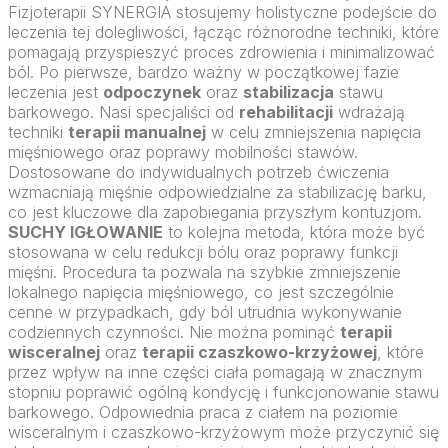
Fizjoterapii SYNERGIA stosujemy holistyczne podejście do
leczenia tej dolegliwości, łącząc różnorodne techniki, które
pomagają przyspieszyć proces zdrowienia i minimalizować
ból. Po pierwsze, bardzo ważny w początkowej fazie
leczenia jest
odpoczynek
oraz
stabilizacja
stawu
barkowego. Nasi specjaliści od
rehabilitacji
wdrażają
techniki
terapii manualnej
w celu zmniejszenia napięcia
mięśniowego oraz poprawy mobilności stawów.
Dostosowane do indywidualnych potrzeb ćwiczenia
wzmacniają mięśnie odpowiedzialne za stabilizację barku,
co jest kluczowe dla zapobiegania przyszłym kontuzjom.
SUCHY IGŁOWANIE
to kolejna metoda, która może być
stosowana w celu redukcji bólu oraz poprawy funkcji
mięśni. Procedura ta pozwala na szybkie zmniejszenie
lokalnego napięcia mięśniowego, co jest szczególnie
cenne w przypadkach, gdy ból utrudnia wykonywanie
codziennych czynności. Nie można pominąć
terapii
wisceralnej
oraz
terapii czaszkowo-krzyżowej
, które
przez wpływ na inne części ciała pomagają w znacznym
stopniu poprawić ogólną kondycję i funkcjonowanie stawu
barkowego. Odpowiednia praca z ciałem na poziomie
wisceralnym i czaszkowo-krzyżowym może przyczynić się