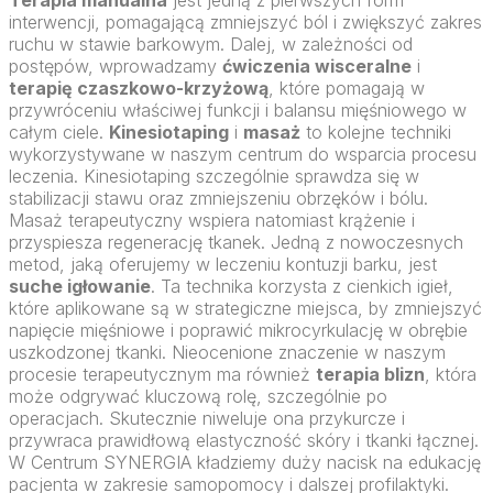
Terapia manualna
jest jedną z pierwszych form
interwencji, pomagającą zmniejszyć ból i zwiększyć zakres
ruchu w stawie barkowym. Dalej, w zależności od
postępów, wprowadzamy
ćwiczenia wisceralne
i
terapię czaszkowo-krzyżową
, które pomagają w
przywróceniu właściwej funkcji i balansu mięśniowego w
całym ciele.
Kinesiotaping
i
masaż
to kolejne techniki
wykorzystywane w naszym centrum do wsparcia procesu
leczenia. Kinesiotaping szczególnie sprawdza się w
stabilizacji stawu oraz zmniejszeniu obrzęków i bólu.
Masaż terapeutyczny wspiera natomiast krążenie i
przyspiesza regenerację tkanek. Jedną z nowoczesnych
metod, jaką oferujemy w leczeniu kontuzji barku, jest
suche igłowanie
. Ta technika korzysta z cienkich igieł,
które aplikowane są w strategiczne miejsca, by zmniejszyć
napięcie mięśniowe i poprawić mikrocyrkulację w obrębie
uszkodzonej tkanki. Nieocenione znaczenie w naszym
procesie terapeutycznym ma również
terapia blizn
, która
może odgrywać kluczową rolę, szczególnie po
operacjach. Skutecznie niweluje ona przykurcze i
przywraca prawidłową elastyczność skóry i tkanki łącznej.
W Centrum SYNERGIA kładziemy duży nacisk na edukację
pacjenta w zakresie samopomocy i dalszej profilaktyki.