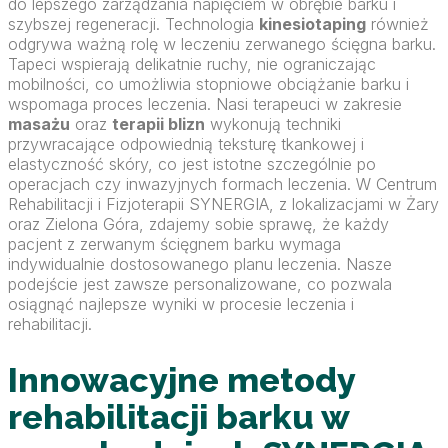
do lepszego zarządzania napięciem w obrębie barku i
szybszej regeneracji. Technologia
kinesiotaping
również
odgrywa ważną rolę w leczeniu zerwanego ścięgna barku.
Tapeci wspierają delikatnie ruchy, nie ograniczając
mobilności, co umożliwia stopniowe obciążanie barku i
wspomaga proces leczenia. Nasi terapeuci w zakresie
masażu
oraz
terapii blizn
wykonują techniki
przywracające odpowiednią teksturę tkankowej i
elastyczność skóry, co jest istotne szczególnie po
operacjach czy inwazyjnych formach leczenia. W Centrum
Rehabilitacji i Fizjoterapii SYNERGIA, z lokalizacjami w Żary
oraz Zielona Góra, zdajemy sobie sprawę, że każdy
pacjent z zerwanym ścięgnem barku wymaga
indywidualnie dostosowanego planu leczenia. Nasze
podejście jest zawsze personalizowane, co pozwala
osiągnąć najlepsze wyniki w procesie leczenia i
rehabilitacji.
Innowacyjne metody
rehabilitacji barku w