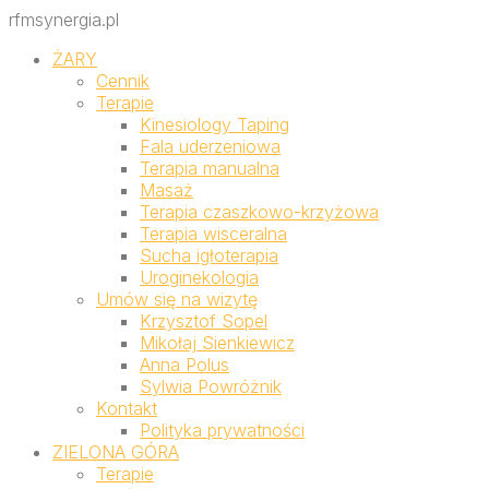
rfmsynergia.pl
ŻARY
Cennik
Terapie
Kinesiology Taping
Fala uderzeniowa
Terapia manualna
Masaż
Terapia czaszkowo-krzyżowa
Terapia wisceralna
Sucha igłoterapia
Uroginekologia
Umów się na wizytę
Krzysztof Sopel
Mikołaj Sienkiewicz
Anna Polus
Sylwia Powróżnik
Kontakt
Polityka prywatności
ZIELONA GÓRA
Terapie