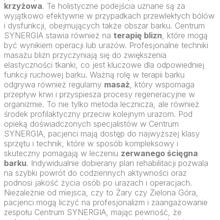
krzyżowa
. Te holistyczne podejścia uznane są za
wyjątkowo efektywne w przypadkach przewlekłych bólów
i dysfunkcji, obejmujących także obszar barku. Centrum
SYNERGIA stawia również na
terapię blizn
, które mogą
być wynikiem operacji lub urazów. Profesjonalne techniki
masażu blizn przyczyniają się do zwiększenia
elastyczności tkanki, co jest kluczowe dla odpowiedniej
funkcji ruchowej barku. Ważną rolę w terapii barku
odgrywa również regularny
masaż
, który wspomaga
przepływ krwi i przyspiesza procesy regeneracyjne w
organizmie. To nie tylko metoda lecznicza, ale również
środek profilaktyczny przeciw kolejnym urazom. Pod
opieką doświadczonych specjalistów w Centrum
SYNERGIA, pacjenci mają dostęp do najwyższej klasy
sprzętu i technik, które w sposób kompleksowy i
skuteczny pomagają w leczeniu
zerwanego ścięgna
barku
. Indywidualnie dobierany plan rehabilitacji pozwala
na szybki powrót do codziennych aktywności oraz
podnosi jakość życia osób po urazach i operacjach.
Niezależnie od miejsca, czy to Żary czy Zielona Góra,
pacjenci mogą liczyć na profesjonalizm i zaangażowanie
zespołu Centrum SYNERGIA, mając pewność, że