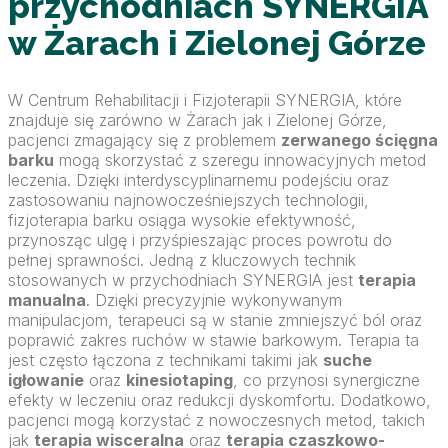
przychodniach SYNERGIA
w Żarach i Zielonej Górze
W Centrum Rehabilitacji i Fizjoterapii SYNERGIA, które
znajduje się zarówno w Żarach jak i Zielonej Górze,
pacjenci zmagający się z problemem
zerwanego ścięgna
barku
mogą skorzystać z szeregu innowacyjnych metod
leczenia. Dzięki interdyscyplinarnemu podejściu oraz
zastosowaniu najnowocześniejszych technologii,
fizjoterapia barku osiąga wysokie efektywność,
przynosząc ulgę i przyśpieszając proces powrotu do
pełnej sprawności. Jedną z kluczowych technik
stosowanych w przychodniach SYNERGIA jest
terapia
manualna
. Dzięki precyzyjnie wykonywanym
manipulacjom, terapeuci są w stanie zmniejszyć ból oraz
poprawić zakres ruchów w stawie barkowym. Terapia ta
jest często łączona z technikami takimi jak
suche
igłowanie
oraz
kinesiotaping
, co przynosi synergiczne
efekty w leczeniu oraz redukcji dyskomfortu. Dodatkowo,
pacjenci mogą korzystać z nowoczesnych metod, takich
jak
terapia wisceralna
oraz
terapia czaszkowo-