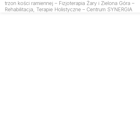
trzon kości ramiennej – Fizjoterapia Żary i Zielona Góra –
rfmsynergia.pl
Rehabilitacja, Terapie Holistyczne – Centrum SYNERGIA
SEARCH IN: