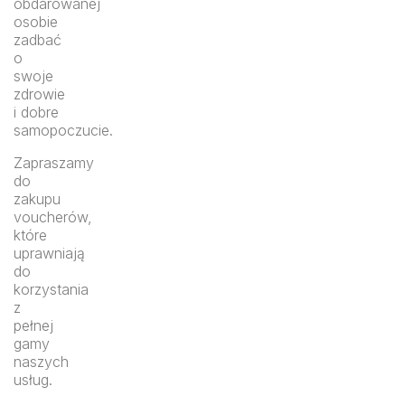
obdarowanej
osobie
zadbać
o
swoje
zdrowie
i dobre
samopoczucie.
Zapraszamy
do
zakupu
voucherów,
które
uprawniają
do
korzystania
z
pełnej
gamy
naszych
usług.