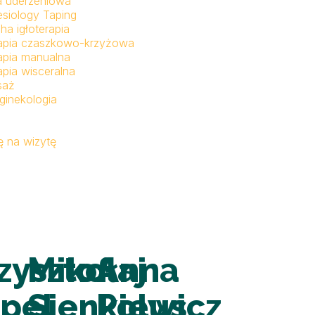
a uderzeniowa
esiology Taping
ha igłoterapia
apia czaszkowo-krzyżowa
apia manualna
apia wisceralna
saż
ginekologia
 na wizytę
zysztof
Mikołaj
Anna
pel
Sienkiewicz
Polus