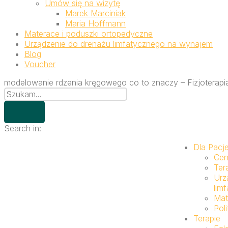
Umów się na wizytę
Marek Marciniak
Maria Hoffmann
Materace i poduszki ortopedyczne
Urządzenie do drenażu limfatycznego na wynajem
Blog
Voucher
modelowanie rdzenia kręgowego co to znaczy – Fizjoterapia
Search in:
Dla Pacj
Cen
Ter
Urz
lim
Mat
Pol
Terapie