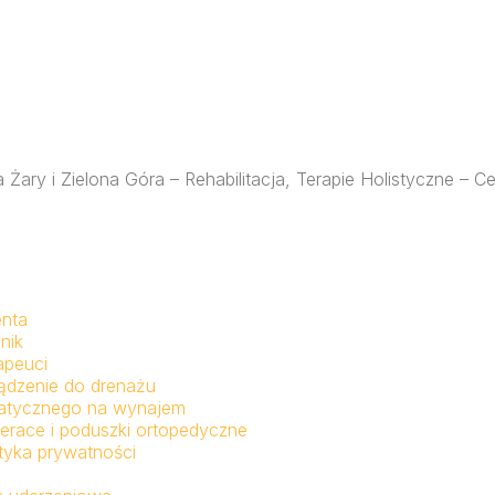
 Żary i Zielona Góra – Rehabilitacja, Terapie Holistyczne –
enta
nik
apeuci
ądzenie do drenażu
fatycznego na wynajem
erace i poduszki ortopedyczne
ityka prywatności