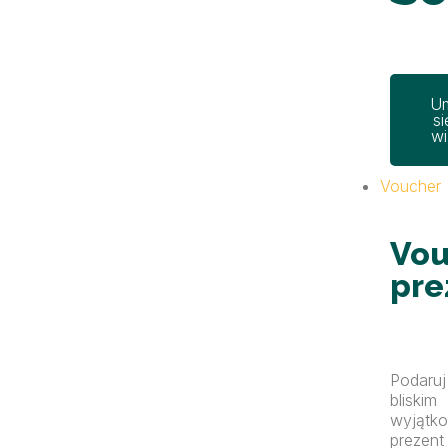
U
si
wi
Voucher
Vou
pre
Podaruj
bliskim
wyjątk
prezent