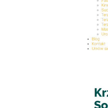
Fal
Kin
Suc
Ter
Ter
Ter
Ma
Uro
Blog
Kontakt
Umów się
Kr
So