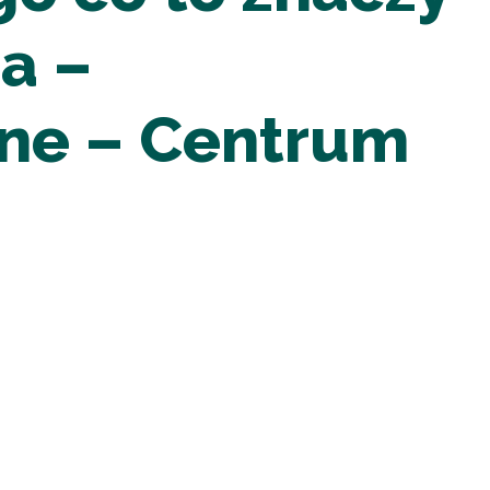
ra –
czne – Centrum