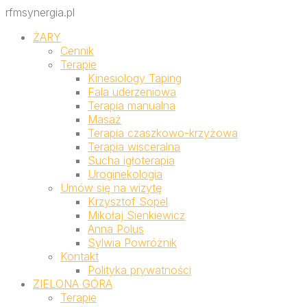
rfmsynergia.pl
ŻARY
Cennik
Terapie
Kinesiology Taping
Fala uderzeniowa
Terapia manualna
Masaż
Terapia czaszkowo-krzyżowa
Terapia wisceralna
Sucha igłoterapia
Uroginekologia
Umów się na wizytę
Krzysztof Sopel
Mikołaj Sienkiewicz
Anna Polus
Sylwia Powróżnik
Kontakt
Polityka prywatności
ZIELONA GÓRA
Terapie