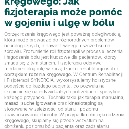
kręgowego: Jak
fizjoterapia może pomóc
w gojeniu i ulgę w bólu
Obrzęk rdzenia kręgowego jest poważną dolegliwością,
która może prowadzić do różnorodnych problemów
neurologicznych, a nawet trwałego uszczerbku na
zdrowiu. Zrozumienie roli
fizjoterapii
w procesie leczenia
i łagodzenia bólu jest kluczowe dla pacjentów, którzy
zmaga się z tym stanem. Fizjoterapia odgrywa
fundamentalną rolę w zarządzaniu i rehabilitacji osób z
obrzękiem rdzenia kręgowego
. W Centrum Rehabilitacji
i Fizjoterapii SYNERGIA, wykorzystujemy holistyczne
podejście do każdego pacjenta, co pozwala na
skupienie się na indywidualnych potrzebach i specyfice
każdego przypadku. Techniki takie jak
terapia manualna
,
masaż
,
suche igłowanie
oraz
kinesiotaping
są
stosowane w zależności od stanu i poziomu
zaawansowania choroby. W przypadku
obrzęku rdzenia
kręgowego
, skupiamy się przede wszystkim na
obniżeniu poziomu bólu pacjenta oraz zadziałaniu