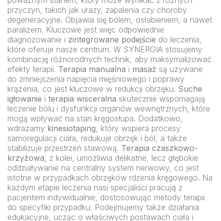
poważnym stanem, który może wynikać z różnych
przyczyn, takich jak urazy, zapalenia czy choroby
degeneracyjne. Objawia się bólem, osłabieniem, a nawet
paraliżem. Kluczowe jest więc odpowiednie
diagnozowanie i
zintegrowane podejście
do leczenia,
które oferuje nasze centrum. W SYNERGIA stosujemy
kombinację różnorodnych technik, aby maksymalizować
efekty terapii.
Terapia manualna
i
masaż
są używane
do zmniejszenia napięcia mięśniowego i poprawy
krążenia, co jest kluczowe w redukcji obrzęku.
Suche
igłowanie
i
terapia wisceralna
skutecznie wspomagają
leczenie bólu i dysfunkcji organów wewnętrznych, które
mogą wpływać na stan kręgosłupa. Dodatkowo,
wdrażamy
kinesiotaping
, który wspiera procesy
samoregulacji ciała, redukuje obrzęk i ból, a także
stabilizuje przestrzeń stawową.
Terapia czaszkowo-
krzyżowa
, z kolei, umożliwia delikatne, lecz głębokie
oddziaływanie na centralny system nerwowy, co jest
istotne w przypadkach obrzęków rdzenia kręgowego. Na
każdym etapie leczenia nasi specjaliści pracują z
pacjentem indywidualnie, dostosowując metody terapii
do specyfiki przypadku. Podejmujemy także działania
edukacyjne, ucząc o właściwych postawach ciała i