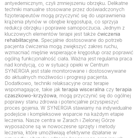
antyedemicznym, czyli zmniejszeniu obrzęku. Delikatne
techniki manualne stosowane przez doświadczonych
fizjoterapeutów mogą przyczynić się do usprawnienia
krążenia płynów w obrębie kręgosłupa, co sprzyja
redukcji obrzęku i poprawie samopoczucia. Jednym z
kluczowych elementów terapii jest także
ćwiczenia
rehabilitacyjne
. Specjalnie dostosowane do potrzeb
pacjenta ćwiczenia mogą zwiększyć zakres ruchu,
wzmacniać mięśnie wspierające kręgosłup oraz poprawić
ogólną funkcjonalność ciała. Ważna jest regularna praca
nad kondycją, co w sytuacji opieki w Centrum
SYNERGIA jest stale monitorowane i dostosowywane
do aktualnych możliwości i progresji pacjenta.
Dodatkowo, techniki relaksacyjne oraz terapie
wspomagające, takie jak
terapia wisceralna
czy
terapia
czaszkowo-krzyżowa
, mogą przyczynić się do ogólnej
poprawy stanu zdrowia i potencjalnie przyspieszyć
proces gojenia. W SYNERGIA stawiamy na indywidualne
podejście i kompleksowe wsparcie na każdym etapie
leczenia. Nasze centra w Żarach i Zielonej Górze
wyposażone są w nowoczesne sprzęty i metody
leczenia, które umożliwiają efektywne działanie w