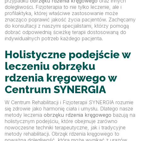
przypadku
obrzęku rdzenia kręgowego
oraz innych
dolegliwości. Fizjoterapia to nie tylko leczenie, ale i
profilaktyka, której właściwe zastosowanie może
znacząco poprawić jakość życia pacjentów. Zachęcamy
do konsultacji z naszymi specjalistami, którzy pomogą
dobrać odpowiednią ścieżkę terapii dostosowaną do
indywidualnych potrzeb każdego pacjenta.
Holistyczne podejście w
leczeniu obrzęku
rdzenia kręgowego w
Centrum SYNERGIA
W Centrum Rehabilitacji i Fizjoterapii SYNERGIA rozumie
się zdrowie jako harmonię ciała i umysłu. Dlatego nasze
metody leczenia
obrzęku rdzenia kręgowego
bazują na
holistycznym podejściu, które obejmuje zarówno
nowoczesne techniki terapeutyczne, jak i tradycyjne
metody rehabilitacji. Obrzęk rdzenia kręgowego to
poważna dolegliwość, która może wynikać z urazów,