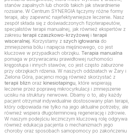
stanów zapalnych lub chorób takich jak stwardnienie
rozsiane. W Centrum SYNERGIA łączymy różne formy
terapii, aby zapewnić najefektywniejsze leczenie. Nasz
zespół składa się z doświadczonych fizjoterapeutów,
specjalistów terapii manualnej, jak również ekspertów z
zakresu
terapii czaszkowo-krzyżowej
i
terapii
wisceralnej
. Korzystamy z
szych igłowania
do
zmniejszenia bólu i napięcia mięśniowego, co jest
kluczowe w przypadkach obrzęku.
Terapia manualna
pomaga w przywracaniu prawidłowej ruchomości
kręgosłupa i innych stawów, co jest często zaburzone
przy obrzękach rdzenia. W naszych oddziałach w Żary i
Zielona Góra, pacjenci mogą również skorzystać z
terapii blizn
oraz
kinesiotapingu
, które wspierają
leczenie przez poprawę mikrocyrkulacji i zmniejszenie
ucisku na struktury nerwowe. Dbamy o to, aby każdy
pacjent otrzymał indywidualnie dostosowany plan terapii,
który odpowiada nie tylko na jego aktualne potrzeby, ale
również wspiera długoterminową regenerację i zdrowie.
W naszym podejściu leczniczym kluczową rolę odgrywa
również edukacja pacjenta o mechanizmach jego
choroby oraz sposobach samopomocy po zakończeniu