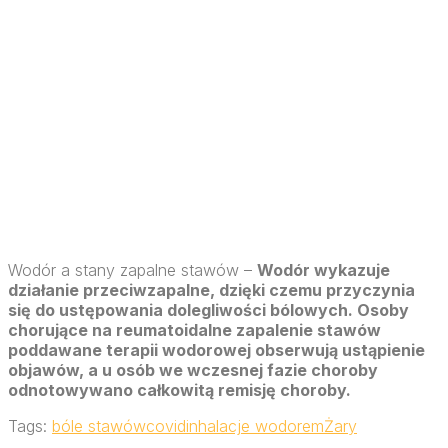
Wodór a stany zapalne stawów –
Wodór wykazuje
działanie przeciwzapalne, dzięki czemu przyczynia
się do ustępowania dolegliwości bólowych. Osoby
chorujące na reumatoidalne zapalenie stawów
poddawane terapii wodorowej obserwują ustąpienie
objawów, a u osób we wczesnej fazie choroby
odnotowywano całkowitą remisję choroby.
Tags:
bóle stawów
covid
inhalacje wodorem
Żary