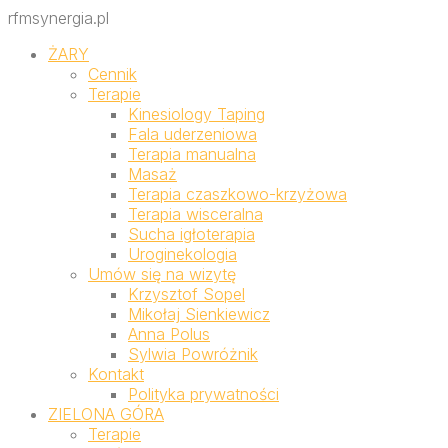
rfmsynergia.pl
ŻARY
Cennik
Terapie
Kinesiology Taping
Fala uderzeniowa
Terapia manualna
Masaż
Terapia czaszkowo-krzyżowa
Terapia wisceralna
Sucha igłoterapia
Uroginekologia
Umów się na wizytę
Krzysztof Sopel
Mikołaj Sienkiewicz
Anna Polus
Sylwia Powróżnik
Kontakt
Polityka prywatności
ZIELONA GÓRA
Terapie